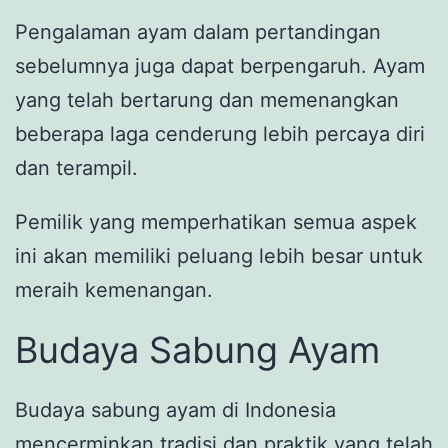
Pengalaman ayam dalam pertandingan
sebelumnya juga dapat berpengaruh. Ayam
yang telah bertarung dan memenangkan
beberapa laga cenderung lebih percaya diri
dan terampil.
Pemilik yang memperhatikan semua aspek
ini akan memiliki peluang lebih besar untuk
meraih kemenangan.
Budaya Sabung Ayam
Budaya sabung ayam di Indonesia
mencerminkan tradisi dan praktik yang telah