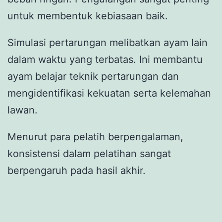
untuk membentuk kebiasaan baik.
Simulasi pertarungan melibatkan ayam lain
dalam waktu yang terbatas. Ini membantu
ayam belajar teknik pertarungan dan
mengidentifikasi kekuatan serta kelemahan
lawan.
Menurut para pelatih berpengalaman,
konsistensi dalam pelatihan sangat
berpengaruh pada hasil akhir.