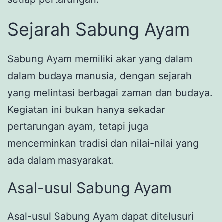
Sejarah Sabung Ayam
Sabung Ayam memiliki akar yang dalam
dalam budaya manusia, dengan sejarah
yang melintasi berbagai zaman dan budaya.
Kegiatan ini bukan hanya sekadar
pertarungan ayam, tetapi juga
mencerminkan tradisi dan nilai-nilai yang
ada dalam masyarakat.
Asal-usul Sabung Ayam
Asal-usul Sabung Ayam dapat ditelusuri