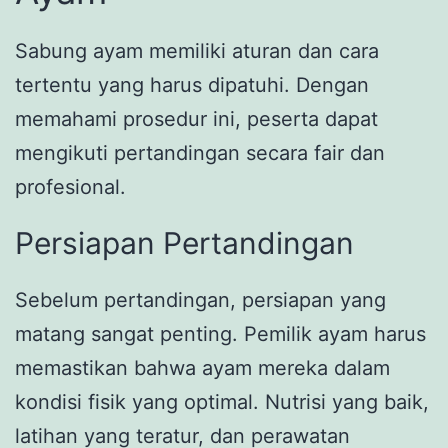
Sabung ayam memiliki aturan dan cara
tertentu yang harus dipatuhi. Dengan
memahami prosedur ini, peserta dapat
mengikuti pertandingan secara fair dan
profesional.
Persiapan Pertandingan
Sebelum pertandingan, persiapan yang
matang sangat penting. Pemilik ayam harus
memastikan bahwa ayam mereka dalam
kondisi fisik yang optimal. Nutrisi yang baik,
latihan yang teratur, dan perawatan