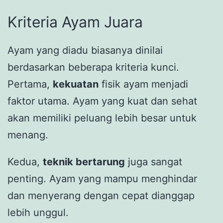
Kriteria Ayam Juara
Ayam yang diadu biasanya dinilai
berdasarkan beberapa kriteria kunci.
Pertama,
kekuatan
fisik ayam menjadi
faktor utama. Ayam yang kuat dan sehat
akan memiliki peluang lebih besar untuk
menang.
Kedua,
teknik bertarung
juga sangat
penting. Ayam yang mampu menghindar
dan menyerang dengan cepat dianggap
lebih unggul.