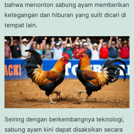
bahwa menonton sabung ayam memberikan
ketegangan dan hiburan yang sulit dicari di
tempat lain.
Seiring dengan berkembangnya teknologi,
sabung ayam kini dapat disaksikan secara