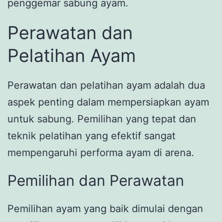
penggemar sabung ayam.
Perawatan dan
Pelatihan Ayam
Perawatan dan pelatihan ayam adalah dua
aspek penting dalam mempersiapkan ayam
untuk sabung. Pemilihan yang tepat dan
teknik pelatihan yang efektif sangat
mempengaruhi performa ayam di arena.
Pemilihan dan Perawatan
Pemilihan ayam yang baik dimulai dengan