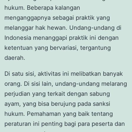
hukum. Beberapa kalangan
menganggapnya sebagai praktik yang
melanggar hak hewan. Undang-undang di
Indonesia menanggapi praktik ini dengan
ketentuan yang bervariasi, tergantung
daerah.
Di satu sisi, aktivitas ini melibatkan banyak
orang. Di sisi lain, undang-undang melarang
perjudian yang terkait dengan sabung
ayam, yang bisa berujung pada sanksi
hukum. Pemahaman yang baik tentang
peraturan ini penting bagi para peserta dan