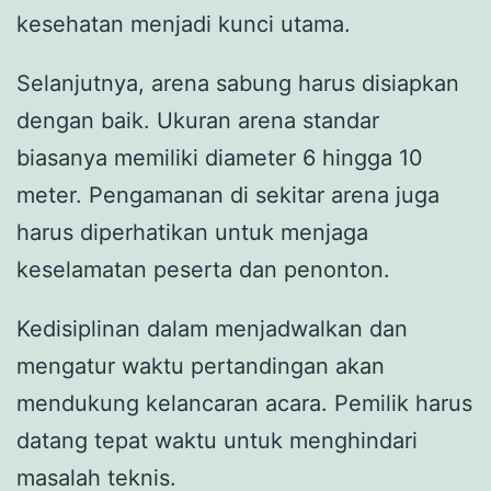
kesehatan menjadi kunci utama.
Selanjutnya, arena sabung harus disiapkan
dengan baik. Ukuran arena standar
biasanya memiliki diameter 6 hingga 10
meter. Pengamanan di sekitar arena juga
harus diperhatikan untuk menjaga
keselamatan peserta dan penonton.
Kedisiplinan dalam menjadwalkan dan
mengatur waktu pertandingan akan
mendukung kelancaran acara. Pemilik harus
datang tepat waktu untuk menghindari
masalah teknis.