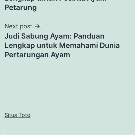
Petarung
Next post
Judi Sabung Ayam: Panduan
Lengkap untuk Memahami Dunia
Pertarungan Ayam
Situs Toto