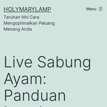
Skip
HOLYMARYLAMP
Menu
to
Taruhan Nhl Cara
content
Mengoptimalkan Peluang
Menang Anda
Live Sabung
Ayam:
Panduan