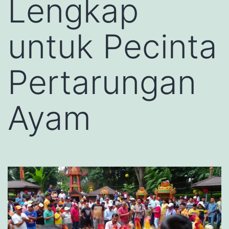
Lengkap
untuk Pecinta
Pertarungan
Ayam