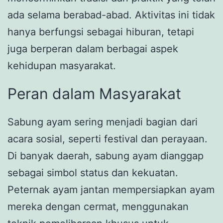
ada selama berabad-abad. Aktivitas ini tidak
hanya berfungsi sebagai hiburan, tetapi
juga berperan dalam berbagai aspek
kehidupan masyarakat.
Peran dalam Masyarakat
Sabung ayam sering menjadi bagian dari
acara sosial, seperti festival dan perayaan.
Di banyak daerah, sabung ayam dianggap
sebagai simbol status dan kekuatan.
Peternak ayam jantan mempersiapkan ayam
mereka dengan cermat, menggunakan