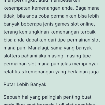
mempertingkat atau membesarkan
kesempatan kemenangan anda. Bagaimana
tidak, bila anda coba permainkan bisa lebih
banyak beberapa jenis games slot online,
terang kemungkinan kemenangan terbaik
bisa anda dapatkan dari tipe permainan slot
mana pun. Manalagi, sama yang banyak
slotters pahami jika masing-masing tipe
permainan slot mana pun jelas mempunyai
relatifitas kemenangan yang berlainan juga.
Putar Lebih Banyak
Sebuah hal yang palinglah penting buat