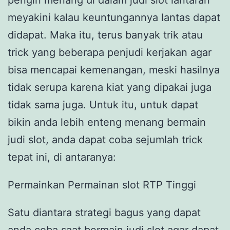
pengin menang di dalam judi slot lantaran
meyakini kalau keuntungannya lantas dapat
didapat. Maka itu, terus banyak trik atau
trick yang beberapa penjudi kerjakan agar
bisa mencapai kemenangan, meski hasilnya
tidak serupa karena kiat yang dipakai juga
tidak sama juga. Untuk itu, untuk dapat
bikin anda lebih enteng menang bermain
judi slot, anda dapat coba sejumlah trick
tepat ini, di antaranya:
Permainkan Permainan slot RTP Tinggi
Satu diantara strategi bagus yang dapat