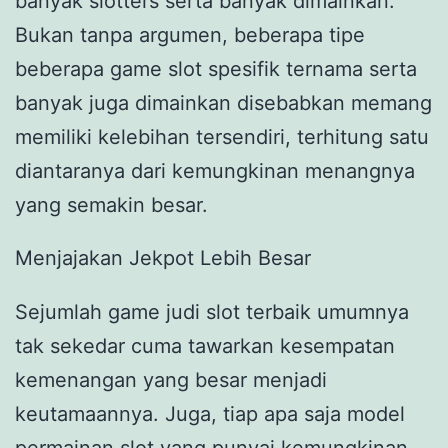
banyak slotters serta banyak dimainkan.
Bukan tanpa argumen, beberapa tipe
beberapa game slot spesifik ternama serta
banyak juga dimainkan disebabkan memang
memiliki kelebihan tersendiri, terhitung satu
diantaranya dari kemungkinan menangnya
yang semakin besar.
Menjajakan Jekpot Lebih Besar
Sejumlah game judi slot terbaik umumnya
tak sekedar cuma tawarkan kesempatan
kemenangan yang besar menjadi
keutamaannya. Juga, tiap apa saja model