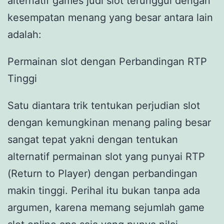
alternatif games judi slot terunggul dengan
kesempatan menang yang besar antara lain
adalah:
Permainan slot dengan Perbandingan RTP
Tinggi
Satu diantara trik tentukan perjudian slot
dengan kemungkinan menang paling besar
sangat tepat yakni dengan tentukan
alternatif permainan slot yang punyai RTP
(Return to Player) dengan perbandingan
makin tinggi. Perihal itu bukan tanpa ada
argumen, karena memang sejumlah game