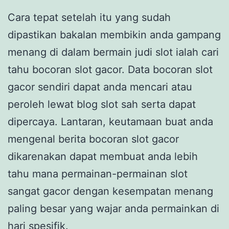
Cara tepat setelah itu yang sudah
dipastikan bakalan membikin anda gampang
menang di dalam bermain judi slot ialah cari
tahu bocoran slot gacor. Data bocoran slot
gacor sendiri dapat anda mencari atau
peroleh lewat blog slot sah serta dapat
dipercaya. Lantaran, keutamaan buat anda
mengenal berita bocoran slot gacor
dikarenakan dapat membuat anda lebih
tahu mana permainan-permainan slot
sangat gacor dengan kesempatan menang
paling besar yang wajar anda permainkan di
hari spesifik.