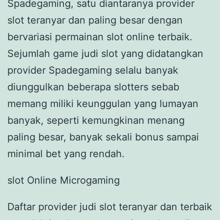
Spadegaming, satu diantaranya provider
slot teranyar dan paling besar dengan
bervariasi permainan slot online terbaik.
Sejumlah game judi slot yang didatangkan
provider Spadegaming selalu banyak
diunggulkan beberapa slotters sebab
memang miliki keunggulan yang lumayan
banyak, seperti kemungkinan menang
paling besar, banyak sekali bonus sampai
minimal bet yang rendah.
slot Online Microgaming
Daftar provider judi slot teranyar dan terbaik