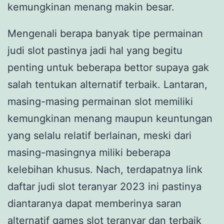
kemungkinan menang makin besar.
Mengenali berapa banyak tipe permainan
judi slot pastinya jadi hal yang begitu
penting untuk beberapa bettor supaya gak
salah tentukan alternatif terbaik. Lantaran,
masing-masing permainan slot memiliki
kemungkinan menang maupun keuntungan
yang selalu relatif berlainan, meski dari
masing-masingnya miliki beberapa
kelebihan khusus. Nach, terdapatnya link
daftar judi slot teranyar 2023 ini pastinya
diantaranya dapat memberinya saran
alternatif games slot teranyar dan terbaik