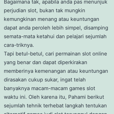
Bagaimana tak, apabila anda pas menunjuk
perjudian slot, bukan tak mungkin
kemungkinan menang atau keuntungan
dapat anda peroleh lebih simpel, disamping
semata-mata ketahui dan pelajari sejumlah
cara-triknya.
Tapi betul-betul, cari permainan slot online
yang benar dan dapat diperkirakan
memberinya kemenangan atau keuntungan
dirasakan cukup sukar, ingat telah
banyaknya macam-macam games slot
waktu ini. Oleh karena itu, Pahami berikut
sejumlah tehnik terhebat langkah tentukan