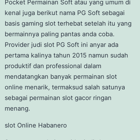
Pocket Permainan Soft atau yang umum di
kenal juga berikut nama PG Soft sebagai
basis gaming slot terhebat setelah itu yang
bermainnya paling pantas anda coba.
Provider judi slot PG Soft ini anyar ada
pertama kalinya tahun 2015 namun sudah
produktif dan professional dalam
mendatangkan banyak permainan slot
online menarik, termaksud salah satunya
sebagai permainan slot gacor ringan
menang.
slot Online Habanero