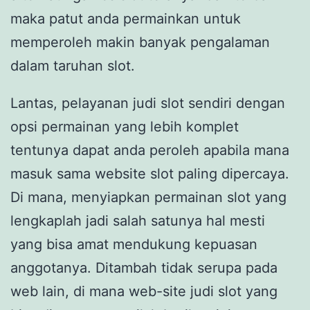
maka patut anda permainkan untuk
memperoleh makin banyak pengalaman
dalam taruhan slot.
Lantas, pelayanan judi slot sendiri dengan
opsi permainan yang lebih komplet
tentunya dapat anda peroleh apabila mana
masuk sama website slot paling dipercaya.
Di mana, menyiapkan permainan slot yang
lengkaplah jadi salah satunya hal mesti
yang bisa amat mendukung kepuasan
anggotanya. Ditambah tidak serupa pada
web lain, di mana web-site judi slot yang