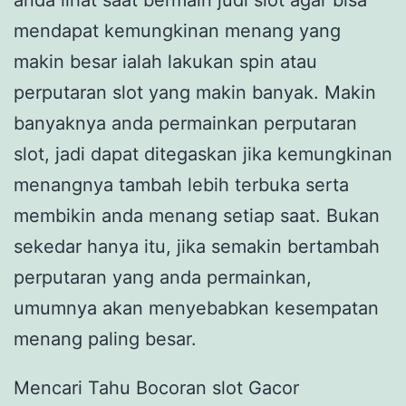
anda lihat saat bermain judi slot agar bisa
mendapat kemungkinan menang yang
makin besar ialah lakukan spin atau
perputaran slot yang makin banyak. Makin
banyaknya anda permainkan perputaran
slot, jadi dapat ditegaskan jika kemungkinan
menangnya tambah lebih terbuka serta
membikin anda menang setiap saat. Bukan
sekedar hanya itu, jika semakin bertambah
perputaran yang anda permainkan,
umumnya akan menyebabkan kesempatan
menang paling besar.
Mencari Tahu Bocoran slot Gacor