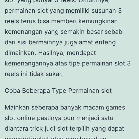
slot yang punyai 3 reels. Umumnya,
permainan slot yang memiliki susunan 3
reels terus bisa memberi kemungkinan
kemenangan yang semakin besar sebab
dari sisi bermainnya juga amat enteng
dimainkan. Hasilnya, mendapat
kemenangannya atas tipe permainan slot 3
reels ini tidak sukar.
Coba Beberapa Type Permainan slot
Mainkan seberapa banyak macam games
slot online pastinya pun menjadi satu
diantara trick judi slot terpilih yang dapat