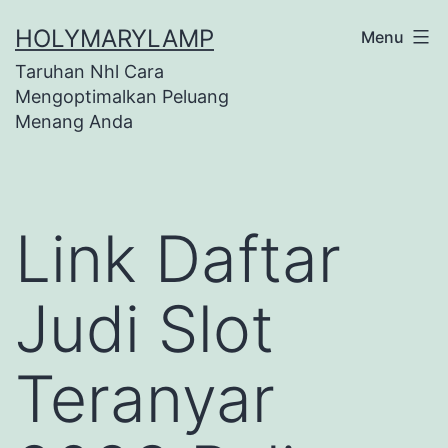
Skip
HOLYMARYLAMP
Menu
to
Taruhan Nhl Cara
content
Mengoptimalkan Peluang
Menang Anda
Link Daftar
Judi Slot
Teranyar