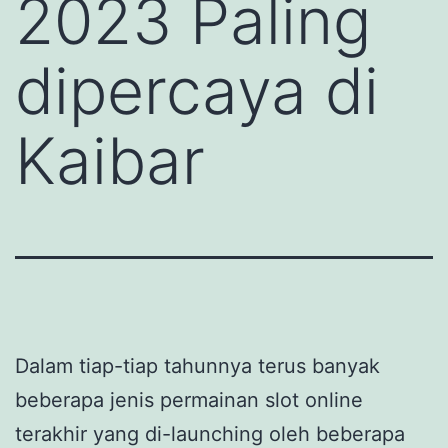
2023 Paling
dipercaya di
Kaibar
Dalam tiap-tiap tahunnya terus banyak
beberapa jenis permainan slot online
terakhir yang di-launching oleh beberapa