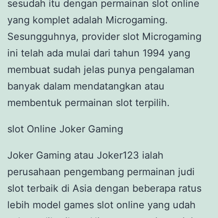
sesudah itu dengan permainan slot online
yang komplet adalah Microgaming.
Sesungguhnya, provider slot Microgaming
ini telah ada mulai dari tahun 1994 yang
membuat sudah jelas punya pengalaman
banyak dalam mendatangkan atau
membentuk permainan slot terpilih.
slot Online Joker Gaming
Joker Gaming atau Joker123 ialah
perusahaan pengembang permainan judi
slot terbaik di Asia dengan beberapa ratus
lebih model games slot online yang udah