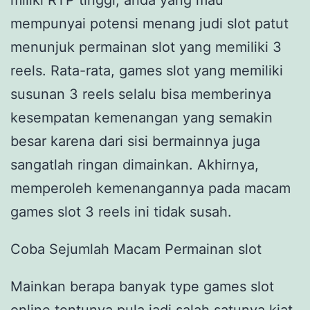
miliki RTP tinggi, anda yang mau
mempunyai potensi menang judi slot patut
menunjuk permainan slot yang memiliki 3
reels. Rata-rata, games slot yang memiliki
susunan 3 reels selalu bisa memberinya
kesempatan kemenangan yang semakin
besar karena dari sisi bermainnya juga
sangatlah ringan dimainkan. Akhirnya,
memperoleh kemenangannya pada macam
games slot 3 reels ini tidak susah.
Coba Sejumlah Macam Permainan slot
Mainkan berapa banyak type games slot