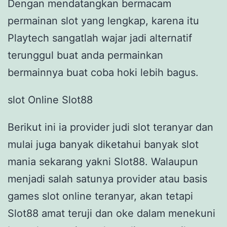
Dengan mendatangkan bermacam
permainan slot yang lengkap, karena itu
Playtech sangatlah wajar jadi alternatif
terunggul buat anda permainkan
bermainnya buat coba hoki lebih bagus.
slot Online Slot88
Berikut ini ia provider judi slot teranyar dan
mulai juga banyak diketahui banyak slot
mania sekarang yakni Slot88. Walaupun
menjadi salah satunya provider atau basis
games slot online teranyar, akan tetapi
Slot88 amat teruji dan oke dalam menekuni