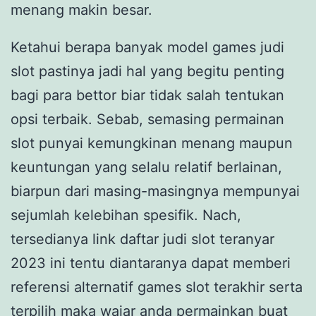
menang makin besar.
Ketahui berapa banyak model games judi
slot pastinya jadi hal yang begitu penting
bagi para bettor biar tidak salah tentukan
opsi terbaik. Sebab, semasing permainan
slot punyai kemungkinan menang maupun
keuntungan yang selalu relatif berlainan,
biarpun dari masing-masingnya mempunyai
sejumlah kelebihan spesifik. Nach,
tersedianya link daftar judi slot teranyar
2023 ini tentu diantaranya dapat memberi
referensi alternatif games slot terakhir serta
terpilih maka wajar anda permainkan buat