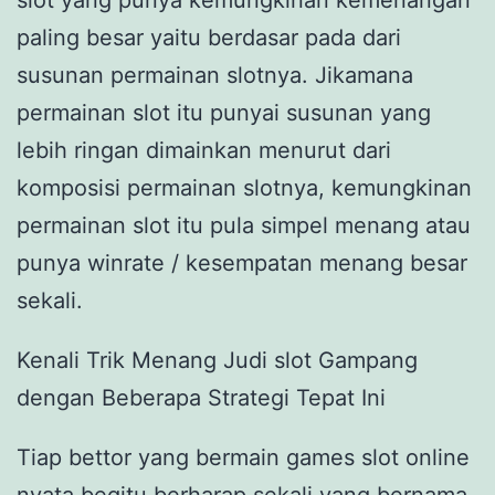
slot yang punya kemungkinan kemenangan
paling besar yaitu berdasar pada dari
susunan permainan slotnya. Jikamana
permainan slot itu punyai susunan yang
lebih ringan dimainkan menurut dari
komposisi permainan slotnya, kemungkinan
permainan slot itu pula simpel menang atau
punya winrate / kesempatan menang besar
sekali.
Kenali Trik Menang Judi slot Gampang
dengan Beberapa Strategi Tepat Ini
Tiap bettor yang bermain games slot online