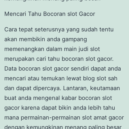
Mencari Tahu Bocoran slot Gacor
Cara tepat seterusnya yang sudah tentu
akan membikin anda gampang
memenangkan dalam main judi slot
merupakan cari tahu bocoran slot gacor.
Data bocoran slot gacor sendiri dapat anda
mencari atau temukan lewat blog slot sah
dan dapat dipercaya. Lantaran, keutamaan
buat anda mengenal kabar bocoran slot
gacor karena dapat bikin anda lebih tahu
mana permainan-permainan slot amat gacor
dengan kemungkinan menang paling besar