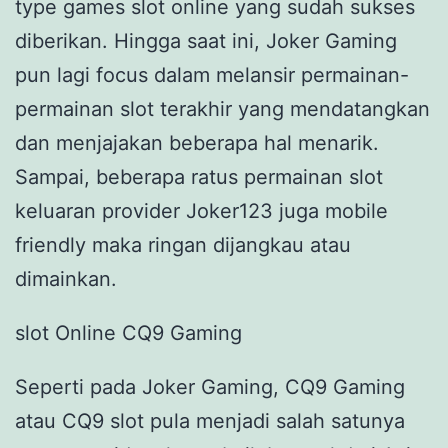
type games slot online yang sudah sukses
diberikan. Hingga saat ini, Joker Gaming
pun lagi focus dalam melansir permainan-
permainan slot terakhir yang mendatangkan
dan menjajakan beberapa hal menarik.
Sampai, beberapa ratus permainan slot
keluaran provider Joker123 juga mobile
friendly maka ringan dijangkau atau
dimainkan.
slot Online CQ9 Gaming
Seperti pada Joker Gaming, CQ9 Gaming
atau CQ9 slot pula menjadi salah satunya