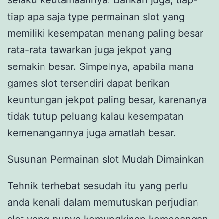
selaku keutamaannya. Bahkan juga, tiap-
tiap apa saja type permainan slot yang
memiliki kesempatan menang paling besar
rata-rata tawarkan juga jekpot yang
semakin besar. Simpelnya, apabila mana
games slot tersendiri dapat berikan
keuntungan jekpot paling besar, karenanya
tidak tutup peluang kalau kesempatan
kemenangannya juga amatlah besar.
Susunan Permainan slot Mudah Dimainkan
Tehnik terhebat sesudah itu yang perlu
anda kenali dalam memutuskan perjudian