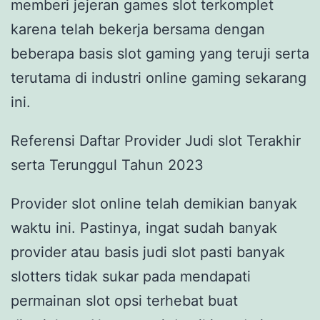
memberi jejeran games slot terkomplet
karena telah bekerja bersama dengan
beberapa basis slot gaming yang teruji serta
terutama di industri online gaming sekarang
ini.
Referensi Daftar Provider Judi slot Terakhir
serta Terunggul Tahun 2023
Provider slot online telah demikian banyak
waktu ini. Pastinya, ingat sudah banyak
provider atau basis judi slot pasti banyak
slotters tidak sukar pada mendapati
permainan slot opsi terhebat buat