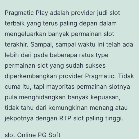
Pragmatic Play adalah provider judi slot
terbaik yang terus paling depan dalam
mengeluarkan banyak permainan slot
terakhir. Sampai, sampai waktu ini telah ada
lebih dari pada beberapa ratus type
permainan slot yang sudah sukses
diperkembangkan provider Pragmatic. Tidak
cuma itu, tapi mayoritas permainan slotnya
pula menghidangkan banyak kepuasan,
tidak tahu dari kemungkinan menang atau
jekpotnya dengan RTP slot paling tinggi.
slot Online PG Soft