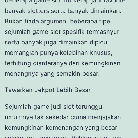
beberapa game slot itu kerap jadi favorite
banyak slotters serta banyak dimainkan.
Bukan tiada argumen, beberapa tipe
sejumlah game slot spesifik termashyur
serta banyak juga dimainkan dipicu
memanglah punya kelebihan khusus,
terhitung diantaranya dari kemungkinan
menangnya yang semakin besar.
Tawarkan Jekpot Lebih Besar
Sejumlah game judi slot terunggul
umumnya tak sekedar cuma menjajakan
kemungkinan kemenangan yang besar