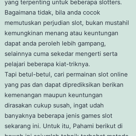
yang terpenting untuk beberapa slotters.
Bagaimana tidak, bila anda cocok
memutuskan perjudian slot, bukan mustahil
kemungkinan menang atau keuntungan
dapat anda peroleh lebih gampang,
selainnya cuma sekedar mengerti serta
pelajari beberapa kiat-triknya.
Tapi betul-betul, cari permainan slot online
yang pas dan dapat diprediksikan berikan
kemenangan maupun keuntungan
dirasakan cukup susah, ingat udah
banyaknya beberapa jenis games slot
sekarang ini. Untuk itu, Pahami berikut di