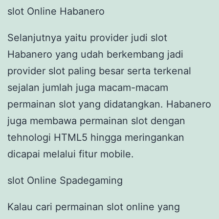
slot Online Habanero
Selanjutnya yaitu provider judi slot
Habanero yang udah berkembang jadi
provider slot paling besar serta terkenal
sejalan jumlah juga macam-macam
permainan slot yang didatangkan. Habanero
juga membawa permainan slot dengan
tehnologi HTML5 hingga meringankan
dicapai melalui fitur mobile.
slot Online Spadegaming
Kalau cari permainan slot online yang