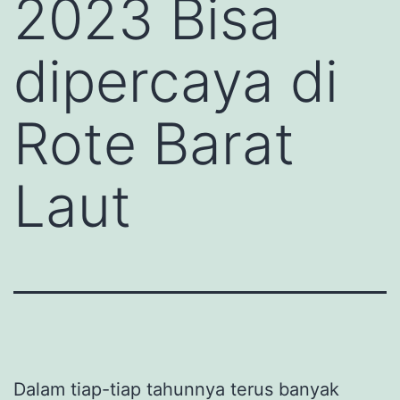
2023 Bisa
dipercaya di
Rote Barat
Laut
Dalam tiap-tiap tahunnya terus banyak