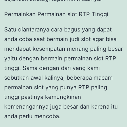
Permainkan Permainan slot RTP Tinggi
Satu diantaranya cara bagus yang dapat
anda coba saat bermain judi slot agar bisa
mendapat kesempatan menang paling besar
yaitu dengan bermain permainan slot RTP
tinggi. Sama dengan dari yang kami
sebutkan awal kalinya, beberapa macam
permainan slot yang punya RTP paling
tinggi pastinya kemungkinan
kemenangannya juga besar dan karena itu
anda perlu mencoba.