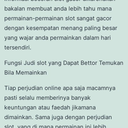
bakalan membuat anda lebih tahu mana
permainan-permainan slot sangat gacor
dengan kesempatan menang paling besar
yang wajar anda permainkan dalam hari
tersendiri.
Fungsi Judi slot yang Dapat Bettor Temukan
Bila Memainkan
Tiap perjudian online apa saja macamnya
pasti selalu memberinya banyak
keuntungan atau faedah jikamana
dimainkan. Sama juga dengan perjudian
slot, yang di mana permainan ini lebih