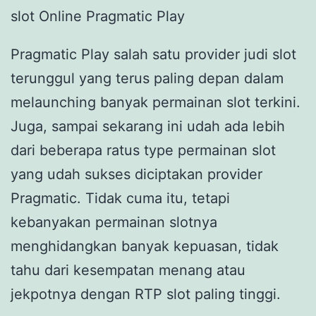
slot Online Pragmatic Play
Pragmatic Play salah satu provider judi slot
terunggul yang terus paling depan dalam
melaunching banyak permainan slot terkini.
Juga, sampai sekarang ini udah ada lebih
dari beberapa ratus type permainan slot
yang udah sukses diciptakan provider
Pragmatic. Tidak cuma itu, tetapi
kebanyakan permainan slotnya
menghidangkan banyak kepuasan, tidak
tahu dari kesempatan menang atau
jekpotnya dengan RTP slot paling tinggi.