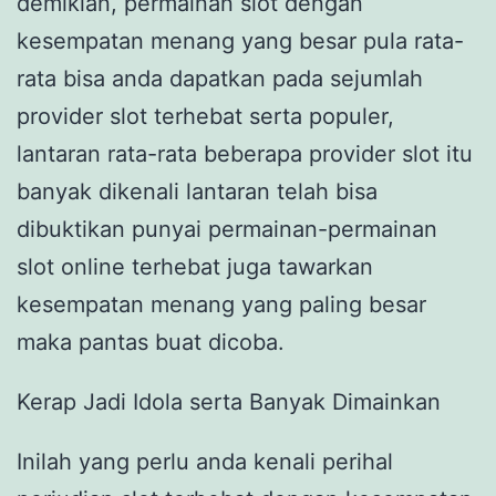
demikian, permainan slot dengan
kesempatan menang yang besar pula rata-
rata bisa anda dapatkan pada sejumlah
provider slot terhebat serta populer,
lantaran rata-rata beberapa provider slot itu
banyak dikenali lantaran telah bisa
dibuktikan punyai permainan-permainan
slot online terhebat juga tawarkan
kesempatan menang yang paling besar
maka pantas buat dicoba.
Kerap Jadi Idola serta Banyak Dimainkan
Inilah yang perlu anda kenali perihal