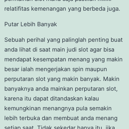
relatifitas kemenangan yang berbeda juga.
Putar Lebih Banyak
Sebuah perihal yang palinglah penting buat
anda lihat di saat main judi slot agar bisa
mendapat kesempatan menang yang makin
besar ialah mengerjakan spin maupun
perputaran slot yang makin banyak. Makin
banyaknya anda mainkan perputaran slot,
karena itu dapat ditandaskan kalau
kemungkinan menangnya pula semakin
lebih terbuka dan membuat anda menang
setiap saat. Tidak sekedar hanya itu, jika