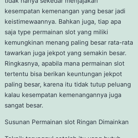
tidak hanya sekedar menjajakan
kesempatan kemenangan yang besar jadi
keistimewaannya. Bahkan juga, tiap apa
saja type permainan slot yang miliki
kemungkinan menang paling besar rata-rata
tawarkan juga jekpot yang semakin besar.
Ringkasnya, apabila mana permainan slot
tertentu bisa berikan keuntungan jekpot
paling besar, karena itu tidak tutup peluang
kalau kesempatan kemenangannya juga
sangat besar.
Susunan Permainan slot Ringan Dimainkan