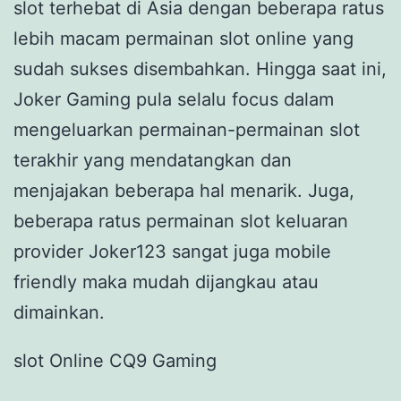
slot terhebat di Asia dengan beberapa ratus
lebih macam permainan slot online yang
sudah sukses disembahkan. Hingga saat ini,
Joker Gaming pula selalu focus dalam
mengeluarkan permainan-permainan slot
terakhir yang mendatangkan dan
menjajakan beberapa hal menarik. Juga,
beberapa ratus permainan slot keluaran
provider Joker123 sangat juga mobile
friendly maka mudah dijangkau atau
dimainkan.
slot Online CQ9 Gaming