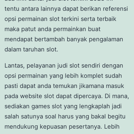
tentu antara lainnya dapat berikan referensi
opsi permainan slot terkini serta terbaik
maka patut anda permainkan buat
mendapat bertambah banyak pengalaman
dalam taruhan slot.
Lantas, pelayanan judi slot sendiri dengan
opsi permainan yang lebih komplet sudah
pasti dapat anda temukan jikamana masuk
pada website slot dapat dipercaya. Di mana,
sediakan games slot yang lengkaplah jadi
salah satunya soal harus yang bakal begitu
mendukung kepuasan pesertanya. Lebih