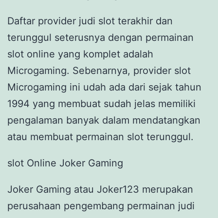
Daftar provider judi slot terakhir dan
terunggul seterusnya dengan permainan
slot online yang komplet adalah
Microgaming. Sebenarnya, provider slot
Microgaming ini udah ada dari sejak tahun
1994 yang membuat sudah jelas memiliki
pengalaman banyak dalam mendatangkan
atau membuat permainan slot terunggul.
slot Online Joker Gaming
Joker Gaming atau Joker123 merupakan
perusahaan pengembang permainan judi