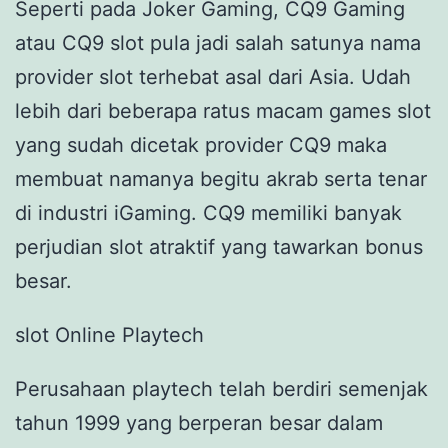
Seperti pada Joker Gaming, CQ9 Gaming
atau CQ9 slot pula jadi salah satunya nama
provider slot terhebat asal dari Asia. Udah
lebih dari beberapa ratus macam games slot
yang sudah dicetak provider CQ9 maka
membuat namanya begitu akrab serta tenar
di industri iGaming. CQ9 memiliki banyak
perjudian slot atraktif yang tawarkan bonus
besar.
slot Online Playtech
Perusahaan playtech telah berdiri semenjak
tahun 1999 yang berperan besar dalam