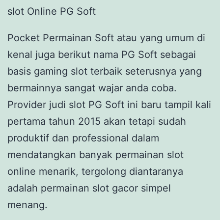
slot Online PG Soft
Pocket Permainan Soft atau yang umum di
kenal juga berikut nama PG Soft sebagai
basis gaming slot terbaik seterusnya yang
bermainnya sangat wajar anda coba.
Provider judi slot PG Soft ini baru tampil kali
pertama tahun 2015 akan tetapi sudah
produktif dan professional dalam
mendatangkan banyak permainan slot
online menarik, tergolong diantaranya
adalah permainan slot gacor simpel
menang.