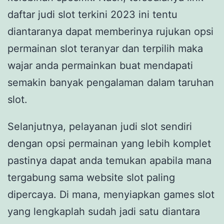
daftar judi slot terkini 2023 ini tentu
diantaranya dapat memberinya rujukan opsi
permainan slot teranyar dan terpilih maka
wajar anda permainkan buat mendapati
semakin banyak pengalaman dalam taruhan
slot.
Selanjutnya, pelayanan judi slot sendiri
dengan opsi permainan yang lebih komplet
pastinya dapat anda temukan apabila mana
tergabung sama website slot paling
dipercaya. Di mana, menyiapkan games slot
yang lengkaplah sudah jadi satu diantara