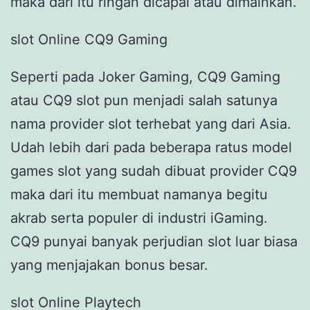
maka dari itu ringan dicapai atau dimainkan.
slot Online CQ9 Gaming
Seperti pada Joker Gaming, CQ9 Gaming
atau CQ9 slot pun menjadi salah satunya
nama provider slot terhebat yang dari Asia.
Udah lebih dari pada beberapa ratus model
games slot yang sudah dibuat provider CQ9
maka dari itu membuat namanya begitu
akrab serta populer di industri iGaming.
CQ9 punyai banyak perjudian slot luar biasa
yang menjajakan bonus besar.
slot Online Playtech