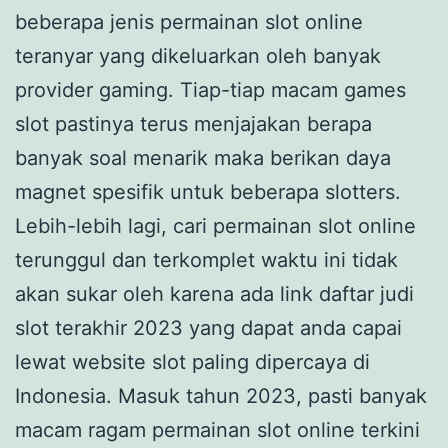
beberapa jenis permainan slot online
teranyar yang dikeluarkan oleh banyak
provider gaming. Tiap-tiap macam games
slot pastinya terus menjajakan berapa
banyak soal menarik maka berikan daya
magnet spesifik untuk beberapa slotters.
Lebih-lebih lagi, cari permainan slot online
terunggul dan terkomplet waktu ini tidak
akan sukar oleh karena ada link daftar judi
slot terakhir 2023 yang dapat anda capai
lewat website slot paling dipercaya di
Indonesia. Masuk tahun 2023, pasti banyak
macam ragam permainan slot online terkini