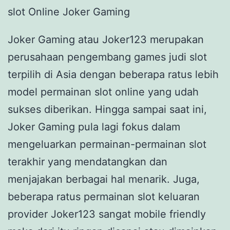
slot Online Joker Gaming
Joker Gaming atau Joker123 merupakan
perusahaan pengembang games judi slot
terpilih di Asia dengan beberapa ratus lebih
model permainan slot online yang udah
sukses diberikan. Hingga sampai saat ini,
Joker Gaming pula lagi fokus dalam
mengeluarkan permainan-permainan slot
terakhir yang mendatangkan dan
menjajakan berbagai hal menarik. Juga,
beberapa ratus permainan slot keluaran
provider Joker123 sangat mobile friendly