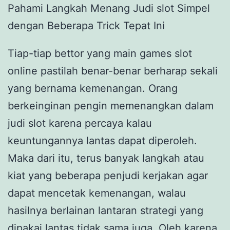
Pahami Langkah Menang Judi slot Simpel
dengan Beberapa Trick Tepat Ini
Tiap-tiap bettor yang main games slot
online pastilah benar-benar berharap sekali
yang bernama kemenangan. Orang
berkeinginan pengin memenangkan dalam
judi slot karena percaya kalau
keuntungannya lantas dapat diperoleh.
Maka dari itu, terus banyak langkah atau
kiat yang beberapa penjudi kerjakan agar
dapat mencetak kemenangan, walau
hasilnya berlainan lantaran strategi yang
dipakai lantas tidak sama juga. Oleh karena