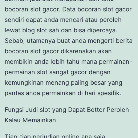
bocoran slot gacor. Data bocoran slot gacor
sendiri dapat anda mencari atau peroleh
lewat blog slot sah dan bisa dipercaya.
Sebab, utamanya buat anda mengerti berita
bocoran slot gacor dikarenakan akan
membikin anda lebih tahu mana permainan-
permainan slot sangat gacor dengan
kemungkinan menang paling besar yang
pantas anda permainkan di hari spesifik.
Fungsi Judi slot yang Dapat Bettor Peroleh
Kalau Memainkan
Tiap-tiap perjudian online apa saja