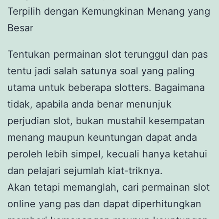
Terpilih dengan Kemungkinan Menang yang
Besar
Tentukan permainan slot terunggul dan pas
tentu jadi salah satunya soal yang paling
utama untuk beberapa slotters. Bagaimana
tidak, apabila anda benar menunjuk
perjudian slot, bukan mustahil kesempatan
menang maupun keuntungan dapat anda
peroleh lebih simpel, kecuali hanya ketahui
dan pelajari sejumlah kiat-triknya.
Akan tetapi memanglah, cari permainan slot
online yang pas dan dapat diperhitungkan