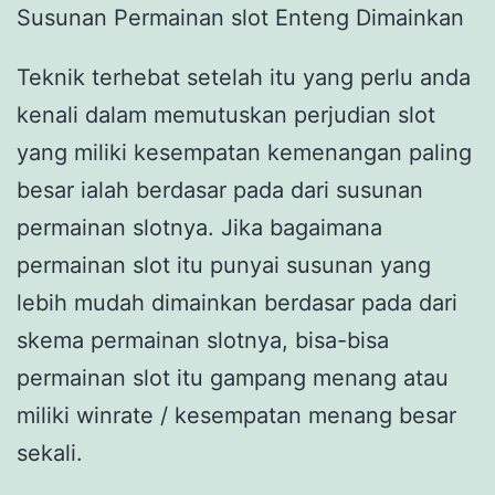
Susunan Permainan slot Enteng Dimainkan
Teknik terhebat setelah itu yang perlu anda
kenali dalam memutuskan perjudian slot
yang miliki kesempatan kemenangan paling
besar ialah berdasar pada dari susunan
permainan slotnya. Jika bagaimana
permainan slot itu punyai susunan yang
lebih mudah dimainkan berdasar pada dari
skema permainan slotnya, bisa-bisa
permainan slot itu gampang menang atau
miliki winrate / kesempatan menang besar
sekali.