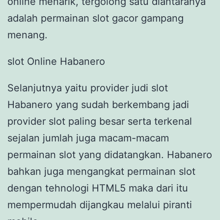
online menarik, tergolong satu diantaranya
adalah permainan slot gacor gampang
menang.
slot Online Habanero
Selanjutnya yaitu provider judi slot
Habanero yang sudah berkembang jadi
provider slot paling besar serta terkenal
sejalan jumlah juga macam-macam
permainan slot yang didatangkan. Habanero
bahkan juga mengangkat permainan slot
dengan tehnologi HTML5 maka dari itu
mempermudah dijangkau melalui piranti