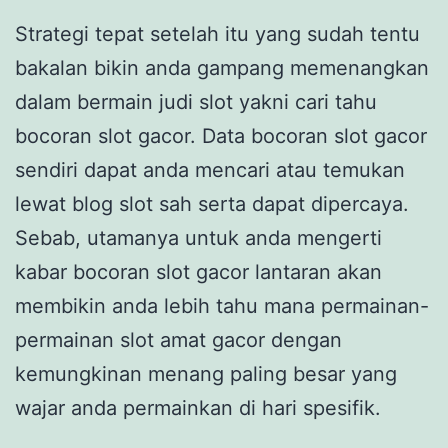
Strategi tepat setelah itu yang sudah tentu
bakalan bikin anda gampang memenangkan
dalam bermain judi slot yakni cari tahu
bocoran slot gacor. Data bocoran slot gacor
sendiri dapat anda mencari atau temukan
lewat blog slot sah serta dapat dipercaya.
Sebab, utamanya untuk anda mengerti
kabar bocoran slot gacor lantaran akan
membikin anda lebih tahu mana permainan-
permainan slot amat gacor dengan
kemungkinan menang paling besar yang
wajar anda permainkan di hari spesifik.