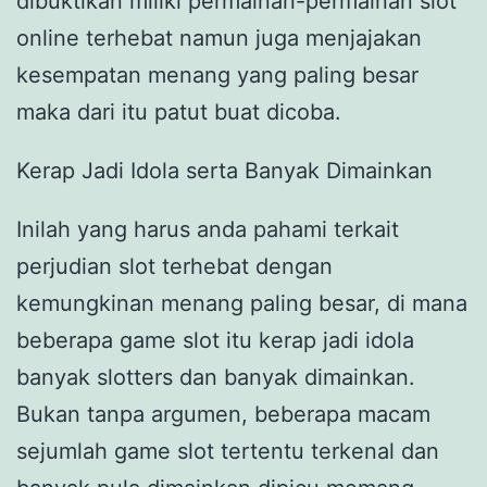
dibuktikan miliki permainan-permainan slot
online terhebat namun juga menjajakan
kesempatan menang yang paling besar
maka dari itu patut buat dicoba.
Kerap Jadi Idola serta Banyak Dimainkan
Inilah yang harus anda pahami terkait
perjudian slot terhebat dengan
kemungkinan menang paling besar, di mana
beberapa game slot itu kerap jadi idola
banyak slotters dan banyak dimainkan.
Bukan tanpa argumen, beberapa macam
sejumlah game slot tertentu terkenal dan