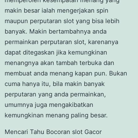
memperoleh kesempatan menang yang
makin besar ialah mengerjakan spin
maupun perputaran slot yang bisa lebih
banyak. Makin bertambahnya anda
permainkan perputaran slot, karenanya
dapat ditegaskan jika kemungkinan
menangnya akan tambah terbuka dan
membuat anda menang kapan pun. Bukan
cuma hanya itu, bila makin banyak
perputaran yang anda permainkan,
umumnya juga mengakibatkan
kemungkinan menang paling besar.
Mencari Tahu Bocoran slot Gacor