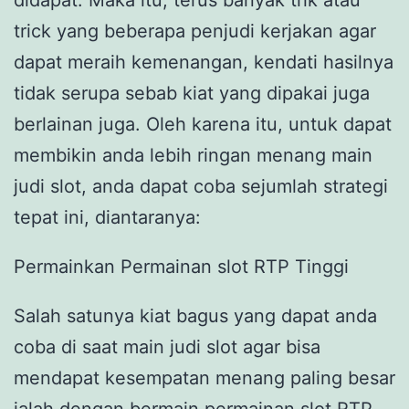
didapat. Maka itu, terus banyak trik atau
trick yang beberapa penjudi kerjakan agar
dapat meraih kemenangan, kendati hasilnya
tidak serupa sebab kiat yang dipakai juga
berlainan juga. Oleh karena itu, untuk dapat
membikin anda lebih ringan menang main
judi slot, anda dapat coba sejumlah strategi
tepat ini, diantaranya:
Permainkan Permainan slot RTP Tinggi
Salah satunya kiat bagus yang dapat anda
coba di saat main judi slot agar bisa
mendapat kesempatan menang paling besar