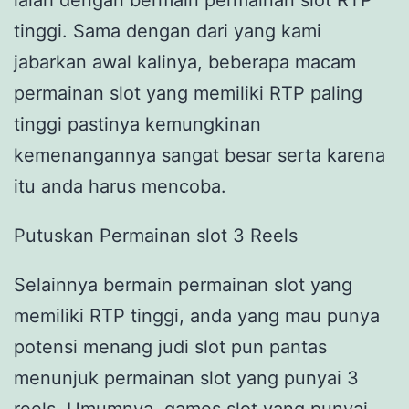
ialah dengan bermain permainan slot RTP
tinggi. Sama dengan dari yang kami
jabarkan awal kalinya, beberapa macam
permainan slot yang memiliki RTP paling
tinggi pastinya kemungkinan
kemenangannya sangat besar serta karena
itu anda harus mencoba.
Putuskan Permainan slot 3 Reels
Selainnya bermain permainan slot yang
memiliki RTP tinggi, anda yang mau punya
potensi menang judi slot pun pantas
menunjuk permainan slot yang punyai 3