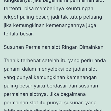
Ringkasnya, jika bagaimana permainan slot
tertentu bisa memberinya keuntungan
jekpot paling besar, jadi tak tutup peluang
jika kemungkinan kemenangannya juga
terlalu besar.
Susunan Permainan slot Ringan Dimainkan
Tehnik terhebat setelah itu yang perlu anda
pahami dalam menyeleksi perjudian slot
yang punyai kemungkinan kemenangan
paling besar yaitu berdasar dari susunan
permainan slotnya. Jika bagaimana
permainan slot itu punyai susunan yang