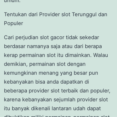
umum.
Tentukan dari Provider slot Terunggul dan
Populer
Cari perjudian slot gacor tidak sekedar
berdasar namanya saja atau dari berapa
kerap permainan slot itu dimainkan. Walau
demikian, permainan slot dengan
kemungkinan menang yang besar pun
kebanyakan bisa anda dapatkan di
beberapa provider slot terbaik dan populer,
karena kebanyakan sejumlah provider slot
itu banyak dikenali lantaran udah dapat