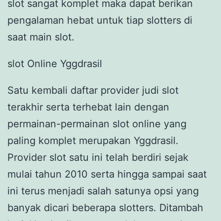
slot sangat komplet maka dapat berikan
pengalaman hebat untuk tiap slotters di
saat main slot.
slot Online Yggdrasil
Satu kembali daftar provider judi slot
terakhir serta terhebat lain dengan
permainan-permainan slot online yang
paling komplet merupakan Yggdrasil.
Provider slot satu ini telah berdiri sejak
mulai tahun 2010 serta hingga sampai saat
ini terus menjadi salah satunya opsi yang
banyak dicari beberapa slotters. Ditambah