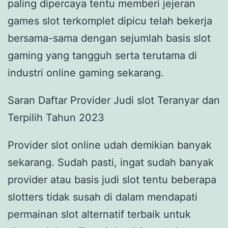
paling dipercaya tentu memberi jejeran
games slot terkomplet dipicu telah bekerja
bersama-sama dengan sejumlah basis slot
gaming yang tangguh serta terutama di
industri online gaming sekarang.
Saran Daftar Provider Judi slot Teranyar dan
Terpilih Tahun 2023
Provider slot online udah demikian banyak
sekarang. Sudah pasti, ingat sudah banyak
provider atau basis judi slot tentu beberapa
slotters tidak susah di dalam mendapati
permainan slot alternatif terbaik untuk