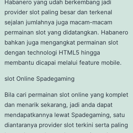
Habanero yang udah berkembang jadi
provider slot paling besar dan terkenal
sejalan jumlahnya juga macam-macam
permainan slot yang didatangkan. Habanero
bahkan juga mengangkat permainan slot
dengan technologi HTML5 hingga
membantu dicapai melalui feature mobile.
slot Online Spadegaming
Bila cari permainan slot online yang komplet
dan menarik sekarang, jadi anda dapat
mendapatkannya lewat Spadegaming, satu
diantaranya provider slot terkini serta paling