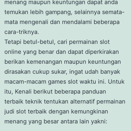
menang maupun keuntungan dapat anda
temukan lebih gampang, selainnya semata-
mata mengenali dan mendalami beberapa
cara-triknya.
Tetapi betul-betul, cari permainan slot
online yang benar dan dapat diperkirakan
berikan kemenangan maupun keuntungan
dirasakan cukup sukar, ingat udah banyak
macam-macam games slot waktu ini. Untuk
itu, Kenali berikut beberapa panduan
terbaik teknik tentukan alternatif permainan
judi slot terbaik dengan kemungkinan
menang yang besar antara lain yakni: