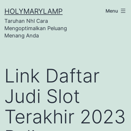
Skip
HOLYMARYLAMP
Menu
to
Taruhan Nhl Cara
content
Mengoptimalkan Peluang
Menang Anda
Link Daftar
Judi Slot
Terakhir 2023