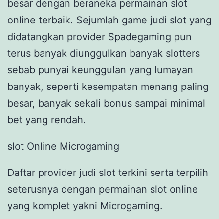
besar dengan beraneka permainan slot
online terbaik. Sejumlah game judi slot yang
didatangkan provider Spadegaming pun
terus banyak diunggulkan banyak slotters
sebab punyai keunggulan yang lumayan
banyak, seperti kesempatan menang paling
besar, banyak sekali bonus sampai minimal
bet yang rendah.
slot Online Microgaming
Daftar provider judi slot terkini serta terpilih
seterusnya dengan permainan slot online
yang komplet yakni Microgaming.