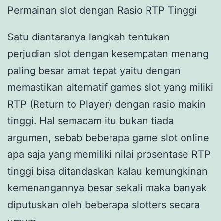
Permainan slot dengan Rasio RTP Tinggi
Satu diantaranya langkah tentukan
perjudian slot dengan kesempatan menang
paling besar amat tepat yaitu dengan
memastikan alternatif games slot yang miliki
RTP (Return to Player) dengan rasio makin
tinggi. Hal semacam itu bukan tiada
argumen, sebab beberapa game slot online
apa saja yang memiliki nilai prosentase RTP
tinggi bisa ditandaskan kalau kemungkinan
kemenangannya besar sekali maka banyak
diputuskan oleh beberapa slotters secara