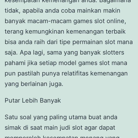
kesempatan kemenangan anda. Bagaimana
tidak, apabila anda coba mainkan makin
banyak macam-macam games slot online,
terang kemungkinan kemenangan terbaik
bisa anda raih dari tipe permainan slot mana
saja. Apa lagi, sama yang banyak slotters
pahami jika setiap model games slot mana
pun pastilah punya relatifitas kemenangan
yang berlainan juga.
Putar Lebih Banyak
Satu soal yang paling utama buat anda
simak di saat main judi slot agar dapat