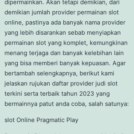
dipermainkan. Akan tetapi demikian, dari
demikian jumlah provider permainan slot
online, pastinya ada banyak nama provider
yang lebih disarankan sebab menyiapkan
permainan slot yang komplet, kemungkinan
menang terjaga dan banyak kelebihan lain
yang bisa memberi banyak kepuasan. Agar
bertambah selengkapnya, berikut kami
jelaskan rujukan daftar provider judi slot
terkini serta terbaik tahun 2023 yang
bermainnya patut anda coba, salah satunya:
slot Online Pragmatic Play