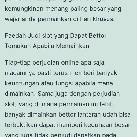
kemungkinan menang paling besar yang
wajar anda permainkan di hari khusus.
Faedah Judi slot yang Dapat Bettor
Temukan Apabila Memainkan
Tiap-tiap perjudian online apa saja
macamnya pasti terus memberi banyak
keuntungan atau fungsi apabila mana
dimainkan. Sama juga dengan perjudian
slot, yang di mana permainan ini lebih
banyak dimainkan bettor lantaran udah bisa
terbuktikan dapat memberi kegunaan besar
yang juga tidak penjudi dapatkan pada