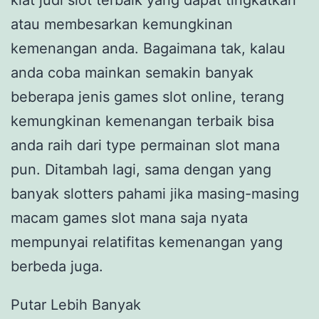
kiat judi slot terbaik yang dapat tingkatkan
atau membesarkan kemungkinan
kemenangan anda. Bagaimana tak, kalau
anda coba mainkan semakin banyak
beberapa jenis games slot online, terang
kemungkinan kemenangan terbaik bisa
anda raih dari type permainan slot mana
pun. Ditambah lagi, sama dengan yang
banyak slotters pahami jika masing-masing
macam games slot mana saja nyata
mempunyai relatifitas kemenangan yang
berbeda juga.
Putar Lebih Banyak