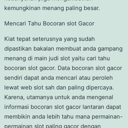
kemungkinan menang paling besar.
Mencari Tahu Bocoran slot Gacor
Kiat tepat seterusnya yang sudah
dipastikan bakalan membuat anda gampang
menang di main judi slot yaitu cari tahu
bocoran slot gacor. Data bocoran slot gacor
sendiri dapat anda mencari atau peroleh
lewat web slot sah dan paling dipercaya.
Karena, utamanya untuk anda mengenal
informasi bocoran slot gacor lantaran dapat
membikin anda lebih tahu mana permainan-
permainan slot paling gacor dengan