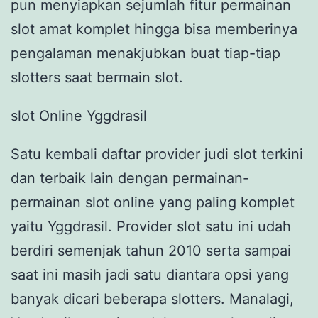
pun menyiapkan sejumlah fitur permainan
slot amat komplet hingga bisa memberinya
pengalaman menakjubkan buat tiap-tiap
slotters saat bermain slot.
slot Online Yggdrasil
Satu kembali daftar provider judi slot terkini
dan terbaik lain dengan permainan-
permainan slot online yang paling komplet
yaitu Yggdrasil. Provider slot satu ini udah
berdiri semenjak tahun 2010 serta sampai
saat ini masih jadi satu diantara opsi yang
banyak dicari beberapa slotters. Manalagi,