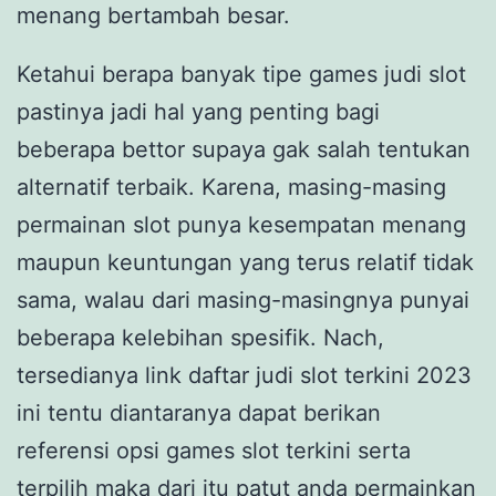
menang bertambah besar.
Ketahui berapa banyak tipe games judi slot
pastinya jadi hal yang penting bagi
beberapa bettor supaya gak salah tentukan
alternatif terbaik. Karena, masing-masing
permainan slot punya kesempatan menang
maupun keuntungan yang terus relatif tidak
sama, walau dari masing-masingnya punyai
beberapa kelebihan spesifik. Nach,
tersedianya link daftar judi slot terkini 2023
ini tentu diantaranya dapat berikan
referensi opsi games slot terkini serta
terpilih maka dari itu patut anda permainkan