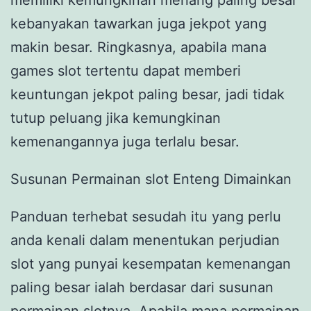
memiliki kemungkinan menang paling besar
kebanyakan tawarkan juga jekpot yang
makin besar. Ringkasnya, apabila mana
games slot tertentu dapat memberi
keuntungan jekpot paling besar, jadi tidak
tutup peluang jika kemungkinan
kemenangannya juga terlalu besar.
Susunan Permainan slot Enteng Dimainkan
Panduan terhebat sesudah itu yang perlu
anda kenali dalam menentukan perjudian
slot yang punyai kesempatan kemenangan
paling besar ialah berdasar dari susunan