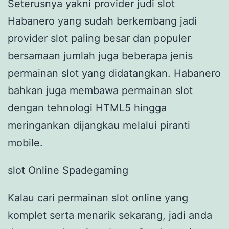
Seterusnya yakni provider judi slot
Habanero yang sudah berkembang jadi
provider slot paling besar dan populer
bersamaan jumlah juga beberapa jenis
permainan slot yang didatangkan. Habanero
bahkan juga membawa permainan slot
dengan tehnologi HTML5 hingga
meringankan dijangkau melalui piranti
mobile.
slot Online Spadegaming
Kalau cari permainan slot online yang
komplet serta menarik sekarang, jadi anda