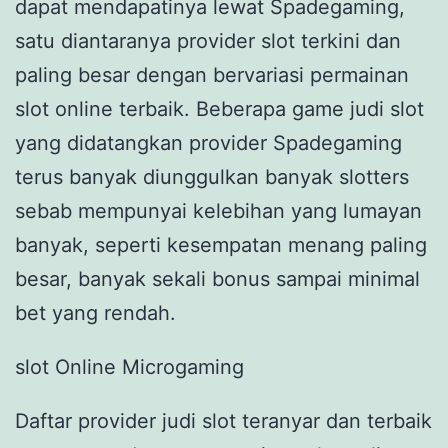
dapat mendapatinya lewat Spadegaming,
satu diantaranya provider slot terkini dan
paling besar dengan bervariasi permainan
slot online terbaik. Beberapa game judi slot
yang didatangkan provider Spadegaming
terus banyak diunggulkan banyak slotters
sebab mempunyai kelebihan yang lumayan
banyak, seperti kesempatan menang paling
besar, banyak sekali bonus sampai minimal
bet yang rendah.
slot Online Microgaming
Daftar provider judi slot teranyar dan terbaik