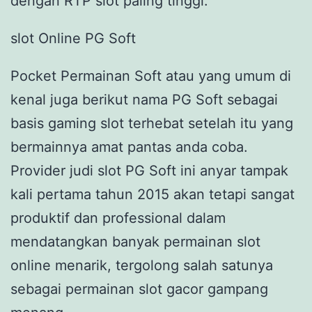
dengan RTP slot paling tinggi.
slot Online PG Soft
Pocket Permainan Soft atau yang umum di
kenal juga berikut nama PG Soft sebagai
basis gaming slot terhebat setelah itu yang
bermainnya amat pantas anda coba.
Provider judi slot PG Soft ini anyar tampak
kali pertama tahun 2015 akan tetapi sangat
produktif dan professional dalam
mendatangkan banyak permainan slot
online menarik, tergolong salah satunya
sebagai permainan slot gacor gampang