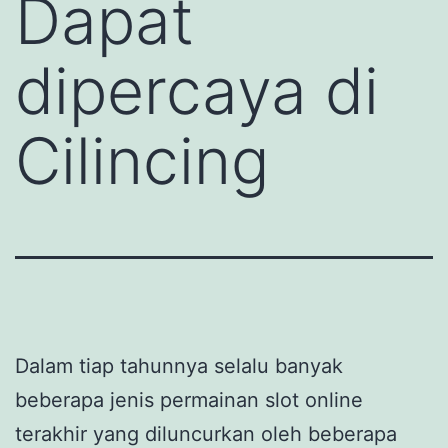
Dapat
dipercaya di
Cilincing
Dalam tiap tahunnya selalu banyak
beberapa jenis permainan slot online
terakhir yang diluncurkan oleh beberapa