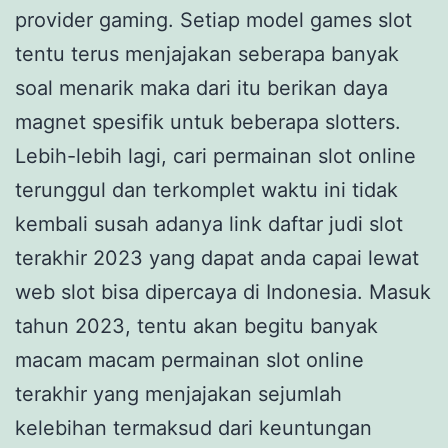
provider gaming. Setiap model games slot
tentu terus menjajakan seberapa banyak
soal menarik maka dari itu berikan daya
magnet spesifik untuk beberapa slotters.
Lebih-lebih lagi, cari permainan slot online
terunggul dan terkomplet waktu ini tidak
kembali susah adanya link daftar judi slot
terakhir 2023 yang dapat anda capai lewat
web slot bisa dipercaya di Indonesia. Masuk
tahun 2023, tentu akan begitu banyak
macam macam permainan slot online
terakhir yang menjajakan sejumlah
kelebihan termaksud dari keuntungan