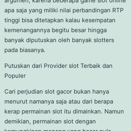
argumen, karena beberapa game slot online
apa saja yang miliki nilai perbandingan RTP
tinggi bisa ditetapkan kalau kesempatan
kemenangannya begitu besar hingga
banyak diputuskan oleh banyak slotters
pada biasanya.
Putuskan dari Provider slot Terbaik dan
Populer
Cari perjudian slot gacor bukan hanya
menurut namanya saja atau dari berapa
kerap permainan slot itu dimainkan. Namun
demikian, permainan slot dengan