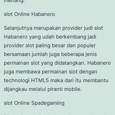
menang.
slot Online Habanero
Selanjutnya merupakan provider judi slot
Habanero yang udah berkembang jadi
provider slot paling besar dan populer
bersamaan jumlah juga beberapa jenis
permainan slot yang didatangkan. Habanero
juga membawa permainan slot dengan
technologi HTML5 maka dari itu membantu
dijangkau melalui piranti mobile.
slot Online Spadegaming