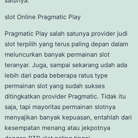
satunya:
slot Online Pragmatic Play
Pragmatic Play salah satunya provider judi
slot terpilih yang terus paling depan dalam
meluncurkan banyak permainan slot
teranyar. Juga, sampai sekarang udah ada
lebih dari pada beberapa ratus type
permainan slot yang sudah sukses
ditingkatkan provider Pragmatic. Tidak itu
saja, tapi mayoritas permainan slotnya
menyajikan banyak kepuasan, entahlah dari
kesempatan menang atau jekpotnya