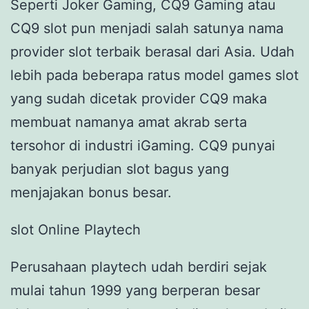
Seperti Joker Gaming, CQ9 Gaming atau
CQ9 slot pun menjadi salah satunya nama
provider slot terbaik berasal dari Asia. Udah
lebih pada beberapa ratus model games slot
yang sudah dicetak provider CQ9 maka
membuat namanya amat akrab serta
tersohor di industri iGaming. CQ9 punyai
banyak perjudian slot bagus yang
menjajakan bonus besar.
slot Online Playtech
Perusahaan playtech udah berdiri sejak
mulai tahun 1999 yang berperan besar