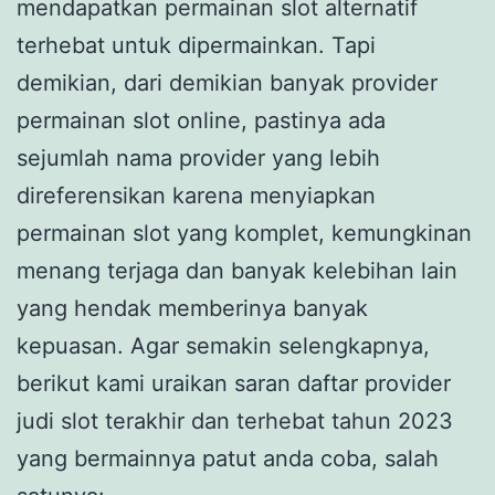
mendapatkan permainan slot alternatif
terhebat untuk dipermainkan. Tapi
demikian, dari demikian banyak provider
permainan slot online, pastinya ada
sejumlah nama provider yang lebih
direferensikan karena menyiapkan
permainan slot yang komplet, kemungkinan
menang terjaga dan banyak kelebihan lain
yang hendak memberinya banyak
kepuasan. Agar semakin selengkapnya,
berikut kami uraikan saran daftar provider
judi slot terakhir dan terhebat tahun 2023
yang bermainnya patut anda coba, salah