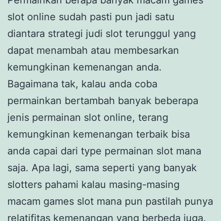
Permainkan berapa banyak macam games
slot online sudah pasti pun jadi satu
diantara strategi judi slot terunggul yang
dapat menambah atau membesarkan
kemungkinan kemenangan anda.
Bagaimana tak, kalau anda coba
permainkan bertambah banyak beberapa
jenis permainan slot online, terang
kemungkinan kemenangan terbaik bisa
anda capai dari type permainan slot mana
saja. Apa lagi, sama seperti yang banyak
slotters pahami kalau masing-masing
macam games slot mana pun pastilah punya
relatifitas kemenangan yang berbeda juga.