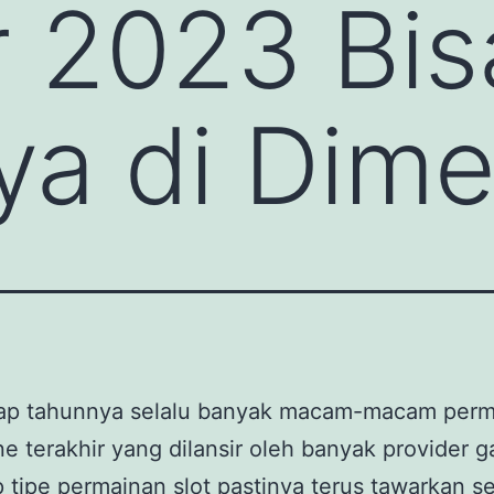
r 2023 Bis
aya di Dim
iap tahunnya selalu banyak macam-macam per
ine terakhir yang dilansir oleh banyak provider 
p tipe permainan slot pastinya terus tawarkan s