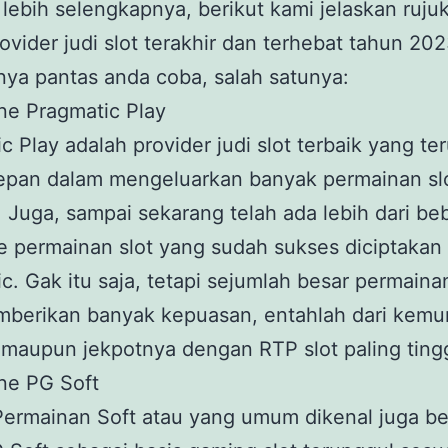
lebih selengkapnya, berikut kami jelaskan ruju
rovider judi slot terakhir dan terhebat tahun 20
ya pantas anda coba, salah satunya:
ine Pragmatic Play
c Play adalah provider judi slot terbaik yang te
depan dalam mengeluarkan banyak permainan sl
. Juga, sampai sekarang telah ada lebih dari be
pe permainan slot yang sudah sukses diciptakan
c. Gak itu saja, tetapi sejumlah besar permaina
mberikan banyak kepuasan, entahlah dari kemu
maupun jekpotnya dengan RTP slot paling tingg
ine PG Soft
ermainan Soft atau yang umum dikenal juga be