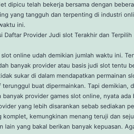
et dipicu telah bekerja bersama dengan bebera
ing yang tangguh dan terpenting di industri onl
aktu ini.
i Daftar Provider Judi slot Terakhir dan Terpili
 slot online udah demikian jumlah waktu ini. Te
dah banyak provider atau basis judi slot tentu 
 tidak sukar di dalam mendapatkan permainan sl
if terunggul buat dipermainkan. Tapi demikian, d
 banyak provider games slot online, nyata ada
vider yang lebih disarankan sebab sediakan p
g komplet, kemungkinan menang teruji dan sej
n lain yang bakal berikan banyak kepuasan. Ag