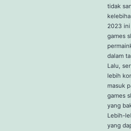
tidak sa
kelebiha
2023 ini
games sl
permain
dalam ta
Lalu, se
lebih ko
masuk pa
games sl
yang ba
Lebih-le
yang dap