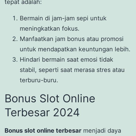
tepat adalah:
Bermain di jam-jam sepi untuk
meningkatkan fokus.
Manfaatkan jam bonus atau promosi
untuk mendapatkan keuntungan lebih.
Hindari bermain saat emosi tidak
stabil, seperti saat merasa stres atau
terburu-buru.
Bonus Slot Online
Terbesar 2024
Bonus slot online terbesar
menjadi daya