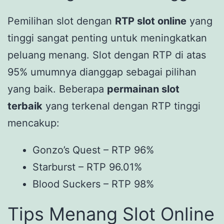
Pemilihan slot dengan
RTP slot online
yang
tinggi sangat penting untuk meningkatkan
peluang menang. Slot dengan RTP di atas
95% umumnya dianggap sebagai pilihan
yang baik. Beberapa
permainan slot
terbaik
yang terkenal dengan RTP tinggi
mencakup:
Gonzo’s Quest – RTP 96%
Starburst – RTP 96.01%
Blood Suckers – RTP 98%
Tips Menang Slot Online