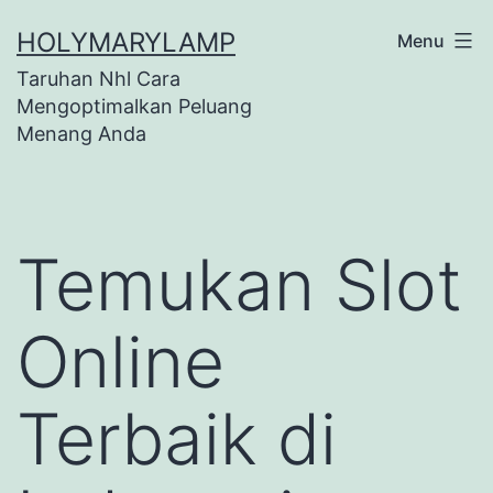
Skip
HOLYMARYLAMP
Menu
to
Taruhan Nhl Cara
content
Mengoptimalkan Peluang
Menang Anda
Temukan Slot
Online
Terbaik di