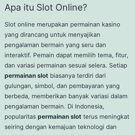
Apa itu Slot Online?
Slot online merupakan permainan kasino
yang dirancang untuk menyajikan
pengalaman bermain yang seru dan
interaktif. Pemain dapat memilih tema, fitur,
dan variasi permainan sesuai selera. Setiap
permainan slot
biasanya terdiri dari
gulungan, simbol, dan pembayaran yang
berbeda, memberikan banyak variasi dalam
pengalaman bermain. Di Indonesia,
popularitas
permainan slot
terus meningkat
seiring dengan kemajuan teknologi dan