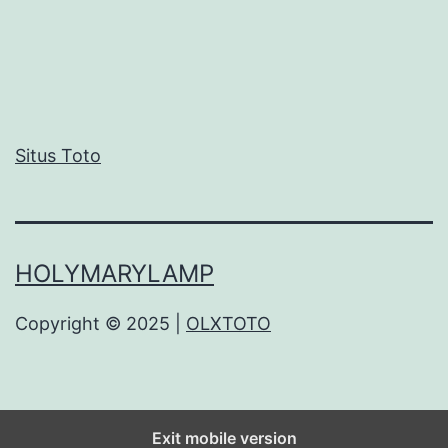
Situs Toto
HOLYMARYLAMP
Copyright © 2025 |
OLXTOTO
Exit mobile version