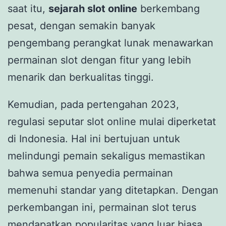
saat itu,
sejarah slot online
berkembang
pesat, dengan semakin banyak
pengembang perangkat lunak menawarkan
permainan slot dengan fitur yang lebih
menarik dan berkualitas tinggi.
Kemudian, pada pertengahan 2023,
regulasi seputar slot online mulai diperketat
di Indonesia. Hal ini bertujuan untuk
melindungi pemain sekaligus memastikan
bahwa semua penyedia permainan
memenuhi standar yang ditetapkan. Dengan
perkembangan ini, permainan slot terus
mendapatkan popularitas yang luar biasa,