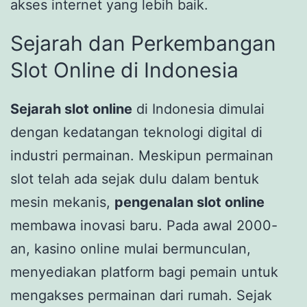
akses internet yang lebih baik.
Sejarah dan Perkembangan
Slot Online di Indonesia
Sejarah slot online
di Indonesia dimulai
dengan kedatangan teknologi digital di
industri permainan. Meskipun permainan
slot telah ada sejak dulu dalam bentuk
mesin mekanis,
pengenalan slot online
membawa inovasi baru. Pada awal 2000-
an, kasino online mulai bermunculan,
menyediakan platform bagi pemain untuk
mengakses permainan dari rumah. Sejak