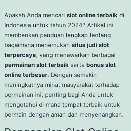
Apakah Anda mencari
slot online terbaik
di
Indonesia untuk tahun 2024? Artikel ini
memberikan panduan lengkap tentang
bagaimana menemukan
situs judi slot
terpercaya
, yang menawarkan berbagai
permainan slot terbaik
serta
bonus slot
online terbesar
. Dengan semakin
meningkatnya minat masyarakat terhadap
permainan ini, penting bagi Anda untuk
mengetahui di mana tempat terbaik untuk
bermain dengan aman dan menyenangkan.