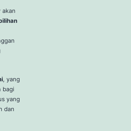
y akan
pilihan
nggan
g
mi
, yang
 bagi
tus yang
n dan