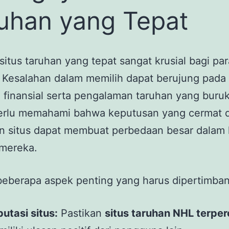
uhan yang Tepat
situs taruhan yang tepat sangat krusial bagi par
 Kesalahan dalam memilih dapat berujung pada
 finansial serta pengalaman taruhan yang buruk
perlu memahami bahwa keputusan yang cermat 
n situs dapat membuat perbedaan besar dalam 
 mereka.
beberapa aspek penting yang harus dipertimba
utasi situs:
Pastikan
situs taruhan NHL terpe