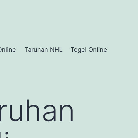
Online
Taruhan NHL
Togel Online
ruhan