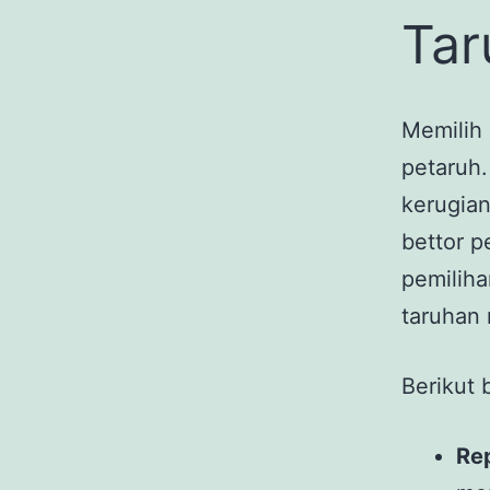
Tar
Memilih 
petaruh.
kerugian
bettor 
pemiliha
taruhan
Berikut 
Rep