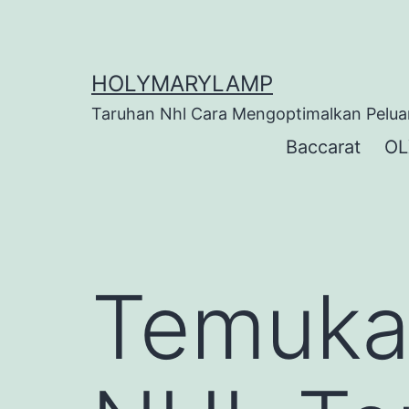
Skip
to
content
HOLYMARYLAMP
Taruhan Nhl Cara Mengoptimalkan Pelu
Baccarat
OL
Temukan