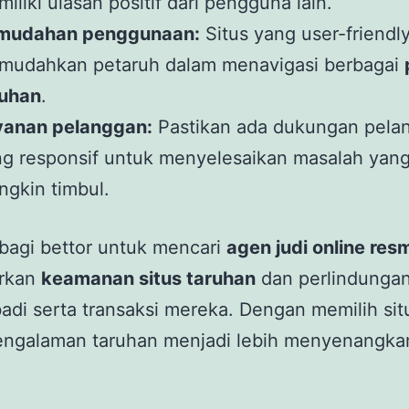
iliki ulasan positif dari pengguna lain.
mudahan penggunaan:
Situs yang user-friendl
mudahkan petaruh dalam menavigasi berbagai
ruhan
.
yanan pelanggan:
Pastikan ada dukungan pela
g responsif untuk menyelesaikan masalah yan
gkin timbul.
bagi bettor untuk mencari
agen judi online res
rkan
keamanan situs taruhan
dan perlindungan
badi serta transaksi mereka. Dengan memilih si
pengalaman taruhan menjadi lebih menyenangka