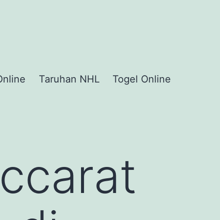
Online
Taruhan NHL
Togel Online
ccarat