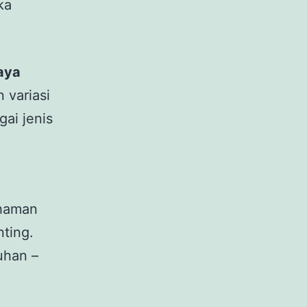
ka
aya
 variasi
ai jenis
haman
ting.
uhan –