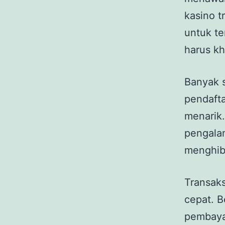
kasino t
untuk te
harus k
Banyak s
pendafta
menarik.
pengala
menghib
Transaks
cepat. 
pembaya