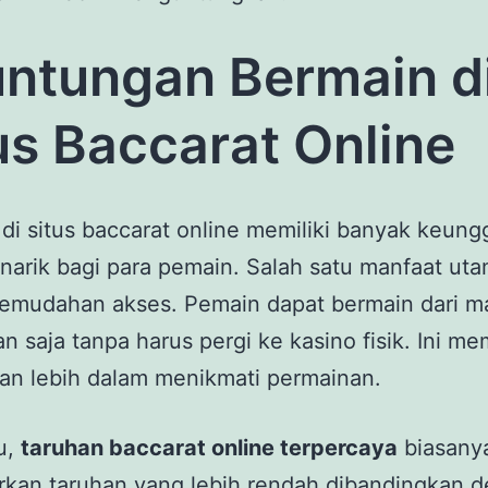
ntungan Bermain d
us Baccarat Online
di situs baccarat online memiliki banyak keung
arik bagi para pemain. Salah satu manfaat ut
kemudahan akses. Pemain dapat bermain dari m
n saja tanpa harus pergi ke kasino fisik. Ini m
an lebih dalam menikmati permainan.
tu,
taruhan baccarat online terpercaya
biasany
kan taruhan yang lebih rendah dibandingkan 