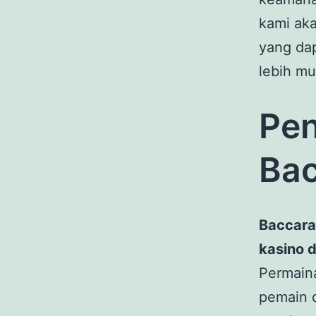
kami ak
yang da
lebih m
Pen
Bac
Baccara
kasino 
Permaina
pemain d