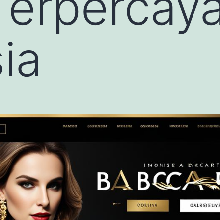
Terpercaya
ia