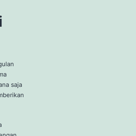
i
gulan
ama
ana saja
emberikan
a
dengan