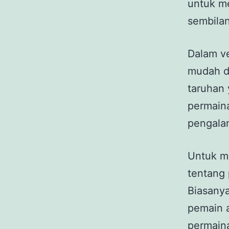
untuk m
sembilan
Dalam ve
mudah di
taruhan
permain
pengala
Untuk 
tentang 
Biasanya
pemain a
permain