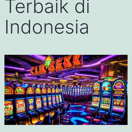
Terbaik di
Indonesia