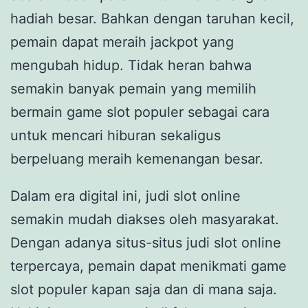
hadiah besar. Bahkan dengan taruhan kecil,
pemain dapat meraih jackpot yang
mengubah hidup. Tidak heran bahwa
semakin banyak pemain yang memilih
bermain game slot populer sebagai cara
untuk mencari hiburan sekaligus
berpeluang meraih kemenangan besar.
Dalam era digital ini, judi slot online
semakin mudah diakses oleh masyarakat.
Dengan adanya situs-situs judi slot online
terpercaya, pemain dapat menikmati game
slot populer kapan saja dan di mana saja.