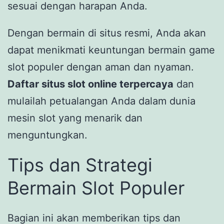
sesuai dengan harapan Anda.
Dengan bermain di situs resmi, Anda akan
dapat menikmati keuntungan bermain game
slot populer dengan aman dan nyaman.
Daftar situs slot online terpercaya
dan
mulailah petualangan Anda dalam dunia
mesin slot yang menarik dan
menguntungkan.
Tips dan Strategi
Bermain Slot Populer
Bagian ini akan memberikan tips dan