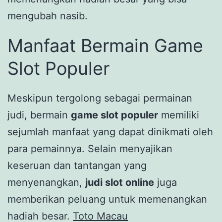
mengubah nasib.
Manfaat Bermain Game
Slot Populer
Meskipun tergolong sebagai permainan
judi, bermain
game slot populer
memiliki
sejumlah manfaat yang dapat dinikmati oleh
para pemainnya. Selain menyajikan
keseruan dan tantangan yang
menyenangkan,
judi slot online
juga
memberikan peluang untuk memenangkan
hadiah besar.
Toto Macau