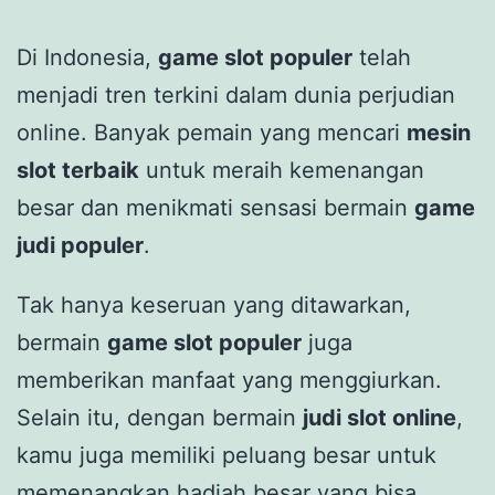
Di Indonesia,
game slot populer
telah
menjadi tren terkini dalam dunia perjudian
online. Banyak pemain yang mencari
mesin
slot terbaik
untuk meraih kemenangan
besar dan menikmati sensasi bermain
game
judi populer
.
Tak hanya keseruan yang ditawarkan,
bermain
game slot populer
juga
memberikan manfaat yang menggiurkan.
Selain itu, dengan bermain
judi slot online
,
kamu juga memiliki peluang besar untuk
memenangkan hadiah besar yang bisa