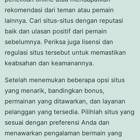
rekomendasi dari teman atau pemain
lainnya. Cari situs-situs dengan reputasi
baik dan ulasan positif dari pemain
sebelumnya. Periksa juga lisensi dan
regulasi situs tersebut untuk memastikan
keabsahan dan keamanannya.
Setelah menemukan beberapa opsi situs
yang menarik, bandingkan bonus,
permainan yang ditawarkan, dan layanan
pelanggan yang tersedia. Pilihlah situs yang
sesuai dengan preferensi Anda dan
menawarkan pengalaman bermain yang