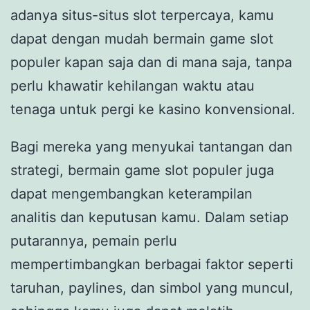
adanya situs-situs slot terpercaya, kamu
dapat dengan mudah bermain game slot
populer kapan saja dan di mana saja, tanpa
perlu khawatir kehilangan waktu atau
tenaga untuk pergi ke kasino konvensional.
Bagi mereka yang menyukai tantangan dan
strategi, bermain game slot populer juga
dapat mengembangkan keterampilan
analitis dan keputusan kamu. Dalam setiap
putarannya, pemain perlu
mempertimbangkan berbagai faktor seperti
taruhan, paylines, dan simbol yang muncul,