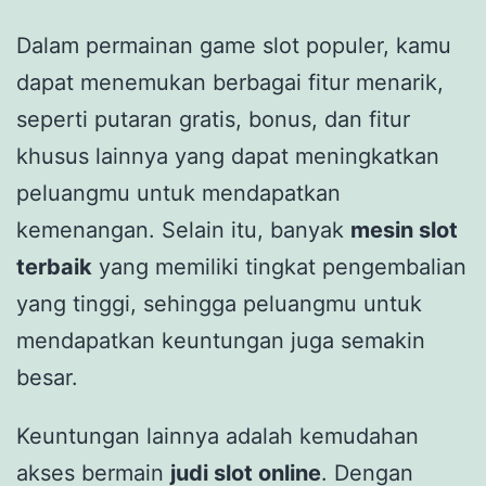
Dalam permainan game slot populer, kamu
dapat menemukan berbagai fitur menarik,
seperti putaran gratis, bonus, dan fitur
khusus lainnya yang dapat meningkatkan
peluangmu untuk mendapatkan
kemenangan. Selain itu, banyak
mesin slot
terbaik
yang memiliki tingkat pengembalian
yang tinggi, sehingga peluangmu untuk
mendapatkan keuntungan juga semakin
besar.
Keuntungan lainnya adalah kemudahan
akses bermain
judi slot online
. Dengan