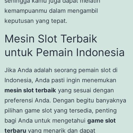
sehingga kamu juga dapat melatih
kemampuanmu dalam mengambil
keputusan yang tepat.
Mesin Slot Terbaik
untuk Pemain Indonesia
Jika Anda adalah seorang pemain slot di
Indonesia, Anda pasti ingin menemukan
mesin slot terbaik
yang sesuai dengan
preferensi Anda. Dengan begitu banyaknya
pilihan game slot yang tersedia, penting
bagi Anda untuk mengetahui
game slot
terbaru
yang menarik dan dapat