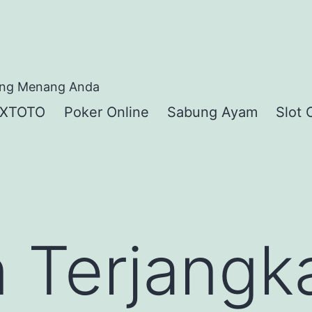
ang Menang Anda
XTOTO
Poker Online
Sabung Ayam
Slot 
 Terjangk