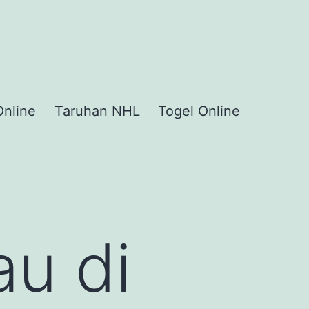
Online
Taruhan NHL
Togel Online
au di