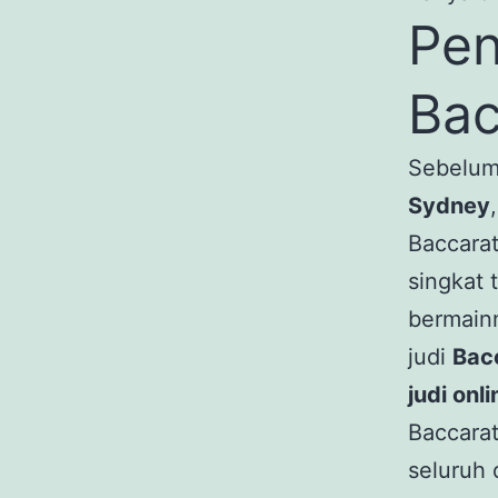
Pen
Bac
Sebelum 
Sydney
Baccarat
singkat 
bermainn
judi
Bacc
judi onli
Baccarat
seluruh 