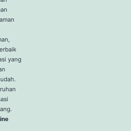
man
 aman
man,
erbaik
asi yang
an
mudah.
aruhan
asi
ang.
line