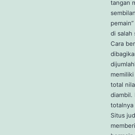
tangan m
sembilan
pemain”
di salah
Cara ber
dibagika
dijumlah
memiliki 
total ni
diambil. 
totalnya
Situs ju
memberi