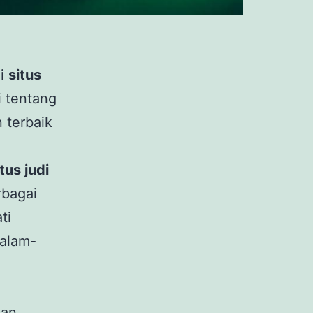
di
situs
 tentang
 terbaik
tus judi
rbagai
ti
dalam-
nan