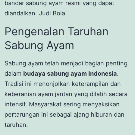
bandar sabung ayam resmi yang dapat
diandalkan.
Judi Bola
Pengenalan Taruhan
Sabung Ayam
Sabung ayam telah menjadi bagian penting
dalam
budaya sabung ayam Indonesia
.
Tradisi ini menonjolkan keterampilan dan
keberanian ayam jantan yang dilatih secara
intensif. Masyarakat sering menyaksikan
pertarungan ini sebagai ajang hiburan dan
taruhan.