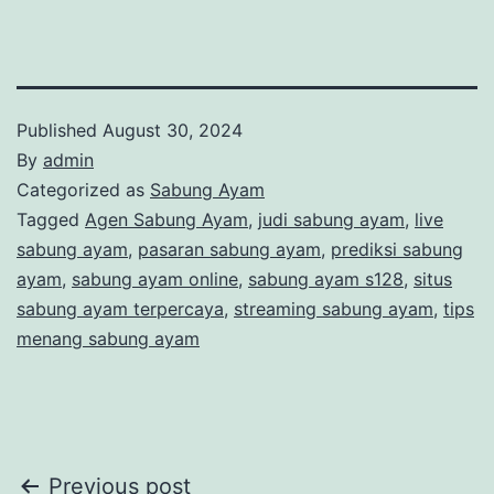
Published
August 30, 2024
By
admin
Categorized as
Sabung Ayam
Tagged
Agen Sabung Ayam
,
judi sabung ayam
,
live
sabung ayam
,
pasaran sabung ayam
,
prediksi sabung
ayam
,
sabung ayam online
,
sabung ayam s128
,
situs
sabung ayam terpercaya
,
streaming sabung ayam
,
tips
menang sabung ayam
Post
Previous post