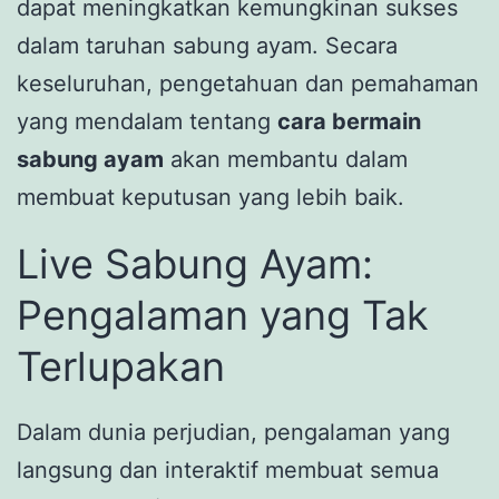
dapat meningkatkan kemungkinan sukses
dalam taruhan sabung ayam. Secara
keseluruhan, pengetahuan dan pemahaman
yang mendalam tentang
cara bermain
sabung ayam
akan membantu dalam
membuat keputusan yang lebih baik.
Live Sabung Ayam:
Pengalaman yang Tak
Terlupakan
Dalam dunia perjudian, pengalaman yang
langsung dan interaktif membuat semua