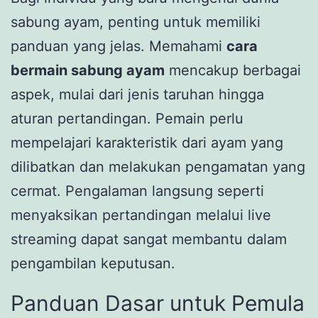
sabung ayam, penting untuk memiliki
panduan yang jelas. Memahami
cara
bermain sabung ayam
mencakup berbagai
aspek, mulai dari jenis taruhan hingga
aturan pertandingan. Pemain perlu
mempelajari karakteristik dari ayam yang
dilibatkan dan melakukan pengamatan yang
cermat. Pengalaman langsung seperti
menyaksikan pertandingan melalui live
streaming dapat sangat membantu dalam
pengambilan keputusan.
Panduan Dasar untuk Pemula