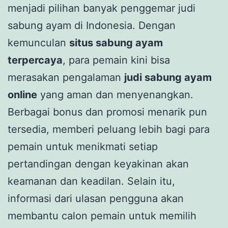
menjadi pilihan banyak penggemar judi
sabung ayam di Indonesia. Dengan
kemunculan
situs sabung ayam
terpercaya
, para pemain kini bisa
merasakan pengalaman
judi sabung ayam
online
yang aman dan menyenangkan.
Berbagai bonus dan promosi menarik pun
tersedia, memberi peluang lebih bagi para
pemain untuk menikmati setiap
pertandingan dengan keyakinan akan
keamanan dan keadilan. Selain itu,
informasi dari ulasan pengguna akan
membantu calon pemain untuk memilih