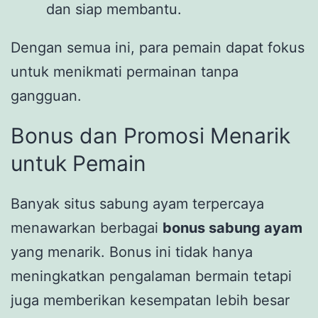
dan siap membantu.
Dengan semua ini, para pemain dapat fokus
untuk menikmati permainan tanpa
gangguan.
Bonus dan Promosi Menarik
untuk Pemain
Banyak situs sabung ayam terpercaya
menawarkan berbagai
bonus sabung ayam
yang menarik. Bonus ini tidak hanya
meningkatkan pengalaman bermain tetapi
juga memberikan kesempatan lebih besar