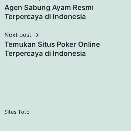
Agen Sabung Ayam Resmi
navigation
Terpercaya di Indonesia
Next post
Temukan Situs Poker Online
Terpercaya di Indonesia
Situs Toto