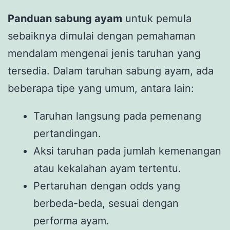
Panduan sabung ayam
untuk pemula
sebaiknya dimulai dengan pemahaman
mendalam mengenai jenis taruhan yang
tersedia. Dalam taruhan sabung ayam, ada
beberapa tipe yang umum, antara lain:
Taruhan langsung pada pemenang
pertandingan.
Aksi taruhan pada jumlah kemenangan
atau kekalahan ayam tertentu.
Pertaruhan dengan odds yang
berbeda-beda, sesuai dengan
performa ayam.