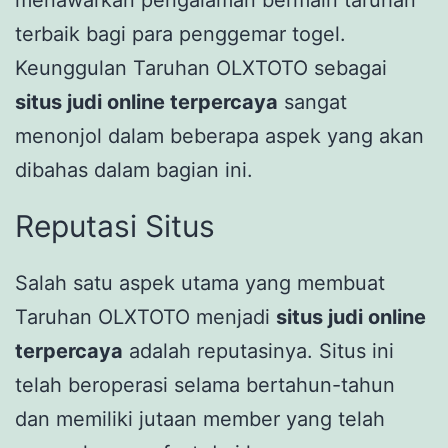
terbaik bagi para penggemar togel.
Keunggulan Taruhan OLXTOTO sebagai
situs judi online terpercaya
sangat
menonjol dalam beberapa aspek yang akan
dibahas dalam bagian ini.
Reputasi Situs
Salah satu aspek utama yang membuat
Taruhan OLXTOTO menjadi
situs judi online
terpercaya
adalah reputasinya. Situs ini
telah beroperasi selama bertahun-tahun
dan memiliki jutaan member yang telah