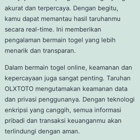
akurat dan terpercaya. Dengan begitu,
kamu dapat memantau hasil taruhanmu
secara real-time. Ini memberikan
pengalaman bermain togel yang lebih
menarik dan transparan.
Dalam bermain togel online, keamanan dan
kepercayaan juga sangat penting. Taruhan
OLXTOTO mengutamakan keamanan data
dan privasi penggunanya. Dengan teknologi
enkripsi yang canggih, semua informasi
pribadi dan transaksi keuanganmu akan
terlindungi dengan aman.