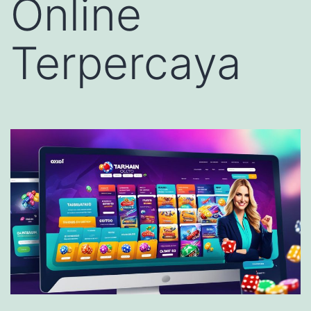
Online
Terpercaya