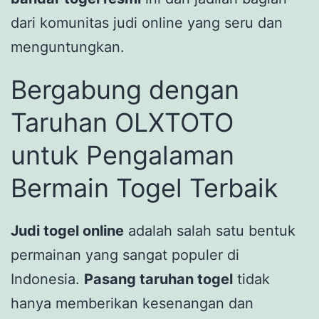
dari komunitas judi online yang seru dan
menguntungkan.
Bergabung dengan
Taruhan OLXTOTO
untuk Pengalaman
Bermain Togel Terbaik
Judi togel online
adalah salah satu bentuk
permainan yang sangat populer di
Indonesia.
Pasang taruhan togel
tidak
hanya memberikan kesenangan dan