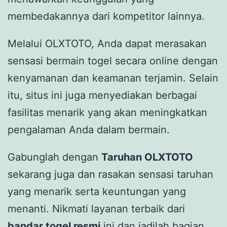
membedakannya dari kompetitor lainnya.
Melalui OLXTOTO, Anda dapat merasakan
sensasi bermain togel secara online dengan
kenyamanan dan keamanan terjamin. Selain
itu, situs ini juga menyediakan berbagai
fasilitas menarik yang akan meningkatkan
pengalaman Anda dalam bermain.
Gabunglah dengan
Taruhan OLXTOTO
sekarang juga dan rasakan sensasi taruhan
yang menarik serta keuntungan yang
menanti. Nikmati layanan terbaik dari
bandar togel resmi
ini dan jadilah bagian