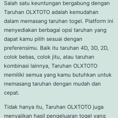
Salah satu keuntungan bergabung dengan
Taruhan OLXTOTO adalah kemudahan
dalam memasang taruhan togel. Platform ini
menyediakan berbagai opsi taruhan yang
dapat kamu pilih sesuai dengan
preferensimu. Baik itu taruhan 4D, 3D, 2D,
colok bebas, colok jitu, atau taruhan
kombinasi lainnya, Taruhan OLXTOTO
memiliki semua yang kamu butuhkan untuk
memasang taruhan dengan mudah dan
cepat.
Tidak hanya itu, Taruhan OLXTOTO juga
menyajikan hasil pengeluaran togel yang