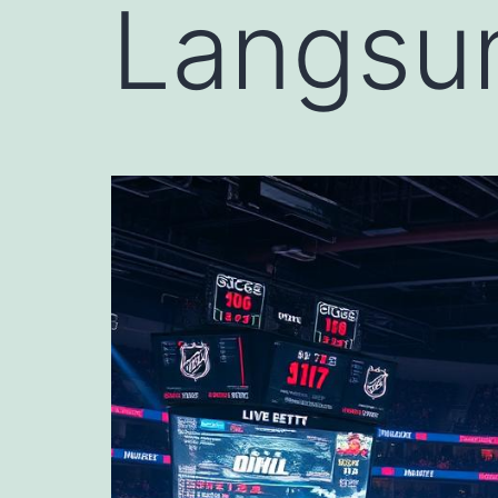
Langsu