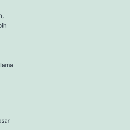
n,
bih
elama
L
asar