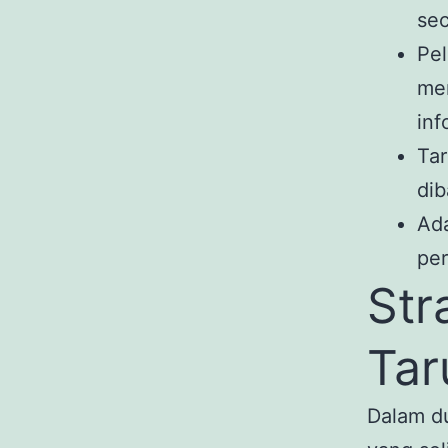
sec
Pel
me
inf
Tar
dib
Ada
per
Str
Tar
Dalam d