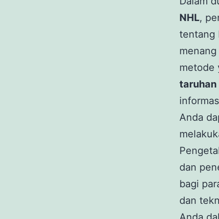
Dalam d
NHL
, p
tentang 
menang A
metode 
taruhan
informas
Anda dap
melaku
Pengeta
dan pene
bagi par
dan tek
Anda dal