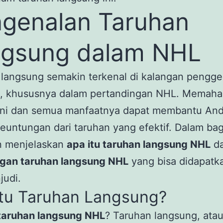
genalan Taruhan
gsung dalam NHL
 langsung semakin terkenal di kalangan pengg
a, khususnya dalam pertandingan NHL. Memaha
ini dan semua manfaatnya dapat membantu An
euntungan dari taruhan yang efektif. Dalam bagi
an menjelaskan
apa itu taruhan langsung NHL
d
gan taruhan langsung NHL
yang bisa didapatk
judi.
itu Taruhan Langsung?
 taruhan langsung NHL
? Taruhan langsung, atau