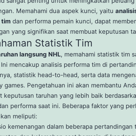
id sangat penting untuk meningkatkan peluang
gan. Memahami dua aspek kunci, yaitu
analisi
 tim
dan performa pemain kunci, dapat member
gan yang signifikan saat membuat keputusan ta
haman Statistik Tim
aruhan langsung NHL
, memahami statistik tim 
 Ini mencakup analisis performa tim di pertandi
ya, statistik head-to-head, serta data menge
y games. Pengetahuan ini akan membantu And
 keputusan taruhan yang lebih baik berdasark
dan performa saat ini. Beberapa faktor yang per
ikan meliputi:
io kemenangan dalam beberapa pertandingan t