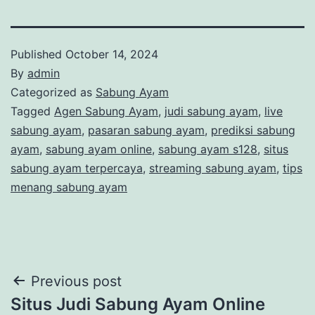
Published
October 14, 2024
By
admin
Categorized as
Sabung Ayam
Tagged
Agen Sabung Ayam
,
judi sabung ayam
,
live
sabung ayam
,
pasaran sabung ayam
,
prediksi sabung
ayam
,
sabung ayam online
,
sabung ayam s128
,
situs
sabung ayam terpercaya
,
streaming sabung ayam
,
tips
menang sabung ayam
Post
Previous post
Situs Judi Sabung Ayam Online