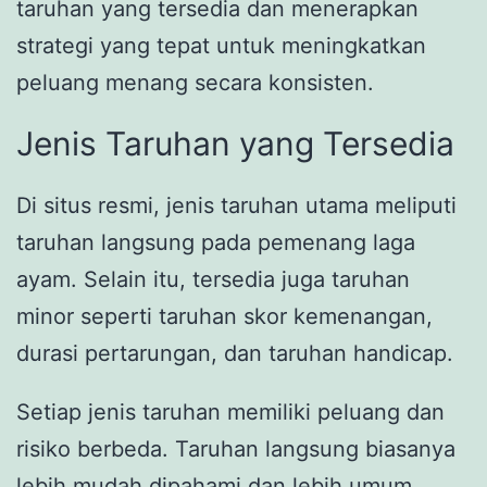
taruhan yang tersedia dan menerapkan
strategi yang tepat untuk meningkatkan
peluang menang secara konsisten.
Jenis Taruhan yang Tersedia
Di situs resmi, jenis taruhan utama meliputi
taruhan langsung pada pemenang laga
ayam. Selain itu, tersedia juga taruhan
minor seperti taruhan skor kemenangan,
durasi pertarungan, dan taruhan handicap.
Setiap jenis taruhan memiliki peluang dan
risiko berbeda. Taruhan langsung biasanya
lebih mudah dipahami dan lebih umum