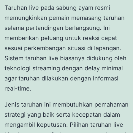
Taruhan live pada sabung ayam resmi
memungkinkan pemain memasang taruhan
selama pertandingan berlangsung. Ini
memberikan peluang untuk reaksi cepat
sesuai perkembangan situasi di lapangan.
Sistem taruhan live biasanya didukung oleh
teknologi streaming dengan delay minimal
agar taruhan dilakukan dengan informasi
real-time.
Jenis taruhan ini membutuhkan pemahaman
strategi yang baik serta kecepatan dalam
mengambil keputusan. Pilihan taruhan live