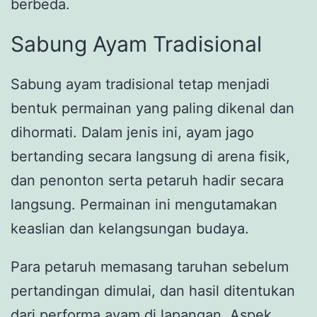
berbeda.
Sabung Ayam Tradisional
Sabung ayam tradisional tetap menjadi
bentuk permainan yang paling dikenal dan
dihormati. Dalam jenis ini, ayam jago
bertanding secara langsung di arena fisik,
dan penonton serta petaruh hadir secara
langsung. Permainan ini mengutamakan
keaslian dan kelangsungan budaya.
Para petaruh memasang taruhan sebelum
pertandingan dimulai, dan hasil ditentukan
dari performa ayam di lapangan. Aspek