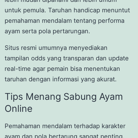
untuk pemula. Taruhan handicap menuntut
pemahaman mendalam tentang performa
ayam serta pola pertarungan.
Situs resmi umumnya menyediakan
tampilan odds yang transparan dan update
real-time agar pemain bisa menentukan
taruhan dengan informasi yang akurat.
Tips Menang Sabung Ayam
Online
Pemahaman mendalam terhadap karakter
ayam dan pola bertarung sangat penting.