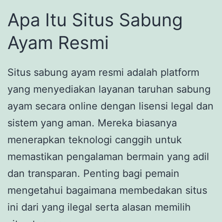
Apa Itu Situs Sabung
Ayam Resmi
Situs sabung ayam resmi adalah platform
yang menyediakan layanan taruhan sabung
ayam secara online dengan lisensi legal dan
sistem yang aman. Mereka biasanya
menerapkan teknologi canggih untuk
memastikan pengalaman bermain yang adil
dan transparan. Penting bagi pemain
mengetahui bagaimana membedakan situs
ini dari yang ilegal serta alasan memilih