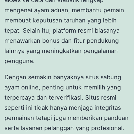
akses ke data dan statistik lengkap
mengenai ayam aduan, membantu pemain
membuat keputusan taruhan yang lebih
tepat. Selain itu, platform resmi biasanya
menawarkan bonus dan fitur pendukung
lainnya yang meningkatkan pengalaman
pengguna.
Dengan semakin banyaknya situs sabung
ayam online, penting untuk memilih yang
terpercaya dan terverifikasi. Situs resmi
seperti ini tidak hanya menjaga integritas
permainan tetapi juga memberikan panduan
serta layanan pelanggan yang profesional.