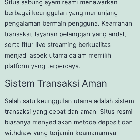
Situs sabung ayam resmi menawarkan
berbagai keunggulan yang menunjang
pengalaman bermain pengguna. Keamanan
transaksi, layanan pelanggan yang andal,
serta fitur live streaming berkualitas
menjadi aspek utama dalam memilih
platform yang terpercaya.
Sistem Transaksi Aman
Salah satu keunggulan utama adalah sistem
transaksi yang cepat dan aman. Situs resmi
biasanya menyediakan metode deposit dan
withdraw yang terjamin keamanannya