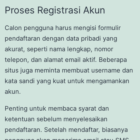
Proses Registrasi Akun
Calon pengguna harus mengisi formulir
pendaftaran dengan data pribadi yang
akurat, seperti nama lengkap, nomor
telepon, dan alamat email aktif. Beberapa
situs juga meminta membuat username dan
kata sandi yang kuat untuk mengamankan
akun.
Penting untuk membaca syarat dan
ketentuan sebelum menyelesaikan
pendaftaran. Setelah mendaftar, biasanya