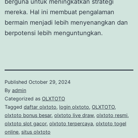
berguna untuk meningkatkan strategi
mereka. Hal ini membuat pengalaman
bermain menjadi lebih menyenangkan dan
berpotensi lebih menguntungkan.
Published
October 29, 2024
By
admin
Categorized as
OLXTOTO
Tagged
daftar olxtoto
,
login olxtoto
,
OLXTOTO
,
olxtoto bonus besar
,
olxtoto live draw
,
olxtoto resmi
,
olxtoto slot gacor
,
olxtoto terpercaya
,
olxtoto togel
online
,
situs olxtoto