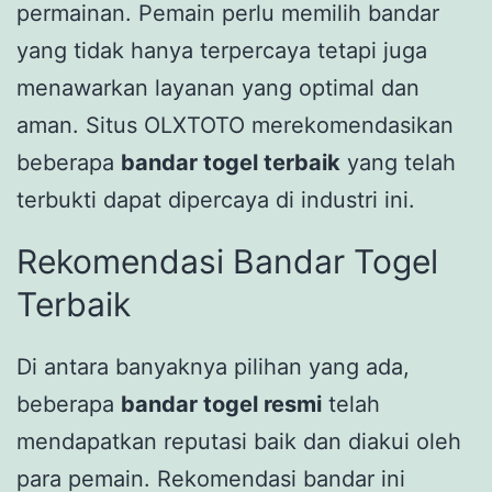
permainan. Pemain perlu memilih bandar
yang tidak hanya terpercaya tetapi juga
menawarkan layanan yang optimal dan
aman. Situs OLXTOTO merekomendasikan
beberapa
bandar togel terbaik
yang telah
terbukti dapat dipercaya di industri ini.
Rekomendasi Bandar Togel
Terbaik
Di antara banyaknya pilihan yang ada,
beberapa
bandar togel resmi
telah
mendapatkan reputasi baik dan diakui oleh
para pemain. Rekomendasi bandar ini