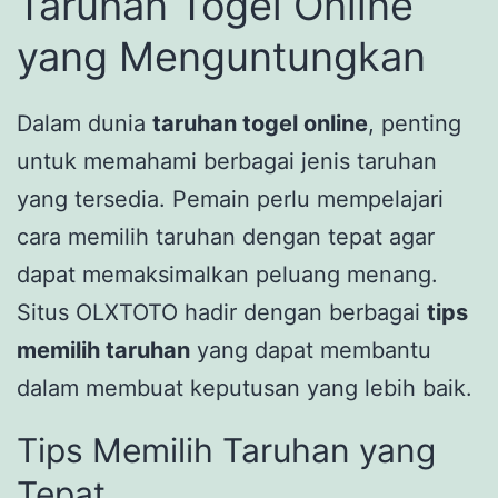
Taruhan Togel Online
yang Menguntungkan
Dalam dunia
taruhan togel online
, penting
untuk memahami berbagai jenis taruhan
yang tersedia. Pemain perlu mempelajari
cara memilih taruhan dengan tepat agar
dapat memaksimalkan peluang menang.
Situs OLXTOTO hadir dengan berbagai
tips
memilih taruhan
yang dapat membantu
dalam membuat keputusan yang lebih baik.
Tips Memilih Taruhan yang
Tepat