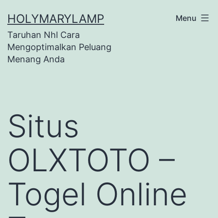
Skip
HOLYMARYLAMP
Menu
to
Taruhan Nhl Cara
content
Mengoptimalkan Peluang
Menang Anda
Situs
OLXTOTO –
Togel Online