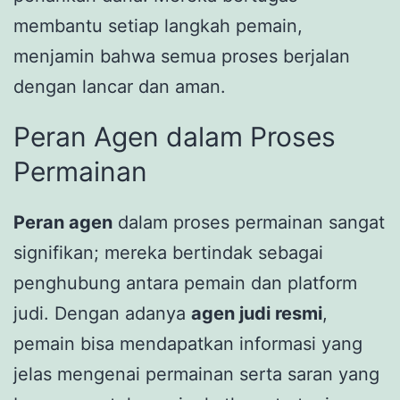
membantu setiap langkah pemain,
menjamin bahwa semua proses berjalan
dengan lancar dan aman.
Peran Agen dalam Proses
Permainan
Peran agen
dalam proses permainan sangat
signifikan; mereka bertindak sebagai
penghubung antara pemain dan platform
judi. Dengan adanya
agen judi resmi
,
pemain bisa mendapatkan informasi yang
jelas mengenai permainan serta saran yang