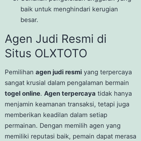
baik untuk menghindari kerugian
besar.
Agen Judi Resmi di
Situs OLXTOTO
Pemilihan
agen judi resmi
yang terpercaya
sangat krusial dalam pengalaman bermain
togel online
.
Agen terpercaya
tidak hanya
menjamin keamanan transaksi, tetapi juga
memberikan keadilan dalam setiap
permainan. Dengan memilih agen yang
memiliki reputasi baik, pemain dapat merasa