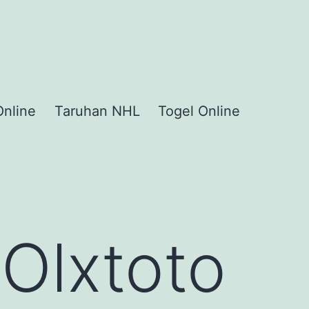
Online
Taruhan NHL
Togel Online
 Olxtoto