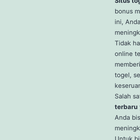
Situs to
bonus me
ini, And
meningk
Tidak ha
online t
memberi
togel, s
keseruan
Salah sa
terbaru
Anda bi
meningk
Untuk b