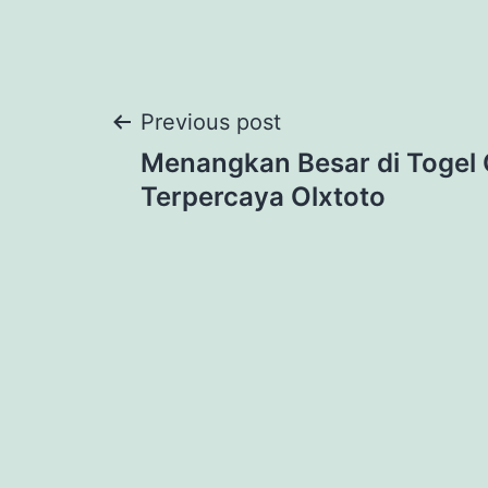
Post
Previous post
Menangkan Besar di Togel 
navigation
Terpercaya Olxtoto