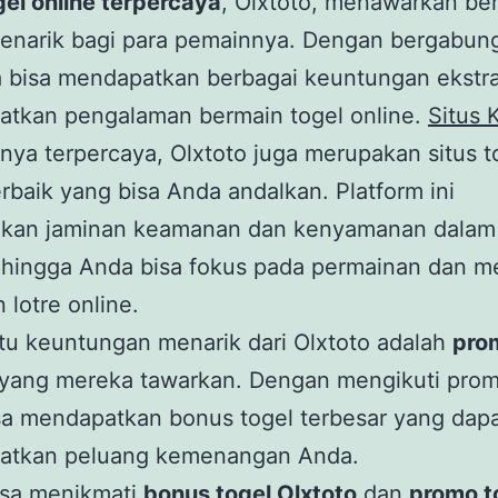
gel online terpercaya
, Olxtoto, menawarkan be
narik bagi para pemainnya. Dengan bergabung 
a bisa mendapatkan berbagai keuntungan ekstr
atkan pengalaman bermain togel online.
Situs
nya terpercaya, Olxtoto juga merupakan situs t
erbaik yang bisa Anda andalkan. Platform ini
kan jaminan keamanan dan kenyamanan dalam
ehingga Anda bisa fokus pada permainan dan m
 lotre online.
tu keuntungan menarik dari Olxtoto adalah
pro
yang mereka tawarkan. Dengan mengikuti promo
sa mendapatkan bonus togel terbesar yang dap
atkan peluang kemenangan Anda.
isa menikmati
bonus togel Olxtoto
dan
promo t