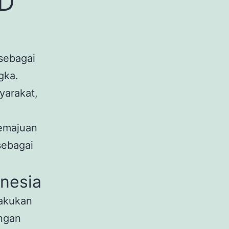
4D
sebagai
gka.
yarakat,
emajuan
ebagai
onesia
lakukan
engan