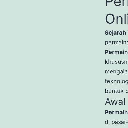
Per
Onl
Sejarah 
permain
Permain
khususny
mengala
teknolo
bentuk d
Awal 
Permain
di pasar