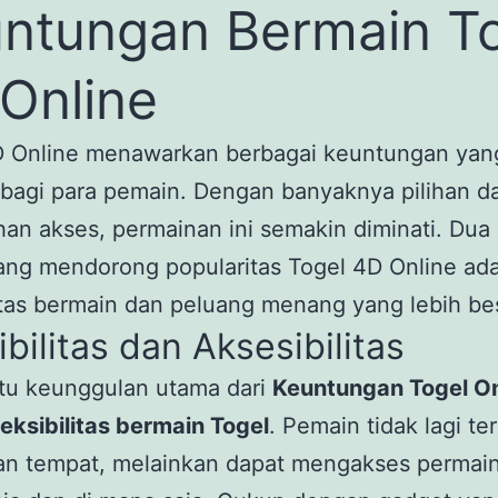
ntungan Bermain T
Online
D Online menawarkan berbagai keuntungan yan
bagi para pemain. Dengan banyaknya pilihan d
n akses, permainan ini semakin diminati. Dua
ang mendorong popularitas Togel 4D Online ad
litas bermain dan peluang menang yang lebih be
ibilitas dan Aksesibilitas
atu keunggulan utama dari
Keuntungan Togel On
leksibilitas bermain Togel
. Pemain tidak lagi ter
an tempat, melainkan dapat mengakses permai