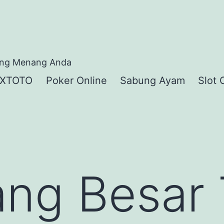
ang Menang Anda
XTOTO
Poker Online
Sabung Ayam
Slot 
ng Besar 