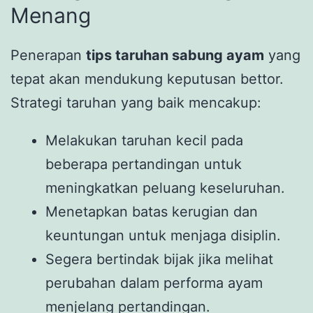
Menang
Penerapan
tips taruhan sabung ayam
yang
tepat akan mendukung keputusan bettor.
Strategi taruhan yang baik mencakup:
Melakukan taruhan kecil pada
beberapa pertandingan untuk
meningkatkan peluang keseluruhan.
Menetapkan batas kerugian dan
keuntungan untuk menjaga disiplin.
Segera bertindak bijak jika melihat
perubahan dalam performa ayam
menjelang pertandingan.