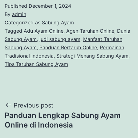
Published
December 1, 2024
By
admin
Categorized as
Sabung Ayam
Tagged
Adu Ayam Online
,
Agen Taruhan Online
,
Dunia
Sabung Ayam
,
judi sabung ayam
,
Manfaat Taruhan
Sabung Ayam
,
Panduan Bertaruh Online
,
Permainan
Tradisional Indonesia
,
Strategi Menang Sabung Ayam
,
Tips Taruhan Sabung Ayam
Post
Previous post
Panduan Lengkap Sabung Ayam
navigation
Online di Indonesia