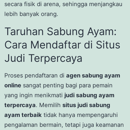
secara fisik di arena, sehingga menjangkau
lebih banyak orang.
Taruhan Sabung Ayam:
Cara Mendaftar di Situs
Judi Terpercaya
Proses pendaftaran di
agen sabung ayam
online
sangat penting bagi para pemain
yang ingin menikmati
judi sabung ayam
terpercaya
. Memilih
situs judi sabung
ayam terbaik
tidak hanya mempengaruhi
pengalaman bermain, tetapi juga keamanan