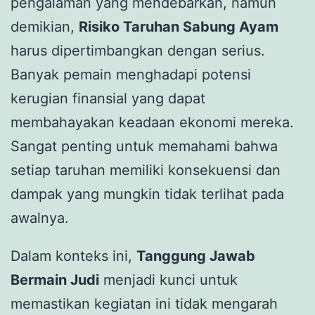
pengalaman yang mendebarkan, namun
demikian,
Risiko Taruhan Sabung Ayam
harus dipertimbangkan dengan serius.
Banyak pemain menghadapi potensi
kerugian finansial yang dapat
membahayakan keadaan ekonomi mereka.
Sangat penting untuk memahami bahwa
setiap taruhan memiliki konsekuensi dan
dampak yang mungkin tidak terlihat pada
awalnya.
Dalam konteks ini,
Tanggung Jawab
Bermain Judi
menjadi kunci untuk
memastikan kegiatan ini tidak mengarah