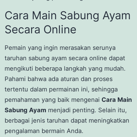
Cara Main Sabung Ayam
Secara Online
Pemain yang ingin merasakan serunya
taruhan sabung ayam secara online dapat
mengikuti beberapa langkah yang mudah.
Pahami bahwa ada aturan dan proses
tertentu dalam permainan ini, sehingga
pemahaman yang baik mengenai
Cara Main
Sabung Ayam
menjadi penting. Selain itu,
berbagai jenis taruhan dapat meningkatkan
pengalaman bermain Anda.