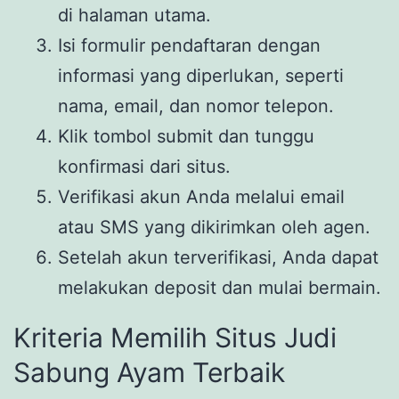
di halaman utama.
Isi formulir pendaftaran dengan
informasi yang diperlukan, seperti
nama, email, dan nomor telepon.
Klik tombol submit dan tunggu
konfirmasi dari situs.
Verifikasi akun Anda melalui email
atau SMS yang dikirimkan oleh agen.
Setelah akun terverifikasi, Anda dapat
melakukan deposit dan mulai bermain.
Kriteria Memilih Situs Judi
Sabung Ayam Terbaik