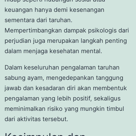
keuangan hanya demi kesenangan
sementara dari taruhan.
Mempertimbangkan dampak psikologis dari
perjudian juga merupakan langkah penting
dalam menjaga kesehatan mental.
Dalam keseluruhan pengalaman taruhan
sabung ayam, mengedepankan tanggung
jawab dan kesadaran diri akan membentuk
pengalaman yang lebih positif, sekaligus
meminimalkan risiko yang mungkin timbul
dari aktivitas tersebut.