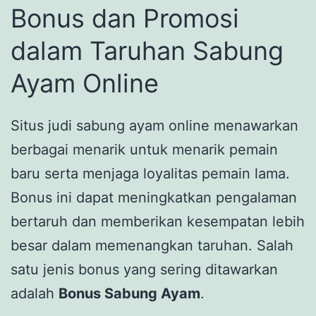
Bonus dan Promosi
dalam Taruhan Sabung
Ayam Online
Situs judi sabung ayam online menawarkan
berbagai menarik untuk menarik pemain
baru serta menjaga loyalitas pemain lama.
Bonus ini dapat meningkatkan pengalaman
bertaruh dan memberikan kesempatan lebih
besar dalam memenangkan taruhan. Salah
satu jenis bonus yang sering ditawarkan
adalah
Bonus Sabung Ayam
.