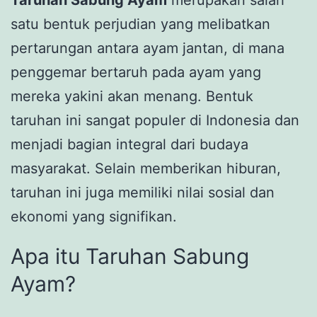
Taruhan Sabung Ayam
merupakan salah
satu bentuk perjudian yang melibatkan
pertarungan antara ayam jantan, di mana
penggemar bertaruh pada ayam yang
mereka yakini akan menang. Bentuk
taruhan ini sangat populer di Indonesia dan
menjadi bagian integral dari budaya
masyarakat. Selain memberikan hiburan,
taruhan ini juga memiliki nilai sosial dan
ekonomi yang signifikan.
Apa itu Taruhan Sabung
Ayam?