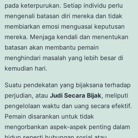
pada keterpurukan. Setiap individu perlu
mengenali batasan diri mereka dan tidak
membiarkan emosi menguasai keputusan
mereka. Menjaga kendali dan menentukan
batasan akan membantu pemain
menghindari masalah yang lebih besar di
kemudian hari.
Suatu pendekatan yang bijaksana terhadap
perjudian, atau
Judi Secara Bijak
, meliputi
pengelolaan waktu dan uang secara efektif.
Pemain disarankan untuk tidak
mengorbankan aspek-aspek penting dalam
hidup seperti hubungan sosial atau