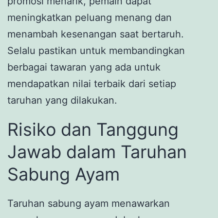
promosi menarik, pemain dapat
meningkatkan peluang menang dan
menambah kesenangan saat bertaruh.
Selalu pastikan untuk membandingkan
berbagai tawaran yang ada untuk
mendapatkan nilai terbaik dari setiap
taruhan yang dilakukan.
Risiko dan Tanggung
Jawab dalam Taruhan
Sabung Ayam
Taruhan sabung ayam menawarkan