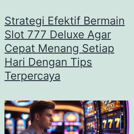
s
l
J
u
Strategi Efektif Bermain
u
x
d
Slot 777 Deluxe Agar
e
i
O
Cepat Menang Setiap
S
n
Hari Dengan Tips
l
l
o
Terpercaya
i
t
n
7
e
7
D
7
e
D
n
e
g