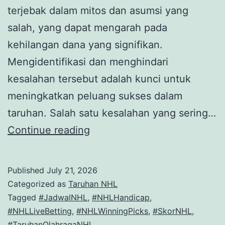
n
terjebak dalam mitos dan asumsi yang
B
salah, yang dapat mengarah pada
o
kehilangan dana yang signifikan.
n
Mengidentifikasi dan menghindari
u
kesalahan tersebut adalah kunci untuk
s
meningkatkan peluang sukses dalam
T
taruhan. Salah satu kesalahan yang sering…
e
K
Continue reading
r
e
b
s
Published
July 21, 2026
a
a
Categorized as
Taruhan NHL
i
l
Tagged
#JadwalNHL
,
#NHLHandicap
,
k
#NHLLiveBetting
,
#NHLWinningPicks
,
#SkorNHL
,
a
u
#TaruhanOlahragaNHL