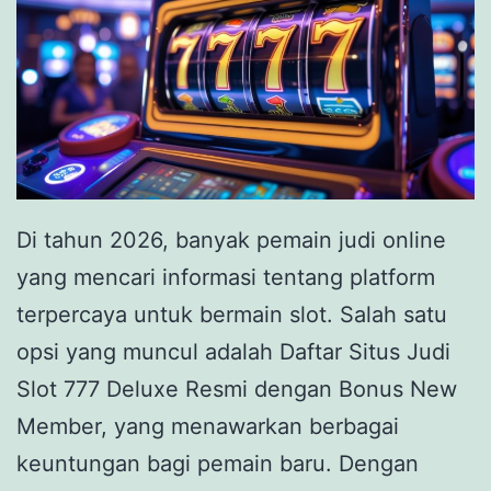
e
a
m
r
e
a
n
E
a
f
n
e
Di tahun 2026, banyak pemain judi online
g
k
yang mencari informasi tentang platform
a
t
terpercaya untuk bermain slot. Salah satu
n
i
opsi yang muncul adalah Daftar Situs Judi
P
f
Slot 777 Deluxe Resmi dengan Bonus New
a
Member, yang menawarkan berbagai
d
keuntungan bagi pemain baru. Dengan
a