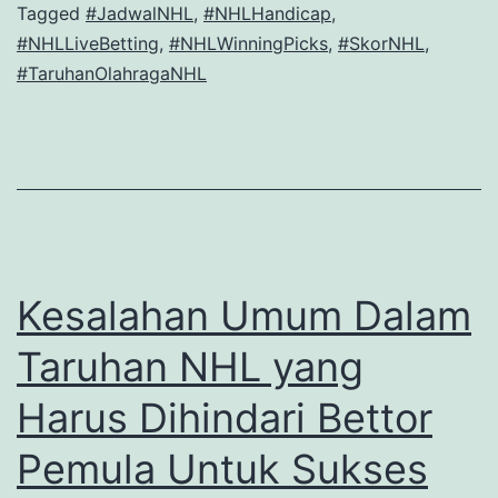
s
Tagged
#JadwalNHL
,
#NHLHandicap
,
a
u
#NHLLiveBetting
,
#NHLWinningPicks
,
#SkorNHL
,
T
t
n
#TaruhanOlahragaNHL
a
k
g
r
a
g
u
n
u
h
J
l
a
a
a
n
c
n
Kesalahan Umum Dalam
N
k
H
Taruhan NHL yang
p
L
o
Harus Dihindari Bettor
T
t
Pemula Untuk Sukses
e
T