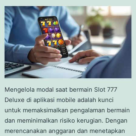
Mengelola modal saat bermain Slot 777
Deluxe di aplikasi mobile adalah kunci
untuk memaksimalkan pengalaman bermain
dan meminimalkan risiko kerugian. Dengan
merencanakan anggaran dan menetapkan