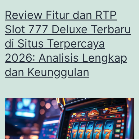
k
b
Review Fitur dan RTP
t
e
i
Slot 777 Deluxe Terbaru
r
f
2
di Situs Terpercaya
B
0
2026: Analisis Lengkap
e
2
r
dan Keunggulan
6
m
Y
a
a
i
n
n
g
S
P
l
e