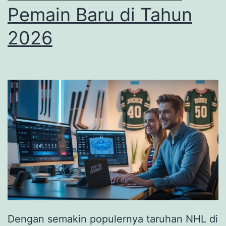
y
Pemain Baru di Tahun
o
a
t
2026
2
7
0
7
2
7
6
D
:
e
A
l
n
u
a
x
l
e
i
:
s
Dengan semakin populernya taruhan NHL di
S