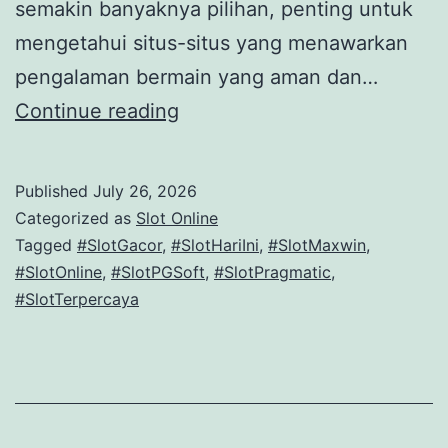
semakin banyaknya pilihan, penting untuk
G
mengetahui situs-situs yang menawarkan
a
pengalaman bermain yang aman dan…
m
D
Continue reading
e
a
S
f
l
Published
July 26, 2026
t
o
Categorized as
Slot Online
a
Tagged
#SlotGacor
,
#SlotHariIni
,
#SlotMaxwin
,
t
#SlotOnline
,
#SlotPGSoft
,
#SlotPragmatic
,
r
7
#SlotTerpercaya
S
7
i
7
t
D
u
e