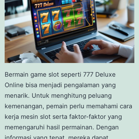
t
B
e
r
m
a
i
Bermain game slot seperti 777 Deluxe
n
Online bisa menjadi pengalaman yang
S
menarik. Untuk menghitung peluang
l
kemenangan, pemain perlu memahami cara
o
kerja mesin slot serta faktor-faktor yang
t
memengaruhi hasil permainan. Dengan
7
informasi yang tepat, mereka dapat
7