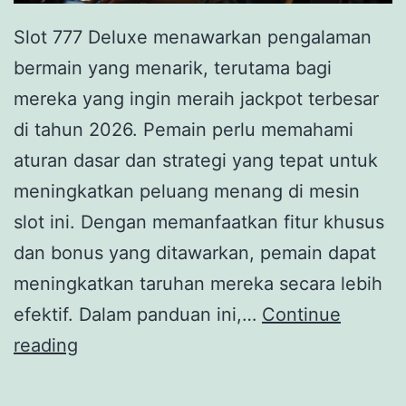
l
a
Slot 777 Deluxe menawarkan pengalaman
u
n
bermain yang menarik, terutama bagi
x
T
mereka yang ingin meraih jackpot terbesar
e
i
di tahun 2026. Pemain perlu memahami
T
p
aturan dasar dan strategi yang tepat untuk
e
s
meningkatkan peluang menang di mesin
r
T
slot ini. Dengan memanfaatkan fitur khusus
b
e
dan bonus yang ditawarkan, pemain dapat
a
r
meningkatkan taruhan mereka secara lebih
r
p
efektif. Dalam panduan ini,…
Continue
u
e
P
reading
d
r
a
i
c