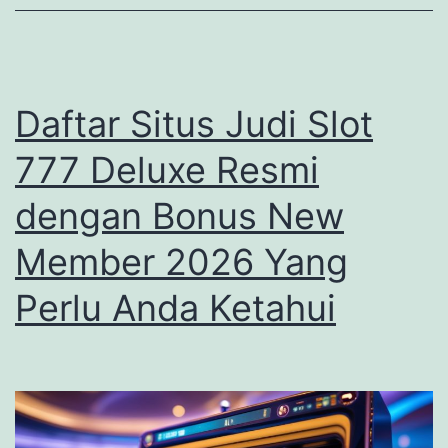
i
k
t
a
u
s
Daftar Situs Judi Slot
n
i
g
777 Deluxe Resmi
M
P
o
dengan Bonus New
e
b
Member 2026 Yang
l
i
u
Perlu Anda Ketahui
l
a
e
n
S
g
e
K
c