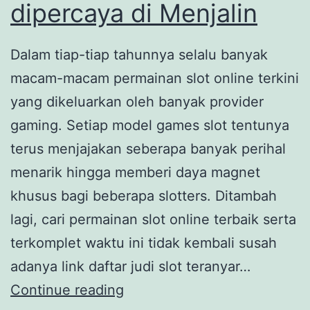
p
dipercaya di Menjalin
d
e
i
r
S
Dalam tiap-tiap tahunnya selalu banyak
c
l
macam-macam permainan slot online terkini
a
o
yang dikeluarkan oleh banyak provider
y
t
gaming. Setiap model games slot tentunya
a
T
terus menjajakan seberapa banyak perihal
d
e
menarik hingga memberi daya magnet
i
r
khusus bagi beberapa slotters. Ditambah
N
a
lagi, cari permainan slot online terbaik serta
g
k
terkomplet waktu ini tidak kembali susah
a
h
adanya link daftar judi slot teranyar…
w
i
L
Continue reading