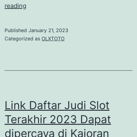
b
i
L
reading
a
2
i
t
0
n
Published
January 21, 2023
u
2
k
Categorized as
OLXTOTO
3
D
P
a
a
f
l
t
i
a
n
r
Link Daftar Judi Slot
g
J
Terakhir 2023 Dapat
d
u
i
dipercaya di Kajoran
d