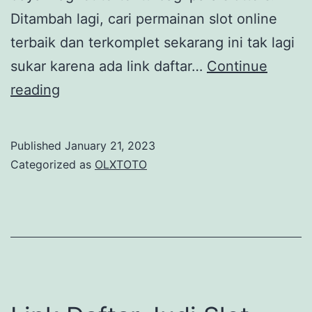
d
a
Ditambah lagi, cari permainan slot online
i
k
terbaik dan terkomplet sekarang ini tak lagi
C
h
sukar karena ada link daftar…
Continue
e
i
L
reading
m
r
i
p
2
n
Published
January 21, 2023
a
0
k
Categorized as
OLXTOTO
k
2
D
a
3
a
P
B
f
u
i
t
t
s
a
i
a
r