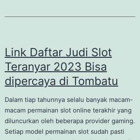
a
f
t
a
r
Link Daftar Judi Slot
J
Teranyar 2023 Bisa
u
dipercaya di Tombatu
d
i
S
Dalam tiap tahunnya selalu banyak macam-
l
macam permainan slot online terakhir yang
o
diluncurkan oleh beberapa provider gaming.
t
Setiap model permainan slot sudah pasti