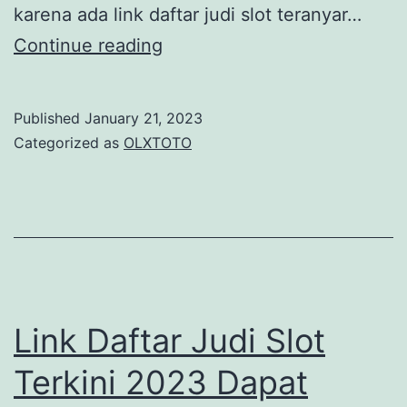
m
h
karena ada link daftar judi slot teranyar…
a
i
L
Continue reading
n
r
i
g
2
n
Published
January 21, 2023
k
0
k
Categorized as
OLXTOTO
a
2
D
t
3
a
B
f
i
t
s
a
a
r
Link Daftar Judi Slot
d
J
Terkini 2023 Dapat
i
u