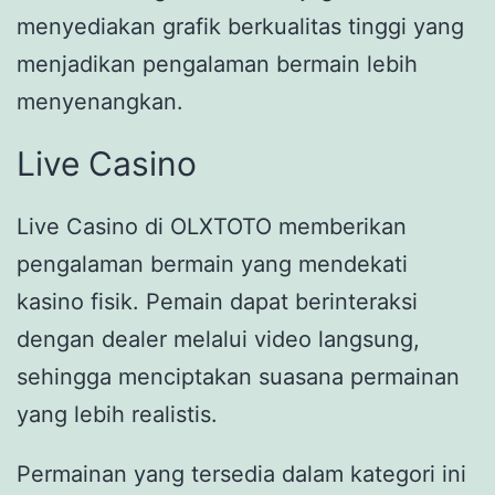
menyediakan grafik berkualitas tinggi yang
menjadikan pengalaman bermain lebih
menyenangkan.
Live Casino
Live Casino di OLXTOTO memberikan
pengalaman bermain yang mendekati
kasino fisik. Pemain dapat berinteraksi
dengan dealer melalui video langsung,
sehingga menciptakan suasana permainan
yang lebih realistis.
Permainan yang tersedia dalam kategori ini