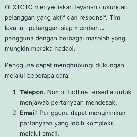
OLXTOTO menyediakan layanan dukungan
pelanggan yang aktif dan responsif. Tim
layanan pelanggan siap membantu
pengguna dengan berbagai masalah yang
mungkin mereka hadapi.
Pengguna dapat menghubungi dukungan
melalui beberapa cara:
Telepon
: Nomor hotline tersedia untuk
menjawab pertanyaan mendesak.
Email
: Pengguna dapat mengirimkan
pertanyaan yang lebih kompleks
melalui email.