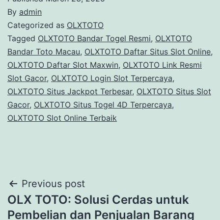
By
admin
Categorized as
OLXTOTO
Tagged
OLXTOTO Bandar Togel Resmi
,
OLXTOTO
Bandar Toto Macau
,
OLXTOTO Daftar Situs Slot Online
,
OLXTOTO Daftar Slot Maxwin
,
OLXTOTO Link Resmi
Slot Gacor
,
OLXTOTO Login Slot Terpercaya
,
OLXTOTO Situs Jackpot Terbesar
,
OLXTOTO Situs Slot
Gacor
,
OLXTOTO Situs Togel 4D Terpercaya
,
OLXTOTO Slot Online Terbaik
Post
Previous post
OLX TOTO: Solusi Cerdas untuk
navigation
Pembelian dan Penjualan Barang