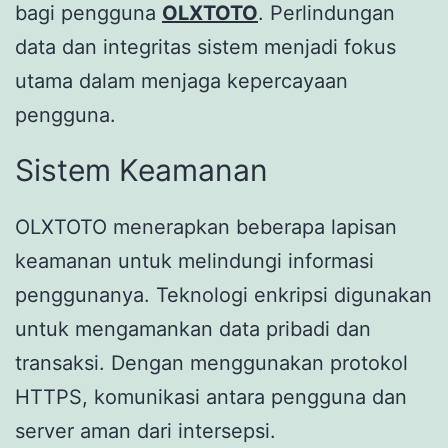
bagi pengguna
OLXTOTO
. Perlindungan
data dan integritas sistem menjadi fokus
utama dalam menjaga kepercayaan
pengguna.
Sistem Keamanan
OLXTOTO menerapkan beberapa lapisan
keamanan untuk melindungi informasi
penggunanya. Teknologi enkripsi digunakan
untuk mengamankan data pribadi dan
transaksi. Dengan menggunakan protokol
HTTPS, komunikasi antara pengguna dan
server aman dari intersepsi.