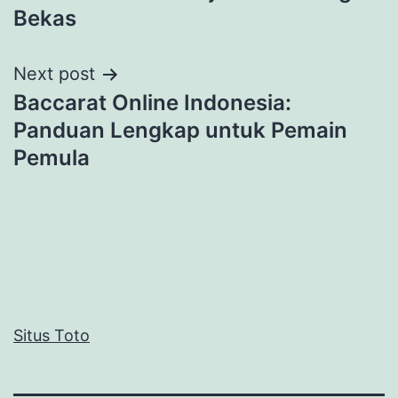
Bekas
Next post
Baccarat Online Indonesia:
Panduan Lengkap untuk Pemain
Pemula
Situs Toto