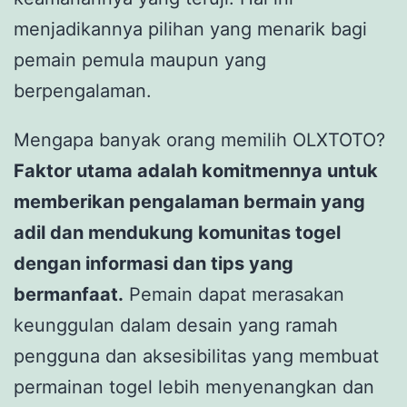
menjadikannya pilihan yang menarik bagi
pemain pemula maupun yang
berpengalaman.
Mengapa banyak orang memilih OLXTOTO?
Faktor utama adalah komitmennya untuk
memberikan pengalaman bermain yang
adil dan mendukung komunitas togel
dengan informasi dan tips yang
bermanfaat.
Pemain dapat merasakan
keunggulan dalam desain yang ramah
pengguna dan aksesibilitas yang membuat
permainan togel lebih menyenangkan dan