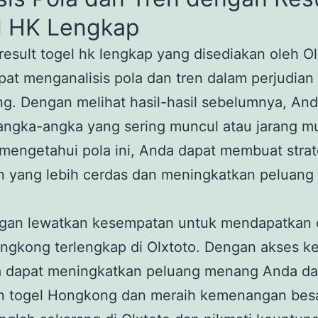
l HK Lengkap
esult togel hk lengkap yang disediakan oleh Ol
at menganalisis pola dan tren dalam perjudian 
g. Dengan melihat hasil-hasil sebelumnya, And
angka-angka yang sering muncul atau jarang m
engetahui pola ini, Anda dapat membuat strat
an yang lebih cerdas dan meningkatkan peluan
angan lewatkan kesempatan untuk mendapatkan 
ngkong terlengkap di Olxtoto. Dengan akses ke
da dapat meningkatkan peluang menang Anda d
an togel Hongkong dan meraih kemenangan besa