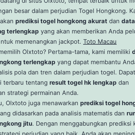
datang di situs Olxtoto, tempat terbaik untuk m
gan besar dalam perjudian Togel Hongkong. K
iakan
prediksi togel hongkong akurat
dan
data
g terlengkap
yang akan memberikan Anda pel
 untuk memenangkan jackpot.
Toto Macau
memilih Olxtoto? Pertama-tama, kami memiliki
ongkong terlengkap
yang dapat membantu And
isis pola dan tren dalam perjudian togel. Dapa
i terbaru tentang
result togel hk lengkap
dan
an strategi permainan Anda.
tu, Olxtoto juga menawarkan
prediksi togel ho
ang didasarkan pada analisis matematis dan
ru
ngkong jitu
. Dengan menggabungkan prediksi 
trategi perjudian yang baik, Anda akan menin