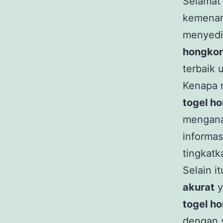
Selamat 
kemenan
menyed
hongkon
terbaik
Kenapa 
togel h
menganal
informas
tingkatk
Selain i
akurat
y
togel ho
dengan s