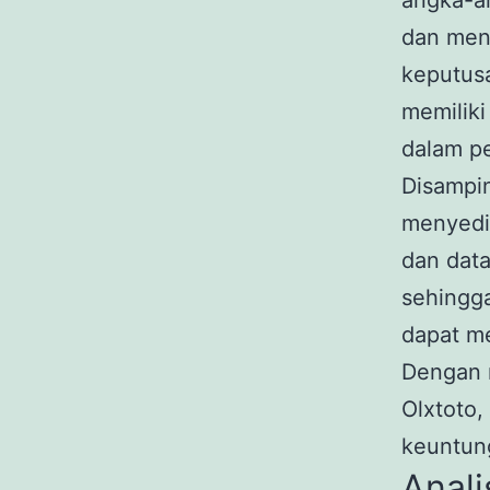
angka-a
dan men
keputus
memiliki
dalam p
Disampin
menyedia
dan data
sehingga
dapat me
Dengan m
Olxtoto
keuntung
Anali