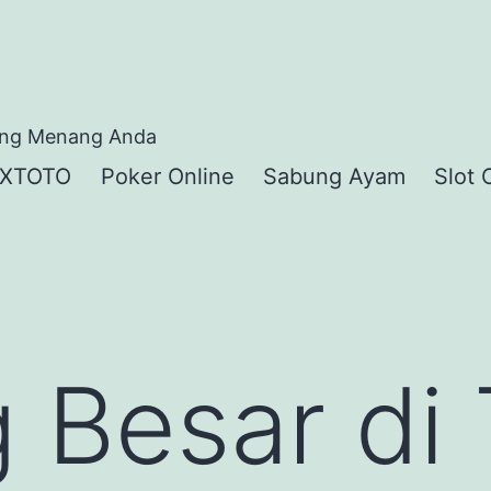
ang Menang Anda
XTOTO
Poker Online
Sabung Ayam
Slot 
Besar di 