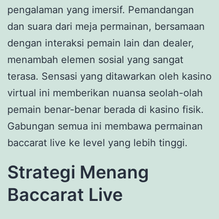
pengalaman yang imersif. Pemandangan
dan suara dari meja permainan, bersamaan
dengan interaksi pemain lain dan dealer,
menambah elemen sosial yang sangat
terasa. Sensasi yang ditawarkan oleh kasino
virtual ini memberikan nuansa seolah-olah
pemain benar-benar berada di kasino fisik.
Gabungan semua ini membawa permainan
baccarat live ke level yang lebih tinggi.
Strategi Menang
Baccarat Live