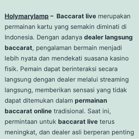
Holymarylamp
– Baccarat live
merupakan
permainan kartu yang semakin diminati di
Indonesia. Dengan adanya
dealer langsung
baccarat
, pengalaman bermain menjadi
lebih nyata dan mendekati suasana kasino
fisik. Pemain dapat berinteraksi secara
langsung dengan dealer melalui streaming
langsung, memberikan sensasi yang tidak
dapat ditemukan dalam
permainan
baccarat online
tradisional. Saat ini,
permintaan untuk
baccarat live
terus
meningkat, dan dealer asli berperan penting