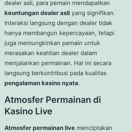
dealer asli, para pemain mendapatkan
keuntungan dealer asli
yang signifikan.
Interaksi langsung dengan dealer tidak
hanya membangun kepercayaan, tetapi
juga memungkinkan pemain untuk
merasakan keahlian dealer dalam
menjalankan permainan. Hal ini secara
langsung berkontribusi pada kualitas
pengalaman kasino nyata
.
Atmosfer Permainan di
Kasino Live
Atmosfer permainan live
menciptakan