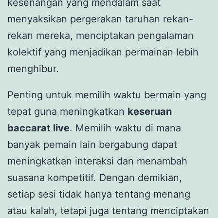
kesenangan yang mendalam saat
menyaksikan pergerakan taruhan rekan-
rekan mereka, menciptakan pengalaman
kolektif yang menjadikan permainan lebih
menghibur.
Penting untuk memilih waktu bermain yang
tepat guna meningkatkan
keseruan
baccarat live
. Memilih waktu di mana
banyak pemain lain bergabung dapat
meningkatkan interaksi dan menambah
suasana kompetitif. Dengan demikian,
setiap sesi tidak hanya tentang menang
atau kalah, tetapi juga tentang menciptakan