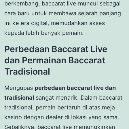
berkembang, baccarat live muncul sebagai
cara baru untuk membawa sejarah panjang
ini ke era digital, memudahkan akses
kepada lebih banyak pemain.
Perbedaan Baccarat Live
dan Permainan Baccarat
Tradisional
Mengupas
perbedaan baccarat live dan
tradisional
sangat menarik. Dalam baccarat
tradisional, pemain bertaruh di atas meja
kasino dengan dealer di lokasi yang sama.
Sebaliknya, baccarat live memungkinkan