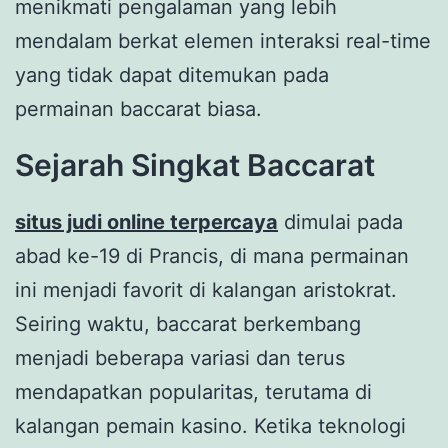
menikmati pengalaman yang lebih
mendalam berkat elemen interaksi real-time
yang tidak dapat ditemukan pada
permainan baccarat biasa.
Sejarah Singkat Baccarat
situs judi online terpercaya
dimulai pada
abad ke-19 di Prancis, di mana permainan
ini menjadi favorit di kalangan aristokrat.
Seiring waktu, baccarat berkembang
menjadi beberapa variasi dan terus
mendapatkan popularitas, terutama di
kalangan pemain kasino. Ketika teknologi