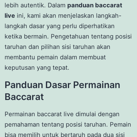
lebih autentik. Dalam
panduan baccarat
live
ini, kami akan menjelaskan langkah-
langkah dasar yang perlu diperhatikan
ketika bermain. Pengetahuan tentang posisi
taruhan dan pilihan sisi taruhan akan
membantu pemain dalam membuat
keputusan yang tepat.
Panduan Dasar Permainan
Baccarat
Permainan baccarat live dimulai dengan
pemahaman tentang posisi taruhan. Pemain
bisa memilih untuk bertaruh pada dua sisi