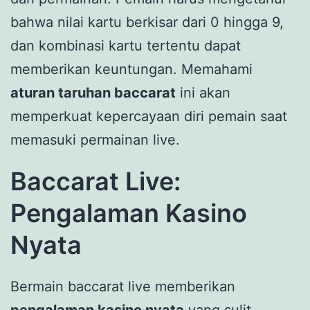
bahwa nilai kartu berkisar dari 0 hingga 9,
dan kombinasi kartu tertentu dapat
memberikan keuntungan. Memahami
aturan taruhan baccarat
ini akan
memperkuat kepercayaan diri pemain saat
memasuki permainan live.
Baccarat Live:
Pengalaman Kasino
Nyata
Bermain baccarat live memberikan
pengalaman kasino nyata
yang sulit