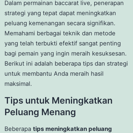
Dalam permainan baccarat live, penerapan
strategi yang tepat dapat meningkatkan
peluang kemenangan secara signifikan.
Memahami berbagai teknik dan metode
yang telah terbukti efektif sangat penting
bagi pemain yang ingin meraih kesuksesan.
Berikut ini adalah beberapa tips dan strategi
untuk membantu Anda meraih hasil
maksimal.
Tips untuk Meningkatkan
Peluang Menang
Beberapa
tips meningkatkan peluang