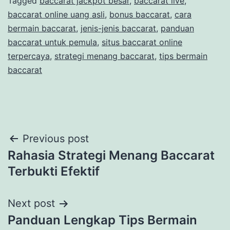
Tagged
baccarat jackpot besar
,
baccarat live
,
baccarat online uang asli
,
bonus baccarat
,
cara
bermain baccarat
,
jenis-jenis baccarat
,
panduan
baccarat untuk pemula
,
situs baccarat online
terpercaya
,
strategi menang baccarat
,
tips bermain
baccarat
Post
Previous post
Rahasia Strategi Menang Baccarat
navigation
Terbukti Efektif
Next post
Panduan Lengkap Tips Bermain