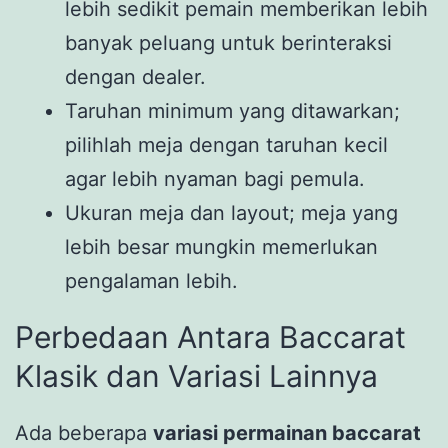
lebih sedikit pemain memberikan lebih
banyak peluang untuk berinteraksi
dengan dealer.
Taruhan minimum yang ditawarkan;
pilihlah meja dengan taruhan kecil
agar lebih nyaman bagi pemula.
Ukuran meja dan layout; meja yang
lebih besar mungkin memerlukan
pengalaman lebih.
Perbedaan Antara Baccarat
Klasik dan Variasi Lainnya
Ada beberapa
variasi permainan baccarat