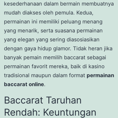
kesederhanaan dalam bermain membuatnya
mudah diakses oleh pemula. Kedua,
permainan ini memiliki peluang menang
yang menarik, serta suasana permainan
yang elegan yang sering diasosiasikan
dengan gaya hidup glamor. Tidak heran jika
banyak pemain memilih baccarat sebagai
permainan favorit mereka, baik di kasino
tradisional maupun dalam format
permainan
baccarat online
.
Baccarat Taruhan
Rendah: Keuntungan