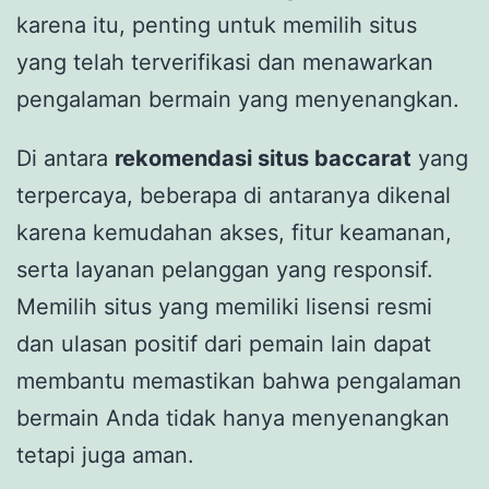
karena itu, penting untuk memilih situs
yang telah terverifikasi dan menawarkan
pengalaman bermain yang menyenangkan.
Di antara
rekomendasi situs baccarat
yang
terpercaya, beberapa di antaranya dikenal
karena kemudahan akses, fitur keamanan,
serta layanan pelanggan yang responsif.
Memilih situs yang memiliki lisensi resmi
dan ulasan positif dari pemain lain dapat
membantu memastikan bahwa pengalaman
bermain Anda tidak hanya menyenangkan
tetapi juga aman.