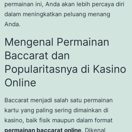
permainan ini, Anda akan lebih percaya diri
dalam meningkatkan peluang menang
Anda.
Mengenal Permainan
Baccarat dan
Popularitasnya di Kasino
Online
Baccarat menjadi salah satu permainan
kartu yang paling sering dimainkan di
kasino, baik fisik maupun dalam format
permainan baccarat online
. Dikenal