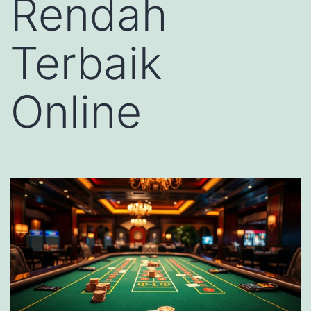
Rendah
Terbaik
Online