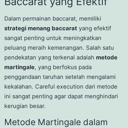
Baccarat yang Efektif
Dalam permainan baccarat, memiliki
strategi menang baccarat
yang efektif
sangat penting untuk meningkatkan
peluang meraih kemenangan. Salah satu
pendekatan yang terkenal adalah
metode
martingale
, yang berfokus pada
penggandaan taruhan setelah mengalami
kekalahan. Careful execution dari metode
ini sangat penting agar dapat menghindari
kerugian besar.
Metode Martingale dalam