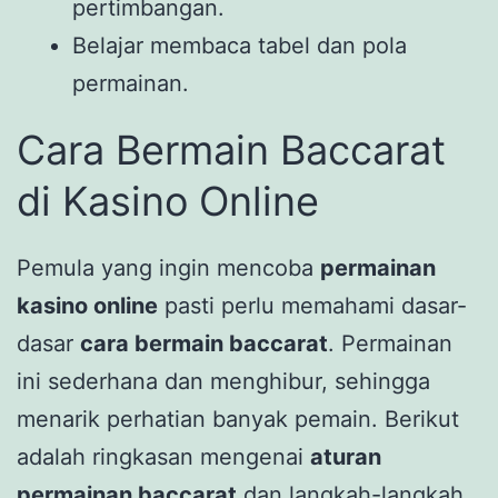
pertimbangan.
Belajar membaca tabel dan pola
permainan.
Cara Bermain Baccarat
di Kasino Online
Pemula yang ingin mencoba
permainan
kasino online
pasti perlu memahami dasar-
dasar
cara bermain baccarat
. Permainan
ini sederhana dan menghibur, sehingga
menarik perhatian banyak pemain. Berikut
adalah ringkasan mengenai
aturan
permainan baccarat
dan langkah-langkah