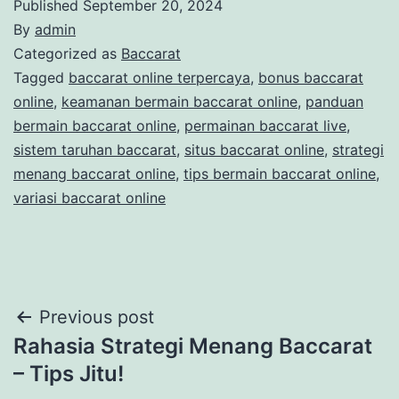
Published
September 20, 2024
By
admin
Categorized as
Baccarat
Tagged
baccarat online terpercaya
,
bonus baccarat
online
,
keamanan bermain baccarat online
,
panduan
bermain baccarat online
,
permainan baccarat live
,
sistem taruhan baccarat
,
situs baccarat online
,
strategi
menang baccarat online
,
tips bermain baccarat online
,
variasi baccarat online
Post
Previous post
Rahasia Strategi Menang Baccarat
navigation
– Tips Jitu!