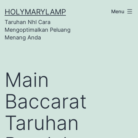
Skip
HOLYMARYLAMP
Menu
to
Taruhan Nhl Cara
content
Mengoptimalkan Peluang
Menang Anda
Main
Baccarat
Taruhan