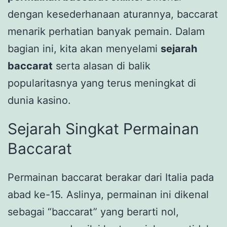
dengan kesederhanaan aturannya, baccarat
menarik perhatian banyak pemain. Dalam
bagian ini, kita akan menyelami
sejarah
baccarat
serta alasan di balik
popularitasnya yang terus meningkat di
dunia kasino.
Sejarah Singkat Permainan
Baccarat
Permainan baccarat berakar dari Italia pada
abad ke-15. Aslinya, permainan ini dikenal
sebagai “baccarat” yang berarti nol,