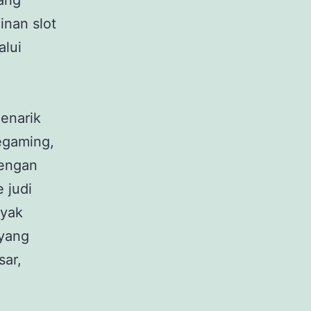
yang
nan slot
lui
menarik
egaming,
dengan
 judi
nyak
 yang
sar,