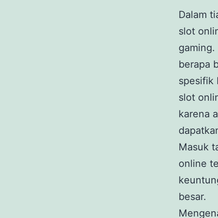
Dalam ti
slot onl
gaming. 
berapa 
spesifik
slot onl
karena a
dapatkan
Masuk t
online t
keuntun
besar.
Mengenal