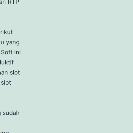
gan RTP
rikut
tu yang
Soft ini
uktif
an slot
slot
g sudah