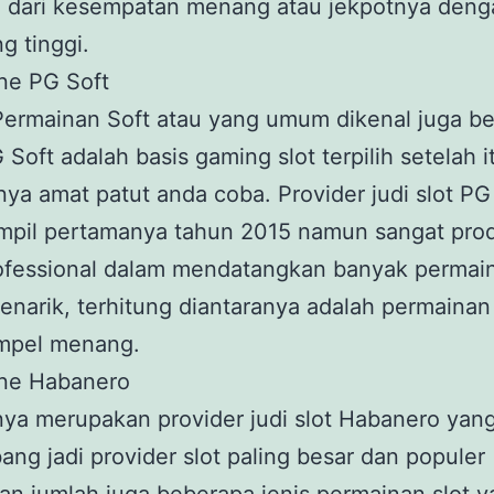
h dari kesempatan menang atau jekpotnya den
ng tinggi.
ine PG Soft
ermainan Soft atau yang umum dikenal juga be
Soft adalah basis gaming slot terpilih setelah i
ya amat patut anda coba. Provider judi slot PG 
mpil pertamanya tahun 2015 namun sangat prod
ofessional dalam mendatangkan banyak permain
enarik, terhitung diantaranya adalah permainan 
impel menang.
ine Habanero
ya merupakan provider judi slot Habanero yan
ng jadi provider slot paling besar dan populer