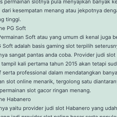
s permainan slotnya pula menyajikan banyak k
h dari kesempatan menang atau jekpotnya den
ng tinggi.
ine PG Soft
ermainan Soft atau yang umum di kenal juga be
Soft adalah basis gaming slot terpilih seterus
ya sangat pantas anda coba. Provider judi slot
r tampil kali pertama tahun 2015 akan tetapi su
f serta professional dalam mendatangkan bany
n slot online menarik, tergolong satu diantara
permainan slot gacor ringan menang.
ine Habanero
nya yaitu provider judi slot Habanero yang uda