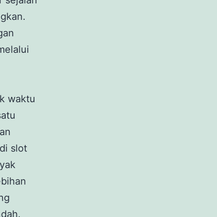
r sejalan
ngkan.
gan
melalui
ik waktu
satu
gan
i slot
nyak
ebihan
ng
ndah.