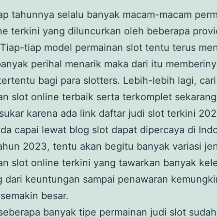
iap tahunnya selalu banyak macam-macam per
ine terkini yang diluncurkan oleh beberapa provi
Tiap-tiap model permainan slot tentu terus me
anyak perihal menarik maka dari itu memberin
ertentu bagi para slotters. Lebih-lebih lagi, cari
n slot online terbaik serta terkomplet sekarang 
sukar karena ada link daftar judi slot terkini 20
da capai lewat blog slot dapat dipercaya di Ind
hun 2023, tentu akan begitu banyak variasi jen
n slot online terkini yang tawarkan banyak kel
ng dari keuntungan sampai penawaran kemungk
semakin besar.
seberapa banyak tipe permainan judi slot sudah