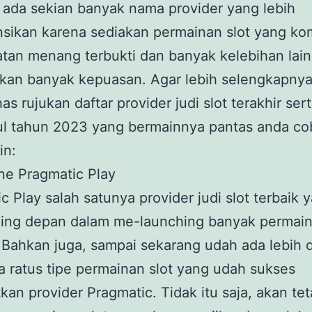
 ada sekian banyak nama provider yang lebih
nsikan karena sediakan permainan slot yang ko
tan menang terbukti dan banyak kelebihan lai
ikan banyak kepuasan. Agar lebih selengkapnya
as rujukan daftar provider judi slot terakhir ser
ul tahun 2023 yang bermainnya pantas anda co
in:
ine Pragmatic Play
c Play salah satunya provider judi slot terbaik 
ling depan dalam me-launching banyak permain
. Bahkan juga, sampai sekarang udah ada lebih 
 ratus tipe permainan slot yang udah sukses
tkan provider Pragmatic. Tidak itu saja, akan tet