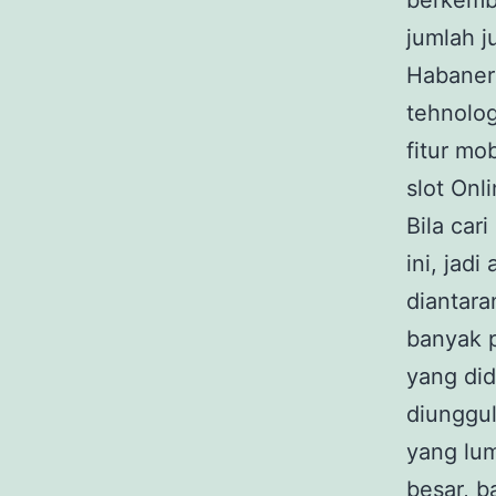
berkemba
jumlah 
Habaner
tehnolog
fitur mob
slot On
Bila car
ini, jad
diantara
banyak p
yang di
diunggu
yang lu
besar, b