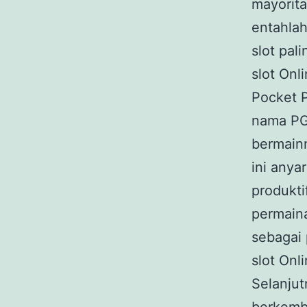
mayorita
entahla
slot pali
slot Onl
Pocket P
nama PG 
bermainn
ini anya
produkti
permaina
sebagai 
slot Onl
Selanjut