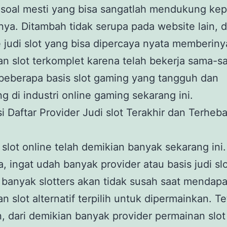
 soal mesti yang bisa sangatlah mendukung ke
ya. Ditambah tidak serupa pada website lain, 
 judi slot yang bisa dipercaya nyata memberiny
n slot terkomplet karena telah bekerja sama-
beberapa basis slot gaming yang tangguh dan
ng di industri online gaming sekarang ini.
i Daftar Provider Judi slot Terakhir dan Terheb
 slot online telah demikian banyak sekarang ini.
, ingat udah banyak provider atau basis judi sl
 banyak slotters akan tidak susah saat mendapa
n slot alternatif terpilih untuk dipermainkan. Te
, dari demikian banyak provider permainan slot 