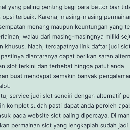
ihal yang paling penting bagi para bettor biar tid
 opsi terbaik. Karena, masing-masing permaina
kesempatan menang maupun keuntungan yang te
berlainan, walau dari masing-masingnya miliki se
n khusus. Nach, terdapatnya link daftar judi slot
 pastinya diantaranya dapat berikan saran altern
n slot terkini dan terhebat hingga patut anda
kan buat mendapat semakin banyak pengalama
slot.
itu, service judi slot sendiri dengan alternatif 
ih komplet sudah pasti dapat anda peroleh apab
uk pada website slot paling dipercaya. Di man
an permainan slot yang lengkaplah sudah jadi 