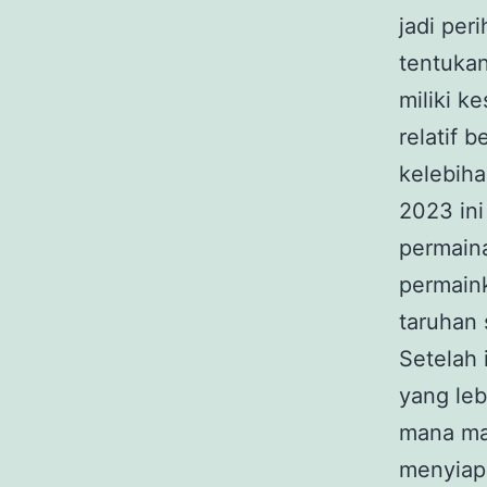
jadi per
tentukan
miliki 
relatif 
kelebiha
2023 ini
permaina
permain
taruhan 
Setelah 
yang leb
mana mas
menyiapk