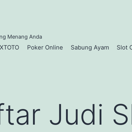
ang Menang Anda
XTOTO
Poker Online
Sabung Ayam
Slot 
tar Judi S