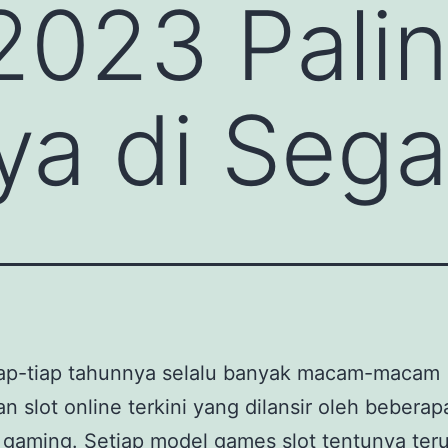
 2023 Pali
ya di Seg
iap-tiap tahunnya selalu banyak macam-macam
n slot online terkini yang dilansir oleh beberap
 gaming. Setiap model games slot tentunya ter