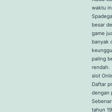
waktu in
Spadegam
besar de
game jud
banyak 
keunggu
paling b
rendah.
slot Onl
Daftar p
dengan p
Sebenarn
tahun 1