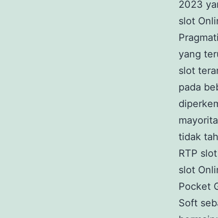
2023 ya
slot Onl
Pragmati
yang te
slot ter
pada be
diperkem
mayorita
tidak t
RTP slot 
slot Onl
Pocket 
Soft seb