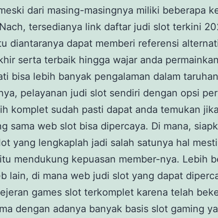
meski dari masing-masingnya miliki beberapa k
Nach, tersedianya link daftar judi slot terkini 20
tu diantaranya dapat memberi referensi alterna
akhir serta terbaik hingga wajar anda permainka
i bisa lebih banyak pengalaman dalam taruhan 
nya, pelayanan judi slot sendiri dengan opsi pe
ih komplet sudah pasti dapat anda temukan ji
g sama web slot bisa dipercaya. Di mana, siap
ot yang lengkaplah jadi salah satunya hal mest
gitu mendukung kepuasan member-nya. Lebih be
 lain, di mana web judi slot yang dapat diperca
jejeran games slot terkomplet karena telah beke
ma dengan adanya banyak basis slot gaming ya