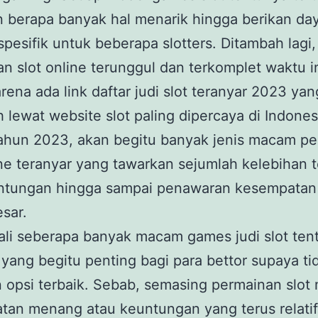
 berapa banyak hal menarik hingga berikan da
pesifik untuk beberapa slotters. Ditambah lagi, 
n slot online terunggul dan terkomplet waktu in
rena ada link daftar judi slot teranyar 2023 ya
h lewat website slot paling dipercaya di Indones
ahun 2023, akan begitu banyak jenis macam p
ine teranyar yang tawarkan sejumlah kelebihan 
untungan hingga sampai penawaran kesempata
sar.
li seberapa banyak macam games judi slot ten
l yang begitu penting bagi para bettor supaya ti
 opsi terbaik. Sebab, semasing permainan slot m
an menang atau keuntungan yang terus relatif