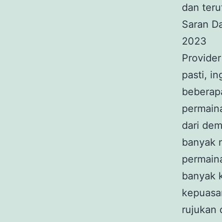
dan teru
Saran Da
2023
Provider
pasti, i
beberapa
permaina
dari dem
banyak n
permain
banyak 
kepuasan
rujukan 