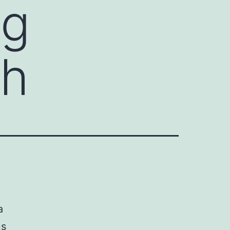
ng
ah
a
us