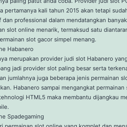
ya paling patut anda coba. Provider judi slot PG
a pertamanya kali tahun 2015 akan tetapi suda
if dan professional dalam mendatangkan banyak
n slot online menarik, termaksud satu diantara
ermainan slot gacor simpel menang.
ine Habanero
ya merupakan provider judi slot Habanero yan
ng jadi provider slot paling besar serta terken
n jumlahnya juga beberapa jenis permainan sl
gkan. Habanero sampai mengangkat permainan s
tehnologi HTML5 maka membantu dijangkau me
ile.
line Spadegaming
ri permainan slot online yang komplet dan mena