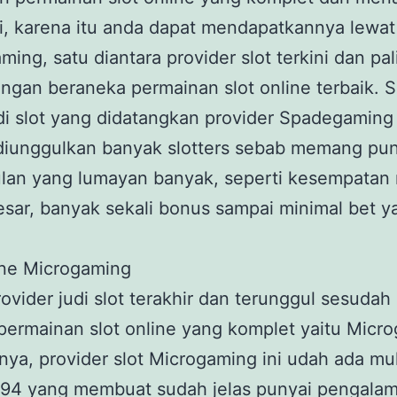
i, karena itu anda dapat mendapatkannya lewat
ing, satu diantara provider slot terkini dan pal
ngan beraneka permainan slot online terbaik. 
i slot yang didatangkan provider Spadegaming
diunggulkan banyak slotters sebab memang pun
lan yang lumayan banyak, seperti kesempatan
esar, banyak sekali bonus sampai minimal bet y
ine Microgaming
rovider judi slot terakhir dan terunggul sesudah 
ermainan slot online yang komplet yaitu Micr
ya, provider slot Microgaming ini udah ada mul
994 yang membuat sudah jelas punyai pengala