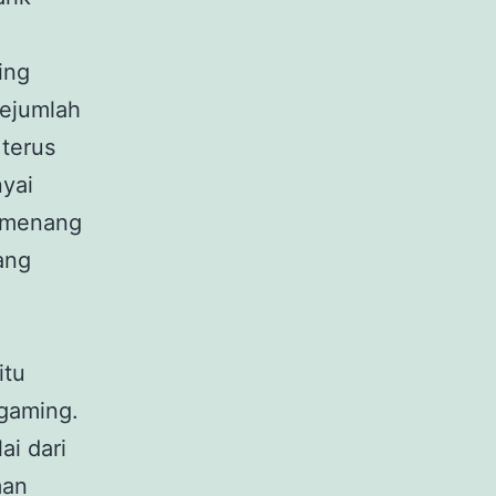
ing
Sejumlah
 terus
yai
 menang
ang
itu
ogaming.
ai dari
man