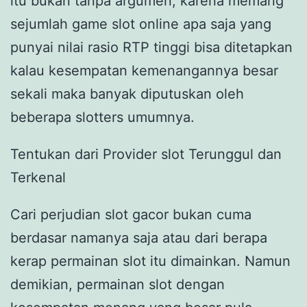
itu bukan tanpa argumen, karena memang
sejumlah game slot online apa saja yang
punyai nilai rasio RTP tinggi bisa ditetapkan
kalau kesempatan kemenangannya besar
sekali maka banyak diputuskan oleh
beberapa slotters umumnya.
Tentukan dari Provider slot Terunggul dan
Terkenal
Cari perjudian slot gacor bukan cuma
berdasar namanya saja atau dari berapa
kerap permainan slot itu dimainkan. Namun
demikian, permainan slot dengan