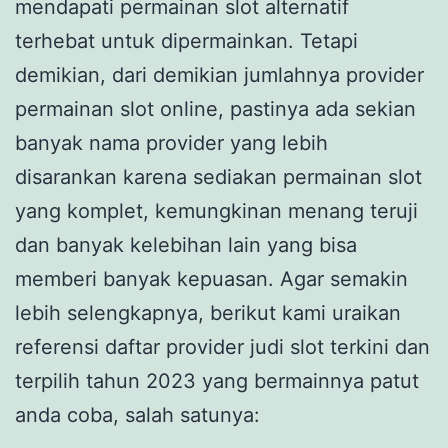
mendapati permainan slot alternatif
terhebat untuk dipermainkan. Tetapi
demikian, dari demikian jumlahnya provider
permainan slot online, pastinya ada sekian
banyak nama provider yang lebih
disarankan karena sediakan permainan slot
yang komplet, kemungkinan menang teruji
dan banyak kelebihan lain yang bisa
memberi banyak kepuasan. Agar semakin
lebih selengkapnya, berikut kami uraikan
referensi daftar provider judi slot terkini dan
terpilih tahun 2023 yang bermainnya patut
anda coba, salah satunya: