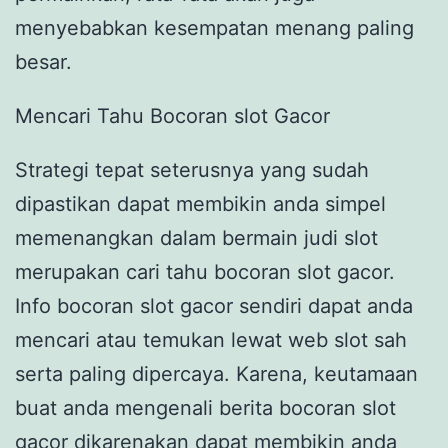
menyebabkan kesempatan menang paling
besar.
Mencari Tahu Bocoran slot Gacor
Strategi tepat seterusnya yang sudah
dipastikan dapat membikin anda simpel
memenangkan dalam bermain judi slot
merupakan cari tahu bocoran slot gacor.
Info bocoran slot gacor sendiri dapat anda
mencari atau temukan lewat web slot sah
serta paling dipercaya. Karena, keutamaan
buat anda mengenali berita bocoran slot
gacor dikarenakan dapat membikin anda