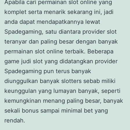
Apabila cari permainan slot online yang
komplet serta menarik sekarang ini, jadi
anda dapat mendapatkannya lewat
Spadegaming, satu diantara provider slot
teranyar dan paling besar dengan banyak
permainan slot online terbaik. Beberapa
game judi slot yang didatangkan provider
Spadegaming pun terus banyak
diunggulkan banyak slotters sebab miliki
keunggulan yang lumayan banyak, seperti
kemungkinan menang paling besar, banyak
sekali bonus sampai minimal bet yang
rendah.