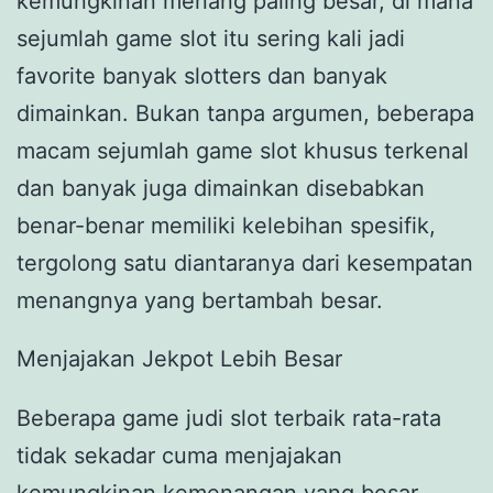
kemungkinan menang paling besar, di mana
sejumlah game slot itu sering kali jadi
favorite banyak slotters dan banyak
dimainkan. Bukan tanpa argumen, beberapa
macam sejumlah game slot khusus terkenal
dan banyak juga dimainkan disebabkan
benar-benar memiliki kelebihan spesifik,
tergolong satu diantaranya dari kesempatan
menangnya yang bertambah besar.
Menjajakan Jekpot Lebih Besar
Beberapa game judi slot terbaik rata-rata
tidak sekadar cuma menjajakan