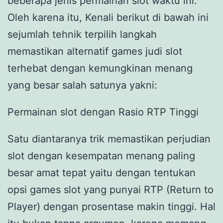
beberapa jenis permainan slot waktu ini.
Oleh karena itu, Kenali berikut di bawah ini
sejumlah tehnik terpilih langkah
memastikan alternatif games judi slot
terhebat dengan kemungkinan menang
yang besar salah satunya yakni:
Permainan slot dengan Rasio RTP Tinggi
Satu diantaranya trik memastikan perjudian
slot dengan kesempatan menang paling
besar amat tepat yaitu dengan tentukan
opsi games slot yang punyai RTP (Return to
Player) dengan prosentase makin tinggi. Hal