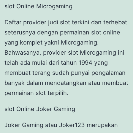
slot Online Microgaming
Daftar provider judi slot terkini dan terhebat
seterusnya dengan permainan slot online
yang komplet yakni Microgaming.
Bahwasanya, provider slot Microgaming ini
telah ada mulai dari tahun 1994 yang
membuat terang sudah punyai pengalaman
banyak dalam mendatangkan atau membuat
permainan slot terpilih.
slot Online Joker Gaming
Joker Gaming atau Joker123 merupakan