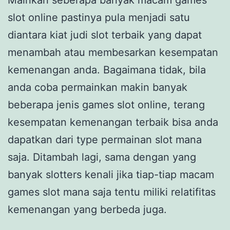
Mainkan seberapa banyak macam games
slot online pastinya pula menjadi satu
diantara kiat judi slot terbaik yang dapat
menambah atau membesarkan kesempatan
kemenangan anda. Bagaimana tidak, bila
anda coba permainkan makin banyak
beberapa jenis games slot online, terang
kesempatan kemenangan terbaik bisa anda
dapatkan dari type permainan slot mana
saja. Ditambah lagi, sama dengan yang
banyak slotters kenali jika tiap-tiap macam
games slot mana saja tentu miliki relatifitas
kemenangan yang berbeda juga.