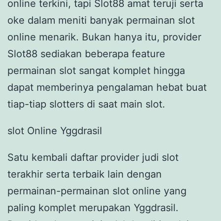
online terkini, tapi Slot88 amat teruji serta
oke dalam meniti banyak permainan slot
online menarik. Bukan hanya itu, provider
Slot88 sediakan beberapa feature
permainan slot sangat komplet hingga
dapat memberinya pengalaman hebat buat
tiap-tiap slotters di saat main slot.
slot Online Yggdrasil
Satu kembali daftar provider judi slot
terakhir serta terbaik lain dengan
permainan-permainan slot online yang
paling komplet merupakan Yggdrasil.