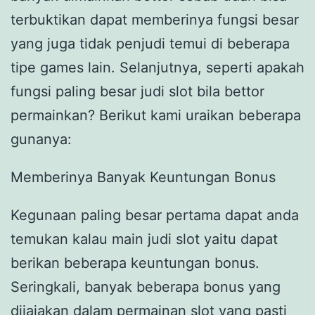
terbuktikan dapat memberinya fungsi besar
yang juga tidak penjudi temui di beberapa
tipe games lain. Selanjutnya, seperti apakah
fungsi paling besar judi slot bila bettor
permainkan? Berikut kami uraikan beberapa
gunanya:
Memberinya Banyak Keuntungan Bonus
Kegunaan paling besar pertama dapat anda
temukan kalau main judi slot yaitu dapat
berikan beberapa keuntungan bonus.
Seringkali, banyak beberapa bonus yang
dijajakan dalam permainan slot yang pasti