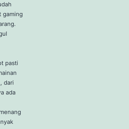
udah
t gaming
arang.
gul
t pasti
mainan
, dari
ya ada
 menang
anyak