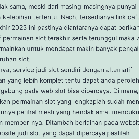
tidak sama, meski dari masing-masingnya punyai
 kelebihan tertentu. Nach, tersedianya link daft
akhir 2023 ini pastinya diantaranya dapat berika
if permainan slot terakhir serta terunggul maka 
rmainkan untuk mendapat makin banyak penga
ruhan slot.
nya, service judi slot sendiri dengan alternatif
n yang lebih komplet tentu dapat anda peroleh
gabung pada web slot bisa dipercaya. Di mana,
kan permainan slot yang lengkaplah sudah men
atunya perihal mesti yang hendak amat menduk
 member-nya. Ditambah berlainan pada website
site judi slot yang dapat dipercaya pastilah