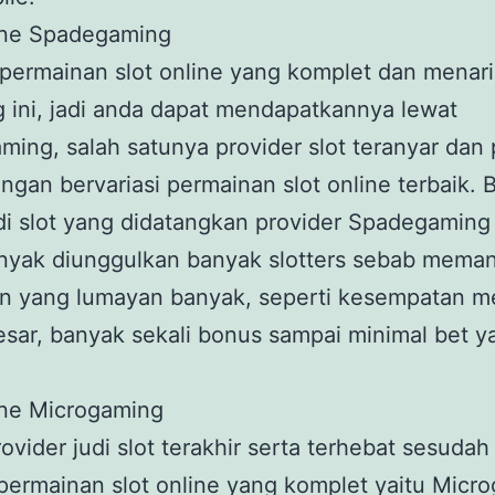
line Spadegaming
i permainan slot online yang komplet dan menar
 ini, jadi anda dapat mendapatkannya lewat
ing, salah satunya provider slot teranyar dan 
ngan bervariasi permainan slot online terbaik.
i slot yang didatangkan provider Spadegaming
nyak diunggulkan banyak slotters sebab memang
an yang lumayan banyak, seperti kesempatan 
esar, banyak sekali bonus sampai minimal bet y
ine Microgaming
rovider judi slot terakhir serta terhebat sesudah 
ermainan slot online yang komplet yaitu Micr