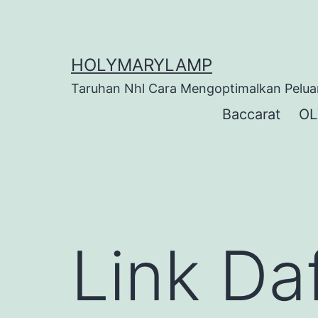
Skip
to
content
HOLYMARYLAMP
Taruhan Nhl Cara Mengoptimalkan Pelu
Baccarat
OL
Link Daf