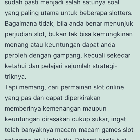
sudah pasti menjadi salah satunya soal
yang paling utama untuk beberapa slotters.
Bagaimana tidak, bila anda benar menunjuk
perjudian slot, bukan tak bisa kemungkinan
menang atau keuntungan dapat anda
peroleh dengan gampang, kecuali sekedar
ketahui dan pelajari sejumlah strategi-
triknya.
Tapi memang, cari permainan slot online
yang pas dan dapat diperkirakan
memberinya kemenangan maupun
keuntungan dirasakan cukup sukar, ingat
telah banyaknya macam-macam games slot