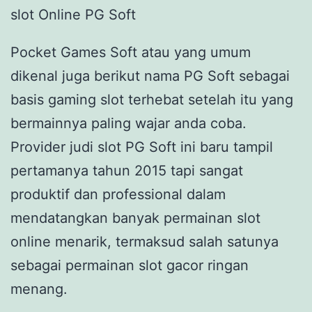
slot Online PG Soft
Pocket Games Soft atau yang umum
dikenal juga berikut nama PG Soft sebagai
basis gaming slot terhebat setelah itu yang
bermainnya paling wajar anda coba.
Provider judi slot PG Soft ini baru tampil
pertamanya tahun 2015 tapi sangat
produktif dan professional dalam
mendatangkan banyak permainan slot
online menarik, termaksud salah satunya
sebagai permainan slot gacor ringan
menang.