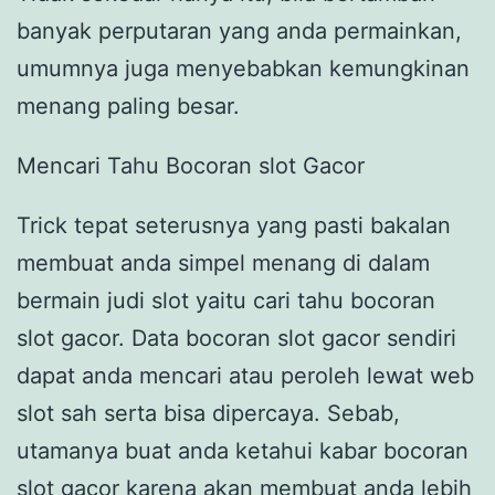
banyak perputaran yang anda permainkan,
umumnya juga menyebabkan kemungkinan
menang paling besar.
Mencari Tahu Bocoran slot Gacor
Trick tepat seterusnya yang pasti bakalan
membuat anda simpel menang di dalam
bermain judi slot yaitu cari tahu bocoran
slot gacor. Data bocoran slot gacor sendiri
dapat anda mencari atau peroleh lewat web
slot sah serta bisa dipercaya. Sebab,
utamanya buat anda ketahui kabar bocoran
slot gacor karena akan membuat anda lebih