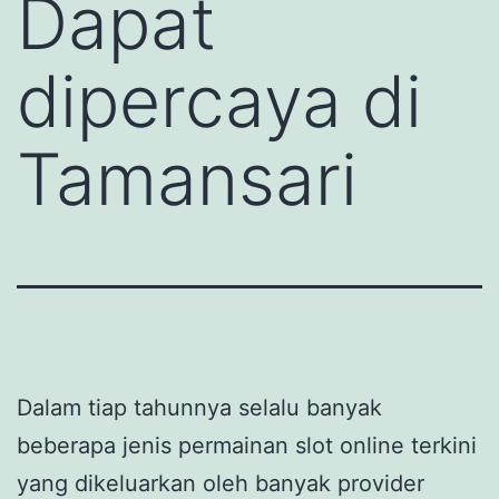
Dapat
dipercaya di
Tamansari
Dalam tiap tahunnya selalu banyak
beberapa jenis permainan slot online terkini
yang dikeluarkan oleh banyak provider