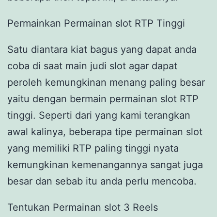
Permainkan Permainan slot RTP Tinggi
Satu diantara kiat bagus yang dapat anda
coba di saat main judi slot agar dapat
peroleh kemungkinan menang paling besar
yaitu dengan bermain permainan slot RTP
tinggi. Seperti dari yang kami terangkan
awal kalinya, beberapa tipe permainan slot
yang memiliki RTP paling tinggi nyata
kemungkinan kemenangannya sangat juga
besar dan sebab itu anda perlu mencoba.
Tentukan Permainan slot 3 Reels