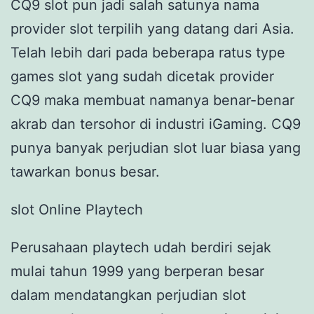
CQ9 slot pun jadi salah satunya nama
provider slot terpilih yang datang dari Asia.
Telah lebih dari pada beberapa ratus type
games slot yang sudah dicetak provider
CQ9 maka membuat namanya benar-benar
akrab dan tersohor di industri iGaming. CQ9
punya banyak perjudian slot luar biasa yang
tawarkan bonus besar.
slot Online Playtech
Perusahaan playtech udah berdiri sejak
mulai tahun 1999 yang berperan besar
dalam mendatangkan perjudian slot