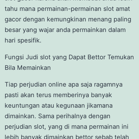
tahu mana permainan-permainan slot amat
gacor dengan kemungkinan menang paling
besar yang wajar anda permainkan dalam
hari spesifik.
Fungsi Judi slot yang Dapat Bettor Temukan
Bila Memainkan
Tiap perjudian online apa saja ragamnya
pasti akan terus memberinya banyak
keuntungan atau kegunaan jikamana
dimainkan. Sama perihalnya dengan
perjudian slot, yang di mana permainan ini
lebih banyak dimainkan bettor sebab telah