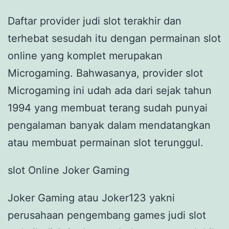
Daftar provider judi slot terakhir dan
terhebat sesudah itu dengan permainan slot
online yang komplet merupakan
Microgaming. Bahwasanya, provider slot
Microgaming ini udah ada dari sejak tahun
1994 yang membuat terang sudah punyai
pengalaman banyak dalam mendatangkan
atau membuat permainan slot terunggul.
slot Online Joker Gaming
Joker Gaming atau Joker123 yakni
perusahaan pengembang games judi slot