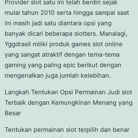
Provider slot satu ini telah berdiri sejak
mulai tahun 2010 serta hingga sampai saat
ini masih jadi satu diantara opsi yang
banyak dicari beberapa slotters. Manalagi,
Yggdrasil miliki produk games slot online
yang sangat atraktif dengan tema-tema
gaming yang paling epic berikut dengan
mengenalkan juga jumlah kelebihan.
Langkah Tentukan Opsi Permainan Judi slot
Terbaik dengan Kemungkinan Menang yang
Besar
Tentukan permainan slot terpilih dan benar