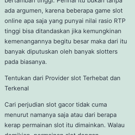
bertambah tinggi. Perihal itu bukan tanpa
ada argumen, karena beberapa game slot
online apa saja yang punyai nilai rasio RTP
tinggi bisa ditandaskan jika kemungkinan
kemenangannya begitu besar maka dari itu
banyak diputuskan oleh banyak slotters
pada biasanya.
Tentukan dari Provider slot Terhebat dan
Terkenal
Cari perjudian slot gacor tidak cuma
menurut namanya saja atau dari berapa
kerap permainan slot itu dimainkan. Walau