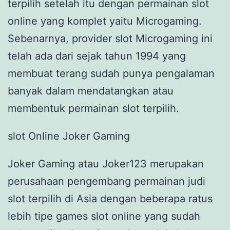
terpilih setelah itu dengan permainan slot
online yang komplet yaitu Microgaming.
Sebenarnya, provider slot Microgaming ini
telah ada dari sejak tahun 1994 yang
membuat terang sudah punya pengalaman
banyak dalam mendatangkan atau
membentuk permainan slot terpilih.
slot Online Joker Gaming
Joker Gaming atau Joker123 merupakan
perusahaan pengembang permainan judi
slot terpilih di Asia dengan beberapa ratus
lebih tipe games slot online yang sudah