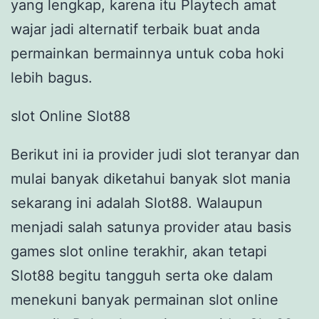
yang lengkap, karena itu Playtech amat
wajar jadi alternatif terbaik buat anda
permainkan bermainnya untuk coba hoki
lebih bagus.
slot Online Slot88
Berikut ini ia provider judi slot teranyar dan
mulai banyak diketahui banyak slot mania
sekarang ini adalah Slot88. Walaupun
menjadi salah satunya provider atau basis
games slot online terakhir, akan tetapi
Slot88 begitu tangguh serta oke dalam
menekuni banyak permainan slot online