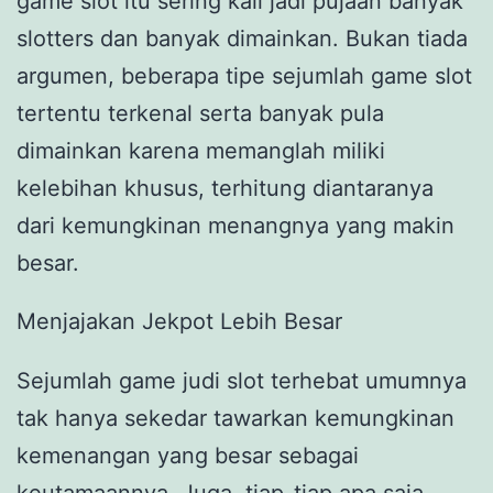
game slot itu sering kali jadi pujaan banyak
slotters dan banyak dimainkan. Bukan tiada
argumen, beberapa tipe sejumlah game slot
tertentu terkenal serta banyak pula
dimainkan karena memanglah miliki
kelebihan khusus, terhitung diantaranya
dari kemungkinan menangnya yang makin
besar.
Menjajakan Jekpot Lebih Besar
Sejumlah game judi slot terhebat umumnya
tak hanya sekedar tawarkan kemungkinan
kemenangan yang besar sebagai