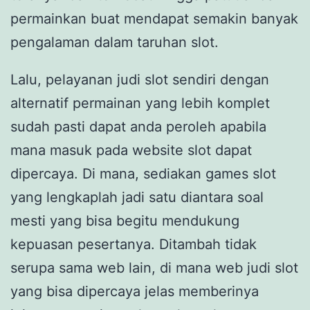
permainkan buat mendapat semakin banyak
pengalaman dalam taruhan slot.
Lalu, pelayanan judi slot sendiri dengan
alternatif permainan yang lebih komplet
sudah pasti dapat anda peroleh apabila
mana masuk pada website slot dapat
dipercaya. Di mana, sediakan games slot
yang lengkaplah jadi satu diantara soal
mesti yang bisa begitu mendukung
kepuasan pesertanya. Ditambah tidak
serupa sama web lain, di mana web judi slot
yang bisa dipercaya jelas memberinya