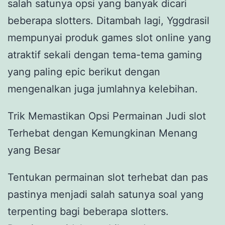
salah satunya opsi yang banyak dicari
beberapa slotters. Ditambah lagi, Yggdrasil
mempunyai produk games slot online yang
atraktif sekali dengan tema-tema gaming
yang paling epic berikut dengan
mengenalkan juga jumlahnya kelebihan.
Trik Memastikan Opsi Permainan Judi slot
Terhebat dengan Kemungkinan Menang
yang Besar
Tentukan permainan slot terhebat dan pas
pastinya menjadi salah satunya soal yang
terpenting bagi beberapa slotters.