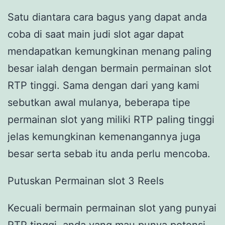
Satu diantara cara bagus yang dapat anda
coba di saat main judi slot agar dapat
mendapatkan kemungkinan menang paling
besar ialah dengan bermain permainan slot
RTP tinggi. Sama dengan dari yang kami
sebutkan awal mulanya, beberapa tipe
permainan slot yang miliki RTP paling tinggi
jelas kemungkinan kemenangannya juga
besar serta sebab itu anda perlu mencoba.
Putuskan Permainan slot 3 Reels
Kecuali bermain permainan slot yang punyai