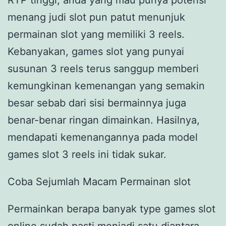
RTP tinggi, anda yang mau punya potensi
menang judi slot pun patut menunjuk
permainan slot yang memiliki 3 reels.
Kebanyakan, games slot yang punyai
susunan 3 reels terus sanggup memberi
kemungkinan kemenangan yang semakin
besar sebab dari sisi bermainnya juga
benar-benar ringan dimainkan. Hasilnya,
mendapati kemenangannya pada model
games slot 3 reels ini tidak sukar.
Coba Sejumlah Macam Permainan slot
Permainkan berapa banyak type games slot