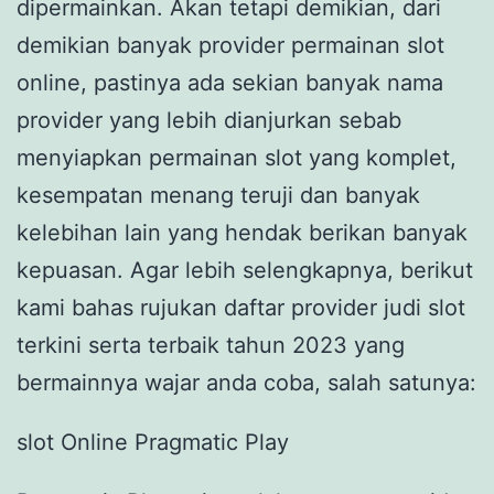
dipermainkan. Akan tetapi demikian, dari
demikian banyak provider permainan slot
online, pastinya ada sekian banyak nama
provider yang lebih dianjurkan sebab
menyiapkan permainan slot yang komplet,
kesempatan menang teruji dan banyak
kelebihan lain yang hendak berikan banyak
kepuasan. Agar lebih selengkapnya, berikut
kami bahas rujukan daftar provider judi slot
terkini serta terbaik tahun 2023 yang
bermainnya wajar anda coba, salah satunya:
slot Online Pragmatic Play