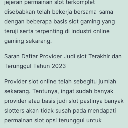
jejeran permainan slot terkomplet
disebabkan telah bekerja bersama-sama
dengan beberapa basis slot gaming yang
teruji serta terpenting di industri online
gaming sekarang.
Saran Daftar Provider Judi slot Terakhir dan
Terunggul Tahun 2023
Provider slot online telah sebegitu jumlah
sekarang. Tentunya, ingat sudah banyak
provider atau basis judi slot pastinya banyak
slotters akan tidak susah pada mendapati
permainan slot opsi terunggul untuk