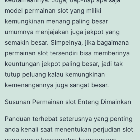
keutamaannya. Juga, tiap-tiap apa saja
model permainan slot yang miliki
kemungkinan menang paling besar
umumnya menjajakan juga jekpot yang
semakin besar. Simpelnya, jika bagaimana
permainan slot tersendiri bisa memberinya
keuntungan jekpot paling besar, jadi tak
tutup peluang kalau kemungkinan
kemenangannya juga sangat besar.
Susunan Permainan slot Enteng Dimainkan
Panduan terhebat seterusnya yang penting
anda kenali saat menentukan perjudian slot