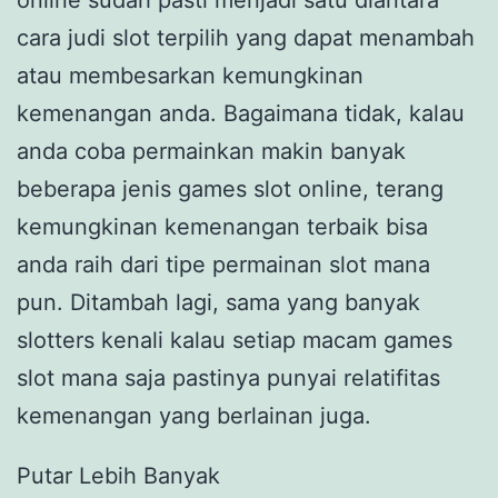
online sudah pasti menjadi satu diantara
cara judi slot terpilih yang dapat menambah
atau membesarkan kemungkinan
kemenangan anda. Bagaimana tidak, kalau
anda coba permainkan makin banyak
beberapa jenis games slot online, terang
kemungkinan kemenangan terbaik bisa
anda raih dari tipe permainan slot mana
pun. Ditambah lagi, sama yang banyak
slotters kenali kalau setiap macam games
slot mana saja pastinya punyai relatifitas
kemenangan yang berlainan juga.
Putar Lebih Banyak