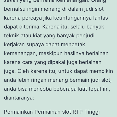
sekali yang bernama kemenangan. Orang
bernafsu ingin menang di dalam judi slot
karena percaya jika keuntungannya lantas
dapat diterima. Karena itu, selalu banyak
teknik atau kiat yang banyak penjudi
kerjakan supaya dapat mencetak
kemenangan, meskipun hasilnya berlainan
karena cara yang dipakai juga berlainan
juga. Oleh karena itu, untuk dapat membikin
anda lebih ringan menang bermain judi slot,
anda bisa mencoba beberapa kiat tepat ini,
diantaranya:
Permainkan Permainan slot RTP Tinggi