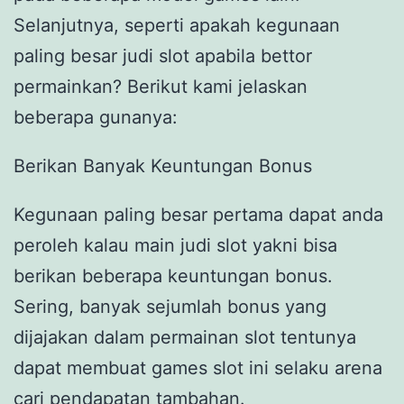
Selanjutnya, seperti apakah kegunaan
paling besar judi slot apabila bettor
permainkan? Berikut kami jelaskan
beberapa gunanya:
Berikan Banyak Keuntungan Bonus
Kegunaan paling besar pertama dapat anda
peroleh kalau main judi slot yakni bisa
berikan beberapa keuntungan bonus.
Sering, banyak sejumlah bonus yang
dijajakan dalam permainan slot tentunya
dapat membuat games slot ini selaku arena
cari pendapatan tambahan.