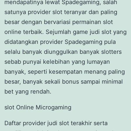
mendapatinya lewat Spadegaming, salah
satunya provider slot teranyar dan paling
besar dengan bervariasi permainan slot
online terbaik. Sejumlah game judi slot yang
didatangkan provider Spadegaming pula
selalu banyak diunggulkan banyak slotters
sebab punyai kelebihan yang lumayan
banyak, seperti kesempatan menang paling
besar, banyak sekali bonus sampai minimal
bet yang rendah.
slot Online Microgaming
Daftar provider judi slot terakhir serta