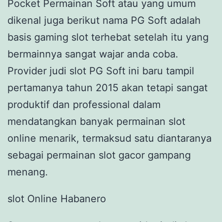
Pocket Permainan Soft atau yang umum
dikenal juga berikut nama PG Soft adalah
basis gaming slot terhebat setelah itu yang
bermainnya sangat wajar anda coba.
Provider judi slot PG Soft ini baru tampil
pertamanya tahun 2015 akan tetapi sangat
produktif dan professional dalam
mendatangkan banyak permainan slot
online menarik, termaksud satu diantaranya
sebagai permainan slot gacor gampang
menang.
slot Online Habanero