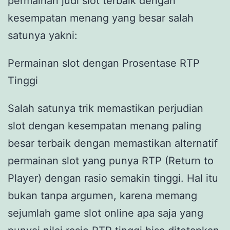
permainan judi slot terbaik dengan
kesempatan menang yang besar salah
satunya yakni:
Permainan slot dengan Prosentase RTP
Tinggi
Salah satunya trik memastikan perjudian
slot dengan kesempatan menang paling
besar terbaik dengan memastikan alternatif
permainan slot yang punya RTP (Return to
Player) dengan rasio semakin tinggi. Hal itu
bukan tanpa argumen, karena memang
sejumlah game slot online apa saja yang