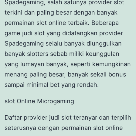
Spadegaming, salah satunya provider slot
terkini dan paling besar dengan banyak
permainan slot online terbaik. Beberapa
game judi slot yang didatangkan provider
Spadegaming selalu banyak diunggulkan
banyak slotters sebab miliki keunggulan
yang lumayan banyak, seperti kemungkinan
menang paling besar, banyak sekali bonus
sampai minimal bet yang rendah.
slot Online Microgaming
Daftar provider judi slot teranyar dan terpilih
seterusnya dengan permainan slot online