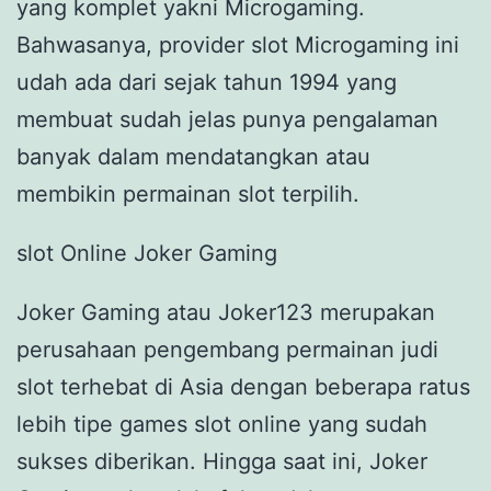
yang komplet yakni Microgaming.
Bahwasanya, provider slot Microgaming ini
udah ada dari sejak tahun 1994 yang
membuat sudah jelas punya pengalaman
banyak dalam mendatangkan atau
membikin permainan slot terpilih.
slot Online Joker Gaming
Joker Gaming atau Joker123 merupakan
perusahaan pengembang permainan judi
slot terhebat di Asia dengan beberapa ratus
lebih tipe games slot online yang sudah
sukses diberikan. Hingga saat ini, Joker