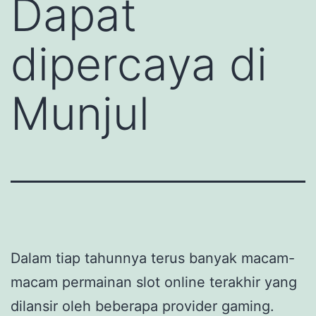
Dapat
dipercaya di
Munjul
Dalam tiap tahunnya terus banyak macam-
macam permainan slot online terakhir yang
dilansir oleh beberapa provider gaming.