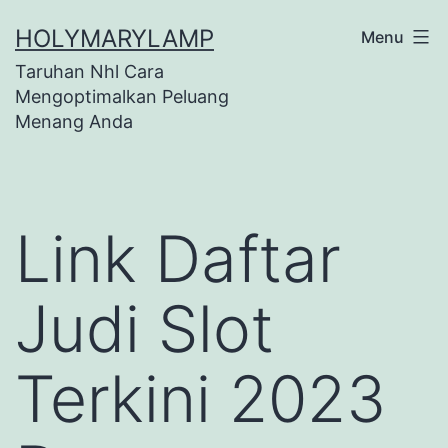
Skip
HOLYMARYLAMP
Menu
to
Taruhan Nhl Cara
content
Mengoptimalkan Peluang
Menang Anda
Link Daftar
Judi Slot
Terkini 2023