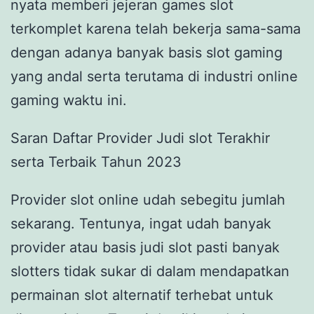
nyata memberi jejeran games slot
terkomplet karena telah bekerja sama-sama
dengan adanya banyak basis slot gaming
yang andal serta terutama di industri online
gaming waktu ini.
Saran Daftar Provider Judi slot Terakhir
serta Terbaik Tahun 2023
Provider slot online udah sebegitu jumlah
sekarang. Tentunya, ingat udah banyak
provider atau basis judi slot pasti banyak
slotters tidak sukar di dalam mendapatkan
permainan slot alternatif terhebat untuk