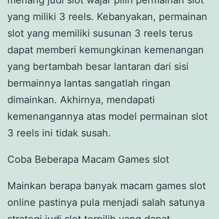
menang judi slot wajar pilih permainan slot
yang miliki 3 reels. Kebanyakan, permainan
slot yang memiliki susunan 3 reels terus
dapat memberi kemungkinan kemenangan
yang bertambah besar lantaran dari sisi
bermainnya lantas sangatlah ringan
dimainkan. Akhirnya, mendapati
kemenangannya atas model permainan slot
3 reels ini tidak susah.
Coba Beberapa Macam Games slot
Mainkan berapa banyak macam games slot
online pastinya pula menjadi salah satunya