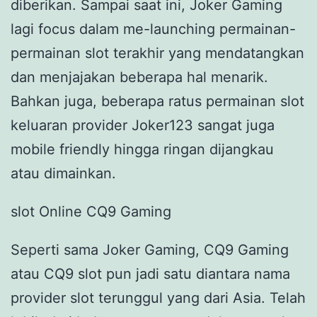
diberikan. Sampai saat ini, Joker Gaming
lagi focus dalam me-launching permainan-
permainan slot terakhir yang mendatangkan
dan menjajakan beberapa hal menarik.
Bahkan juga, beberapa ratus permainan slot
keluaran provider Joker123 sangat juga
mobile friendly hingga ringan dijangkau
atau dimainkan.
slot Online CQ9 Gaming
Seperti sama Joker Gaming, CQ9 Gaming
atau CQ9 slot pun jadi satu diantara nama
provider slot terunggul yang dari Asia. Telah