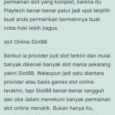
permainan slot yang komplet, karena itu
Playtech benar-benar patut jadi opsi terpilih
buat anda permainkan bermainnya buat
coba hoki lebih bagus.
slot Online Slot88
Berikut ia provider judi slot terkini dan mulai
banyak dikenali banyak slot mania sekarang
yakni Slot88. Walaupun jadi satu diantara
provider atau basis games slot online
terakhir, tapi Slot88 benar-benar tangguh
dan oke dalam menekuni banyak permainan
slot online menarik. Bukan hanya itu,