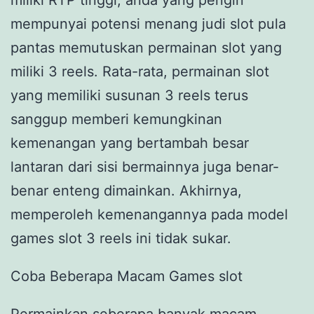
miliki RTP tinggi, anda yang pengin
mempunyai potensi menang judi slot pula
pantas memutuskan permainan slot yang
miliki 3 reels. Rata-rata, permainan slot
yang memiliki susunan 3 reels terus
sanggup memberi kemungkinan
kemenangan yang bertambah besar
lantaran dari sisi bermainnya juga benar-
benar enteng dimainkan. Akhirnya,
memperoleh kemenangannya pada model
games slot 3 reels ini tidak sukar.
Coba Beberapa Macam Games slot