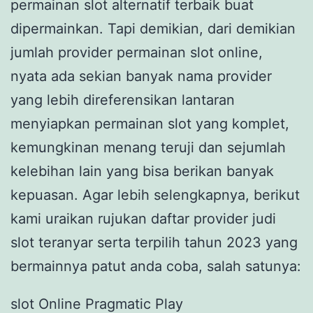
permainan slot alternatif terbaik buat
dipermainkan. Tapi demikian, dari demikian
jumlah provider permainan slot online,
nyata ada sekian banyak nama provider
yang lebih direferensikan lantaran
menyiapkan permainan slot yang komplet,
kemungkinan menang teruji dan sejumlah
kelebihan lain yang bisa berikan banyak
kepuasan. Agar lebih selengkapnya, berikut
kami uraikan rujukan daftar provider judi
slot teranyar serta terpilih tahun 2023 yang
bermainnya patut anda coba, salah satunya:
slot Online Pragmatic Play