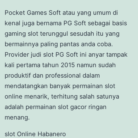
Pocket Games Soft atau yang umum di
kenal juga bernama PG Soft sebagai basis
gaming slot terunggul sesudah itu yang
bermainnya paling pantas anda coba.
Provider judi slot PG Soft ini anyar tampak
kali pertama tahun 2015 namun sudah
produktif dan professional dalam
mendatangkan banyak permainan slot
online menarik, terhitung salah satunya
adalah permainan slot gacor ringan
menang.
slot Online Habanero