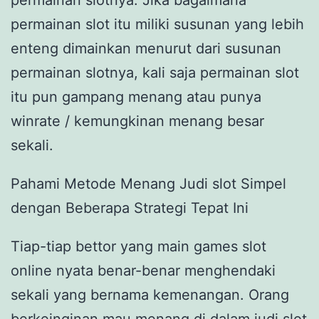
permainan slotnya. Jika bagaimana
permainan slot itu miliki susunan yang lebih
enteng dimainkan menurut dari susunan
permainan slotnya, kali saja permainan slot
itu pun gampang menang atau punya
winrate / kemungkinan menang besar
sekali.
Pahami Metode Menang Judi slot Simpel
dengan Beberapa Strategi Tepat Ini
Tiap-tiap bettor yang main games slot
online nyata benar-benar menghendaki
sekali yang bernama kemenangan. Orang