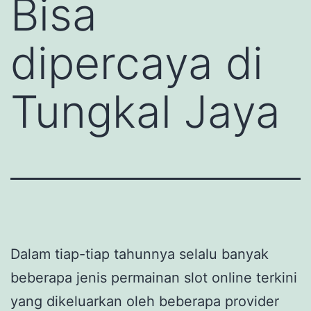
Bisa
dipercaya di
Tungkal Jaya
Dalam tiap-tiap tahunnya selalu banyak
beberapa jenis permainan slot online terkini
yang dikeluarkan oleh beberapa provider