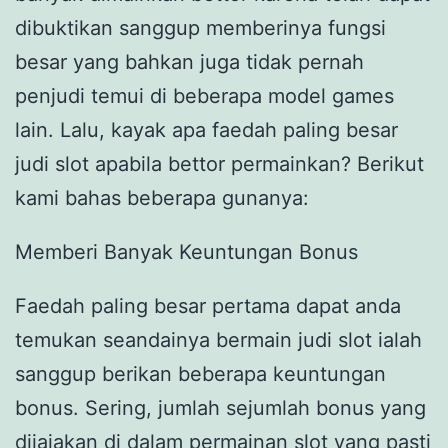
dibuktikan sanggup memberinya fungsi
besar yang bahkan juga tidak pernah
penjudi temui di beberapa model games
lain. Lalu, kayak apa faedah paling besar
judi slot apabila bettor permainkan? Berikut
kami bahas beberapa gunanya:
Memberi Banyak Keuntungan Bonus
Faedah paling besar pertama dapat anda
temukan seandainya bermain judi slot ialah
sanggup berikan beberapa keuntungan
bonus. Sering, jumlah sejumlah bonus yang
dijajakan di dalam permainan slot yang pasti