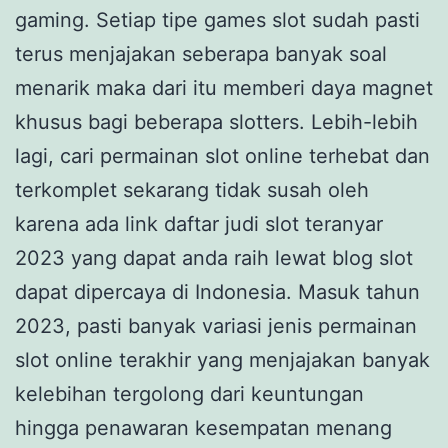
gaming. Setiap tipe games slot sudah pasti
terus menjajakan seberapa banyak soal
menarik maka dari itu memberi daya magnet
khusus bagi beberapa slotters. Lebih-lebih
lagi, cari permainan slot online terhebat dan
terkomplet sekarang tidak susah oleh
karena ada link daftar judi slot teranyar
2023 yang dapat anda raih lewat blog slot
dapat dipercaya di Indonesia. Masuk tahun
2023, pasti banyak variasi jenis permainan
slot online terakhir yang menjajakan banyak
kelebihan tergolong dari keuntungan
hingga penawaran kesempatan menang