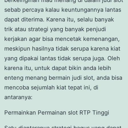
berkeinginan mau menang di dalam judi slot
sebab percaya kalau keuntungannya lantas
dapat diterima. Karena itu, selalu banyak
trik atau strategi yang banyak penjudi
kerjakan agar bisa mencetak kemenangan,
meskipun hasilnya tidak serupa karena kiat
yang dipakai lantas tidak serupa juga. Oleh
karena itu, untuk dapat bikin anda lebih
enteng menang bermain judi slot, anda bisa
mencoba sejumlah kiat tepat ini, di
antaranya:
Permainkan Permainan slot RTP Tinggi