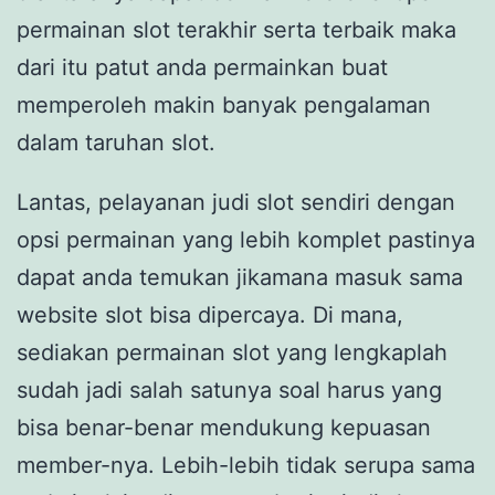
permainan slot terakhir serta terbaik maka
dari itu patut anda permainkan buat
memperoleh makin banyak pengalaman
dalam taruhan slot.
Lantas, pelayanan judi slot sendiri dengan
opsi permainan yang lebih komplet pastinya
dapat anda temukan jikamana masuk sama
website slot bisa dipercaya. Di mana,
sediakan permainan slot yang lengkaplah
sudah jadi salah satunya soal harus yang
bisa benar-benar mendukung kepuasan
member-nya. Lebih-lebih tidak serupa sama