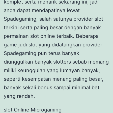
komplet serta menarik sekarang ini, jadi
anda dapat mendapatinya lewat
Spadegaming, salah satunya provider slot
terkini serta paling besar dengan banyak
permainan slot online terbaik. Beberapa
game judi slot yang didatangkan provider
Spadegaming pun terus banyak
diunggulkan banyak slotters sebab memang
miliki keunggulan yang lumayan banyak,
seperti kesempatan menang paling besar,
banyak sekali bonus sampai minimal bet
yang rendah.
slot Online Microgaming