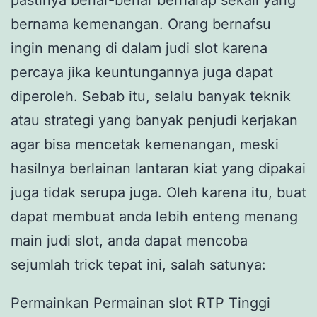
pastinya benar-benar berharap sekali yang
bernama kemenangan. Orang bernafsu
ingin menang di dalam judi slot karena
percaya jika keuntungannya juga dapat
diperoleh. Sebab itu, selalu banyak teknik
atau strategi yang banyak penjudi kerjakan
agar bisa mencetak kemenangan, meski
hasilnya berlainan lantaran kiat yang dipakai
juga tidak serupa juga. Oleh karena itu, buat
dapat membuat anda lebih enteng menang
main judi slot, anda dapat mencoba
sejumlah trick tepat ini, salah satunya:
Permainkan Permainan slot RTP Tinggi