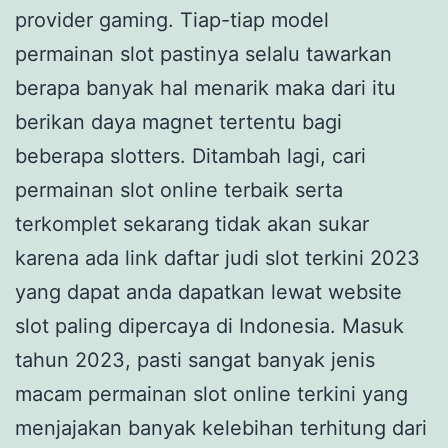
provider gaming. Tiap-tiap model
permainan slot pastinya selalu tawarkan
berapa banyak hal menarik maka dari itu
berikan daya magnet tertentu bagi
beberapa slotters. Ditambah lagi, cari
permainan slot online terbaik serta
terkomplet sekarang tidak akan sukar
karena ada link daftar judi slot terkini 2023
yang dapat anda dapatkan lewat website
slot paling dipercaya di Indonesia. Masuk
tahun 2023, pasti sangat banyak jenis
macam permainan slot online terkini yang
menjajakan banyak kelebihan terhitung dari