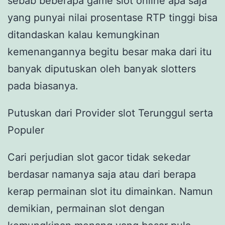
sebab beberapa game slot online apa saja
yang punyai nilai prosentase RTP tinggi bisa
ditandaskan kalau kemungkinan
kemenangannya begitu besar maka dari itu
banyak diputuskan oleh banyak slotters
pada biasanya.
Putuskan dari Provider slot Terunggul serta
Populer
Cari perjudian slot gacor tidak sekedar
berdasar namanya saja atau dari berapa
kerap permainan slot itu dimainkan. Namun
demikian, permainan slot dengan