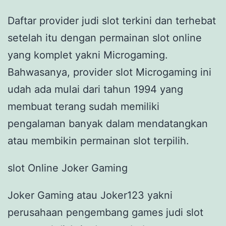
Daftar provider judi slot terkini dan terhebat
setelah itu dengan permainan slot online
yang komplet yakni Microgaming.
Bahwasanya, provider slot Microgaming ini
udah ada mulai dari tahun 1994 yang
membuat terang sudah memiliki
pengalaman banyak dalam mendatangkan
atau membikin permainan slot terpilih.
slot Online Joker Gaming
Joker Gaming atau Joker123 yakni
perusahaan pengembang games judi slot