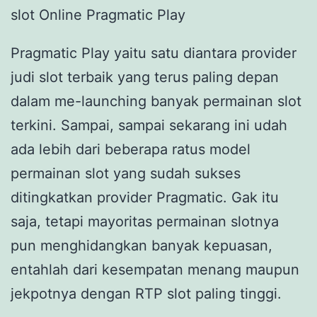
slot Online Pragmatic Play
Pragmatic Play yaitu satu diantara provider
judi slot terbaik yang terus paling depan
dalam me-launching banyak permainan slot
terkini. Sampai, sampai sekarang ini udah
ada lebih dari beberapa ratus model
permainan slot yang sudah sukses
ditingkatkan provider Pragmatic. Gak itu
saja, tetapi mayoritas permainan slotnya
pun menghidangkan banyak kepuasan,
entahlah dari kesempatan menang maupun
jekpotnya dengan RTP slot paling tinggi.