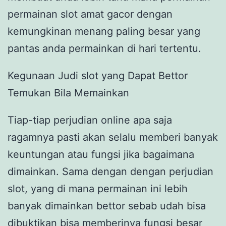
permainan slot amat gacor dengan
kemungkinan menang paling besar yang
pantas anda permainkan di hari tertentu.
Kegunaan Judi slot yang Dapat Bettor
Temukan Bila Memainkan
Tiap-tiap perjudian online apa saja
ragamnya pasti akan selalu memberi banyak
keuntungan atau fungsi jika bagaimana
dimainkan. Sama dengan dengan perjudian
slot, yang di mana permainan ini lebih
banyak dimainkan bettor sebab udah bisa
dibuktikan bisa memberinya fungsi besar