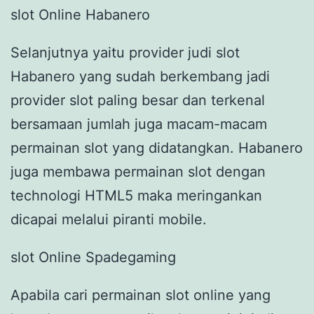
slot Online Habanero
Selanjutnya yaitu provider judi slot
Habanero yang sudah berkembang jadi
provider slot paling besar dan terkenal
bersamaan jumlah juga macam-macam
permainan slot yang didatangkan. Habanero
juga membawa permainan slot dengan
technologi HTML5 maka meringankan
dicapai melalui piranti mobile.
slot Online Spadegaming
Apabila cari permainan slot online yang