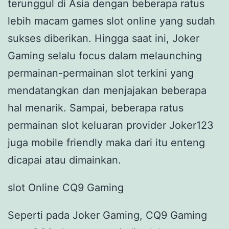
terunggul di Asia dengan beberapa ratus
lebih macam games slot online yang sudah
sukses diberikan. Hingga saat ini, Joker
Gaming selalu focus dalam melaunching
permainan-permainan slot terkini yang
mendatangkan dan menjajakan beberapa
hal menarik. Sampai, beberapa ratus
permainan slot keluaran provider Joker123
juga mobile friendly maka dari itu enteng
dicapai atau dimainkan.
slot Online CQ9 Gaming
Seperti pada Joker Gaming, CQ9 Gaming