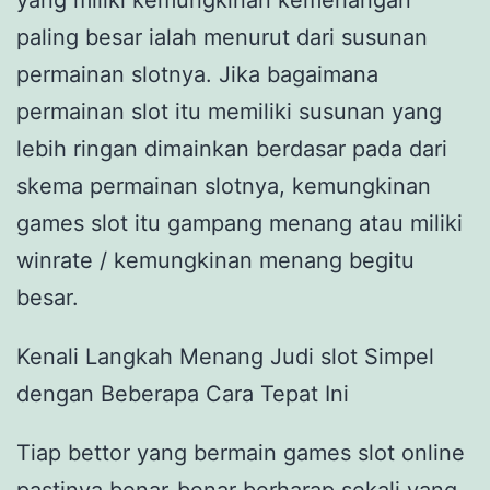
yang miliki kemungkinan kemenangan
paling besar ialah menurut dari susunan
permainan slotnya. Jika bagaimana
permainan slot itu memiliki susunan yang
lebih ringan dimainkan berdasar pada dari
skema permainan slotnya, kemungkinan
games slot itu gampang menang atau miliki
winrate / kemungkinan menang begitu
besar.
Kenali Langkah Menang Judi slot Simpel
dengan Beberapa Cara Tepat Ini
Tiap bettor yang bermain games slot online