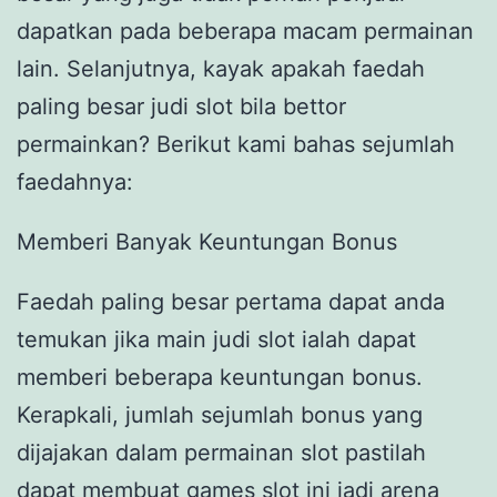
dapatkan pada beberapa macam permainan
lain. Selanjutnya, kayak apakah faedah
paling besar judi slot bila bettor
permainkan? Berikut kami bahas sejumlah
faedahnya:
Memberi Banyak Keuntungan Bonus
Faedah paling besar pertama dapat anda
temukan jika main judi slot ialah dapat
memberi beberapa keuntungan bonus.
Kerapkali, jumlah sejumlah bonus yang
dijajakan dalam permainan slot pastilah
dapat membuat games slot ini jadi arena