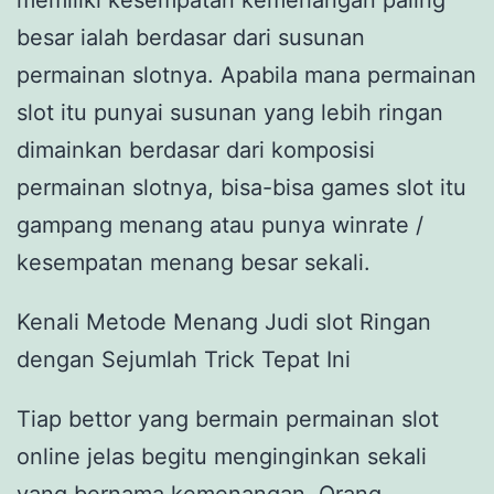
memiliki kesempatan kemenangan paling
besar ialah berdasar dari susunan
permainan slotnya. Apabila mana permainan
slot itu punyai susunan yang lebih ringan
dimainkan berdasar dari komposisi
permainan slotnya, bisa-bisa games slot itu
gampang menang atau punya winrate /
kesempatan menang besar sekali.
Kenali Metode Menang Judi slot Ringan
dengan Sejumlah Trick Tepat Ini
Tiap bettor yang bermain permainan slot
online jelas begitu menginginkan sekali