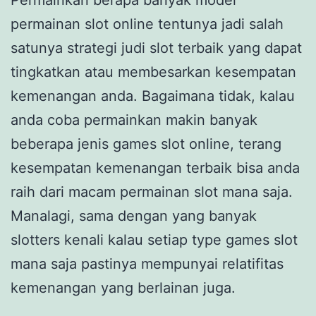
Permainkan berapa banyak model
permainan slot online tentunya jadi salah
satunya strategi judi slot terbaik yang dapat
tingkatkan atau membesarkan kesempatan
kemenangan anda. Bagaimana tidak, kalau
anda coba permainkan makin banyak
beberapa jenis games slot online, terang
kesempatan kemenangan terbaik bisa anda
raih dari macam permainan slot mana saja.
Manalagi, sama dengan yang banyak
slotters kenali kalau setiap type games slot
mana saja pastinya mempunyai relatifitas
kemenangan yang berlainan juga.