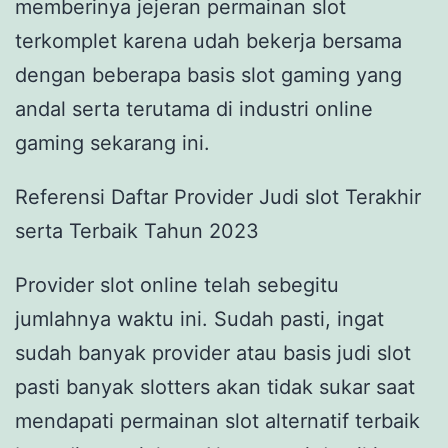
memberinya jejeran permainan slot
terkomplet karena udah bekerja bersama
dengan beberapa basis slot gaming yang
andal serta terutama di industri online
gaming sekarang ini.
Referensi Daftar Provider Judi slot Terakhir
serta Terbaik Tahun 2023
Provider slot online telah sebegitu
jumlahnya waktu ini. Sudah pasti, ingat
sudah banyak provider atau basis judi slot
pasti banyak slotters akan tidak sukar saat
mendapati permainan slot alternatif terbaik