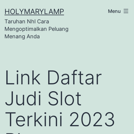
Skip
HOLYMARYLAMP
Menu
to
Taruhan Nhl Cara
content
Mengoptimalkan Peluang
Menang Anda
Link Daftar
Judi Slot
Terkini 2023