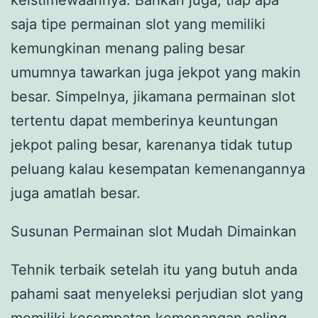
keistimewaannya. Bahkan juga, tiap apa
saja tipe permainan slot yang memiliki
kemungkinan menang paling besar
umumnya tawarkan juga jekpot yang makin
besar. Simpelnya, jikamana permainan slot
tertentu dapat memberinya keuntungan
jekpot paling besar, karenanya tidak tutup
peluang kalau kesempatan kemenangannya
juga amatlah besar.
Susunan Permainan slot Mudah Dimainkan
Tehnik terbaik setelah itu yang butuh anda
pahami saat menyeleksi perjudian slot yang