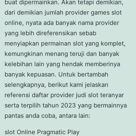
buat dipermainkan. Akan tetapi demikian,
dari demikian jumlah provider games slot
online, nyata ada banyak nama provider
yang lebih direferensikan sebab
menyiapkan permainan slot yang komplet,
kemungkinan menang teruji dan banyak
kelebihan lain yang hendak memberinya
banyak kepuasan. Untuk bertambah
selengkapnya, berikut kami jelaskan
referensi daftar provider judi slot teranyar
serta terpilih tahun 2023 yang bermainnya
pantas anda coba, antara lain:
slot Online Pragmatic Play