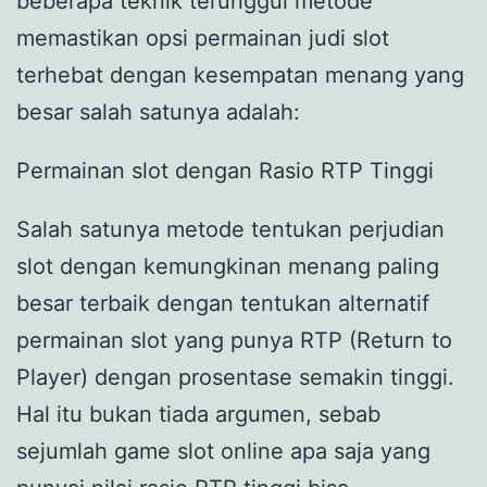
beberapa teknik terunggul metode
memastikan opsi permainan judi slot
terhebat dengan kesempatan menang yang
besar salah satunya adalah:
Permainan slot dengan Rasio RTP Tinggi
Salah satunya metode tentukan perjudian
slot dengan kemungkinan menang paling
besar terbaik dengan tentukan alternatif
permainan slot yang punya RTP (Return to
Player) dengan prosentase semakin tinggi.
Hal itu bukan tiada argumen, sebab
sejumlah game slot online apa saja yang