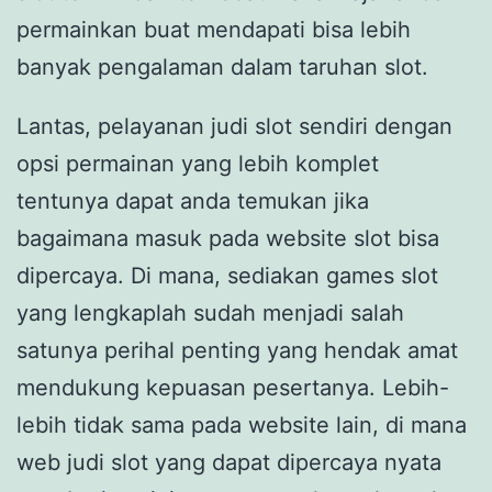
permainkan buat mendapati bisa lebih
banyak pengalaman dalam taruhan slot.
Lantas, pelayanan judi slot sendiri dengan
opsi permainan yang lebih komplet
tentunya dapat anda temukan jika
bagaimana masuk pada website slot bisa
dipercaya. Di mana, sediakan games slot
yang lengkaplah sudah menjadi salah
satunya perihal penting yang hendak amat
mendukung kepuasan pesertanya. Lebih-
lebih tidak sama pada website lain, di mana
web judi slot yang dapat dipercaya nyata