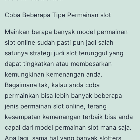
Coba Beberapa Tipe Permainan slot
Mainkan berapa banyak model permainan
slot online sudah pasti pun jadi salah
satunya strategi judi slot terunggul yang
dapat tingkatkan atau membesarkan
kemungkinan kemenangan anda.
Bagaimana tak, kalau anda coba
permainkan bisa lebih banyak beberapa
jenis permainan slot online, terang
kesempatan kemenangan terbaik bisa anda
capai dari model permainan slot mana saja.
Apa lagi, sama hal yang banyak slotters