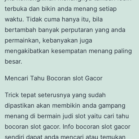
terbuka dan bikin anda menang setiap
waktu. Tidak cuma hanya itu, bila
bertambah banyak perputaran yang anda
permainkan, kebanyakan juga
mengakibatkan kesempatan menang paling
besar.
Mencari Tahu Bocoran slot Gacor
Trick tepat seterusnya yang sudah
dipastikan akan membikin anda gampang
menang di bermain judi slot yaitu cari tahu
bocoran slot gacor. Info bocoran slot gacor
sendiri dapat anda mencari atau temukan