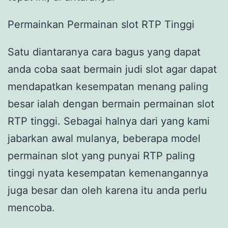
Permainkan Permainan slot RTP Tinggi
Satu diantaranya cara bagus yang dapat
anda coba saat bermain judi slot agar dapat
mendapatkan kesempatan menang paling
besar ialah dengan bermain permainan slot
RTP tinggi. Sebagai halnya dari yang kami
jabarkan awal mulanya, beberapa model
permainan slot yang punyai RTP paling
tinggi nyata kesempatan kemenangannya
juga besar dan oleh karena itu anda perlu
mencoba.