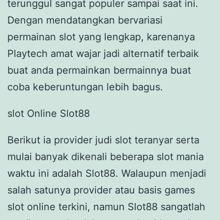
terunggul sangat populer sampai saat ini.
Dengan mendatangkan bervariasi
permainan slot yang lengkap, karenanya
Playtech amat wajar jadi alternatif terbaik
buat anda permainkan bermainnya buat
coba keberuntungan lebih bagus.
slot Online Slot88
Berikut ia provider judi slot teranyar serta
mulai banyak dikenali beberapa slot mania
waktu ini adalah Slot88. Walaupun menjadi
salah satunya provider atau basis games
slot online terkini, namun Slot88 sangatlah