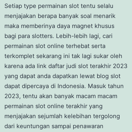
Setiap type permainan slot tentu selalu
menjajakan berapa banyak soal menarik
maka memberinya daya magnet khusus
bagi para slotters. Lebih-lebih lagi, cari
permainan slot online terhebat serta
terkomplet sekarang ini tak lagi sukar oleh
karena ada link daftar judi slot terakhir 2023
yang dapat anda dapatkan lewat blog slot
dapat dipercaya di Indonesia. Masuk tahun
2023, tentu akan banyak macam macam
permainan slot online terakhir yang
menjajakan sejumlah kelebihan tergolong
dari keuntungan sampai penawaran