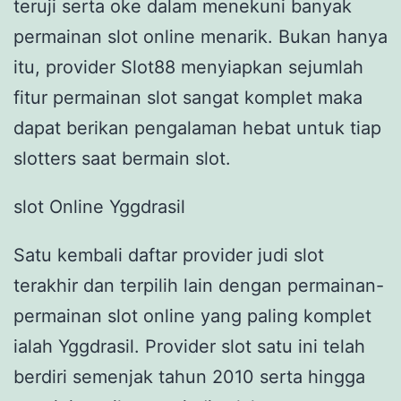
teruji serta oke dalam menekuni banyak
permainan slot online menarik. Bukan hanya
itu, provider Slot88 menyiapkan sejumlah
fitur permainan slot sangat komplet maka
dapat berikan pengalaman hebat untuk tiap
slotters saat bermain slot.
slot Online Yggdrasil
Satu kembali daftar provider judi slot
terakhir dan terpilih lain dengan permainan-
permainan slot online yang paling komplet
ialah Yggdrasil. Provider slot satu ini telah
berdiri semenjak tahun 2010 serta hingga