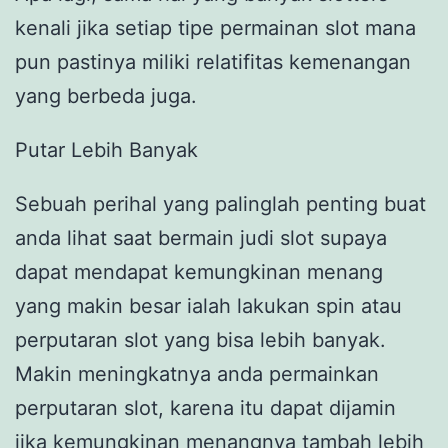
kenali jika setiap tipe permainan slot mana
pun pastinya miliki relatifitas kemenangan
yang berbeda juga.
Putar Lebih Banyak
Sebuah perihal yang palinglah penting buat
anda lihat saat bermain judi slot supaya
dapat mendapat kemungkinan menang
yang makin besar ialah lakukan spin atau
perputaran slot yang bisa lebih banyak.
Makin meningkatnya anda permainkan
perputaran slot, karena itu dapat dijamin
jika kemungkinan menangnya tambah lebih