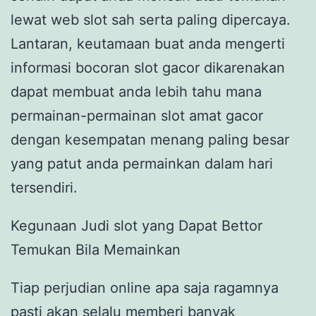
lewat web slot sah serta paling dipercaya.
Lantaran, keutamaan buat anda mengerti
informasi bocoran slot gacor dikarenakan
dapat membuat anda lebih tahu mana
permainan-permainan slot amat gacor
dengan kesempatan menang paling besar
yang patut anda permainkan dalam hari
tersendiri.
Kegunaan Judi slot yang Dapat Bettor
Temukan Bila Memainkan
Tiap perjudian online apa saja ragamnya
pasti akan selalu memberi banyak