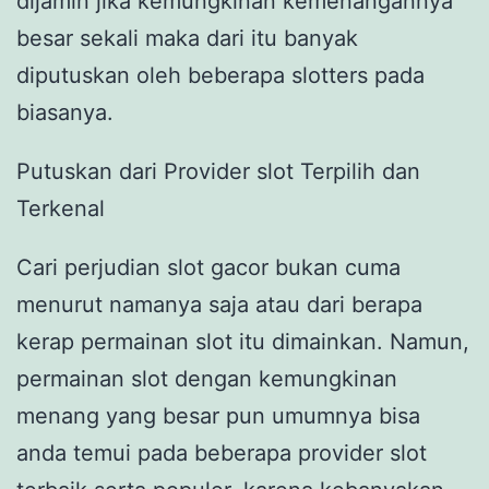
dijamin jika kemungkinan kemenangannya
besar sekali maka dari itu banyak
diputuskan oleh beberapa slotters pada
biasanya.
Putuskan dari Provider slot Terpilih dan
Terkenal
Cari perjudian slot gacor bukan cuma
menurut namanya saja atau dari berapa
kerap permainan slot itu dimainkan. Namun,
permainan slot dengan kemungkinan
menang yang besar pun umumnya bisa
anda temui pada beberapa provider slot