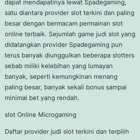
dapat mendapatinya lewat Spadegaming,
satu diantara provider slot terkini dan paling
besar dengan bermacam permainan slot
online terbaik. Sejumlah game judi slot yang
didatangkan provider Spadegaming pun
terus banyak diunggulkan beberapa slotters
sebab miliki kelebihan yang lumayan
banyak, seperti kemungkinan menang
paling besar, banyak sekali bonus sampai
minimal bet yang rendah.
slot Online Microgaming
Daftar provider judi slot terkini dan terpilih