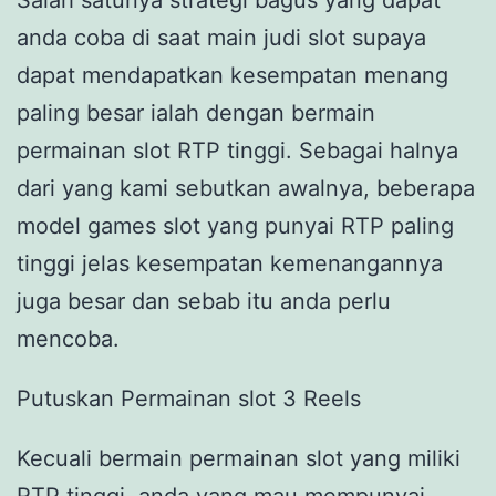
Salah satunya strategi bagus yang dapat
anda coba di saat main judi slot supaya
dapat mendapatkan kesempatan menang
paling besar ialah dengan bermain
permainan slot RTP tinggi. Sebagai halnya
dari yang kami sebutkan awalnya, beberapa
model games slot yang punyai RTP paling
tinggi jelas kesempatan kemenangannya
juga besar dan sebab itu anda perlu
mencoba.
Putuskan Permainan slot 3 Reels
Kecuali bermain permainan slot yang miliki