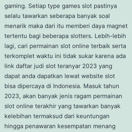
gaming. Setiap type games slot pastinya
selalu tawarkan seberapa banyak soal
menarik maka dari itu memberi daya magnet
tertentu bagi beberapa slotters. Lebih-lebih
lagi, cari permainan slot online terbaik serta
terkomplet waktu ini tidak sukar karena ada
link daftar judi slot teranyar 2023 yang
dapat anda dapatkan lewat website slot
bisa dipercaya di Indonesia. Masuk tahun
2023, akan banyak jenis ragam permainan
slot online terakhir yang tawarkan banyak
kelebihan termaksud dari keuntungan
hingga penawaran kesempatan menang