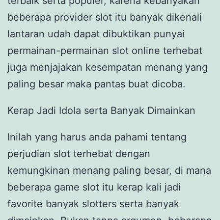
terbaik serta populer, karena kebanyakan
beberapa provider slot itu banyak dikenali
lantaran udah dapat dibuktikan punyai
permainan-permainan slot online terhebat
juga menjajakan kesempatan menang yang
paling besar maka pantas buat dicoba.
Kerap Jadi Idola serta Banyak Dimainkan
Inilah yang harus anda pahami tentang
perjudian slot terhebat dengan
kemungkinan menang paling besar, di mana
beberapa game slot itu kerap kali jadi
favorite banyak slotters serta banyak