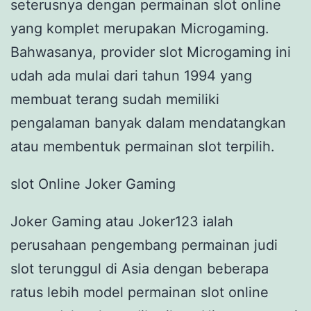
seterusnya dengan permainan slot online
yang komplet merupakan Microgaming.
Bahwasanya, provider slot Microgaming ini
udah ada mulai dari tahun 1994 yang
membuat terang sudah memiliki
pengalaman banyak dalam mendatangkan
atau membentuk permainan slot terpilih.
slot Online Joker Gaming
Joker Gaming atau Joker123 ialah
perusahaan pengembang permainan judi
slot terunggul di Asia dengan beberapa
ratus lebih model permainan slot online