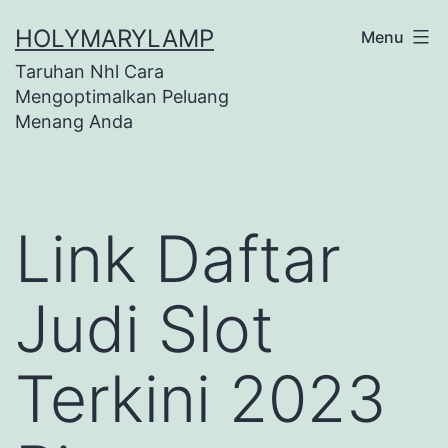
Skip
HOLYMARYLAMP
Menu
to
Taruhan Nhl Cara
content
Mengoptimalkan Peluang
Menang Anda
Link Daftar
Judi Slot
Terkini 2023