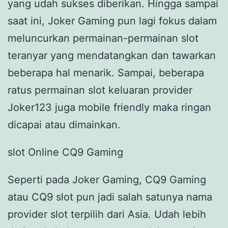
yang udah sukses diberikan. Hingga sampai
saat ini, Joker Gaming pun lagi fokus dalam
meluncurkan permainan-permainan slot
teranyar yang mendatangkan dan tawarkan
beberapa hal menarik. Sampai, beberapa
ratus permainan slot keluaran provider
Joker123 juga mobile friendly maka ringan
dicapai atau dimainkan.
slot Online CQ9 Gaming
Seperti pada Joker Gaming, CQ9 Gaming
atau CQ9 slot pun jadi salah satunya nama
provider slot terpilih dari Asia. Udah lebih