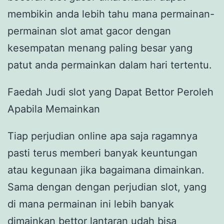
membikin anda lebih tahu mana permainan-
permainan slot amat gacor dengan
kesempatan menang paling besar yang
patut anda permainkan dalam hari tertentu.
Faedah Judi slot yang Dapat Bettor Peroleh
Apabila Memainkan
Tiap perjudian online apa saja ragamnya
pasti terus memberi banyak keuntungan
atau kegunaan jika bagaimana dimainkan.
Sama dengan dengan perjudian slot, yang
di mana permainan ini lebih banyak
dimainkan bettor lantaran udah bisa