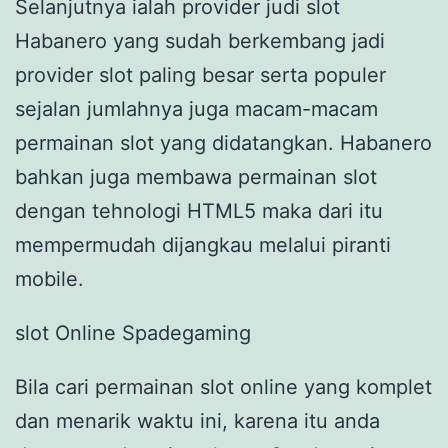
Selanjutnya ialah provider judi slot
Habanero yang sudah berkembang jadi
provider slot paling besar serta populer
sejalan jumlahnya juga macam-macam
permainan slot yang didatangkan. Habanero
bahkan juga membawa permainan slot
dengan tehnologi HTML5 maka dari itu
mempermudah dijangkau melalui piranti
mobile.
slot Online Spadegaming
Bila cari permainan slot online yang komplet
dan menarik waktu ini, karena itu anda