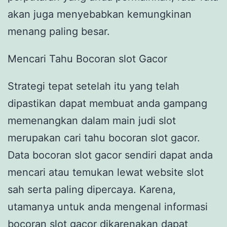
akan juga menyebabkan kemungkinan
menang paling besar.
Mencari Tahu Bocoran slot Gacor
Strategi tepat setelah itu yang telah
dipastikan dapat membuat anda gampang
memenangkan dalam main judi slot
merupakan cari tahu bocoran slot gacor.
Data bocoran slot gacor sendiri dapat anda
mencari atau temukan lewat website slot
sah serta paling dipercaya. Karena,
utamanya untuk anda mengenal informasi
bocoran slot gacor dikarenakan dapat