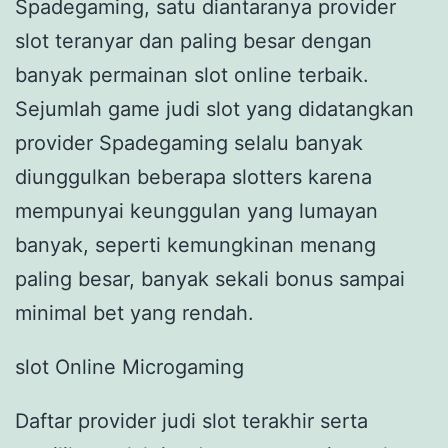
Spadegaming, satu diantaranya provider
slot teranyar dan paling besar dengan
banyak permainan slot online terbaik.
Sejumlah game judi slot yang didatangkan
provider Spadegaming selalu banyak
diunggulkan beberapa slotters karena
mempunyai keunggulan yang lumayan
banyak, seperti kemungkinan menang
paling besar, banyak sekali bonus sampai
minimal bet yang rendah.
slot Online Microgaming
Daftar provider judi slot terakhir serta