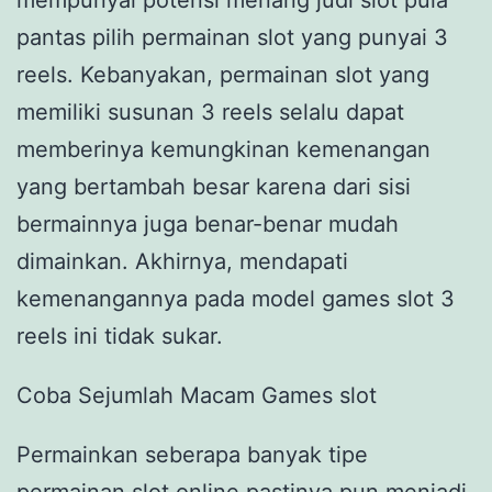
mempunyai potensi menang judi slot pula
pantas pilih permainan slot yang punyai 3
reels. Kebanyakan, permainan slot yang
memiliki susunan 3 reels selalu dapat
memberinya kemungkinan kemenangan
yang bertambah besar karena dari sisi
bermainnya juga benar-benar mudah
dimainkan. Akhirnya, mendapati
kemenangannya pada model games slot 3
reels ini tidak sukar.
Coba Sejumlah Macam Games slot
Permainkan seberapa banyak tipe