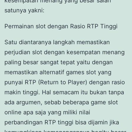
kesempatan menang yang besar salah
satunya yakni:
Permainan slot dengan Rasio RTP Tinggi
Satu diantaranya langkah memastikan
perjudian slot dengan kesempatan menang
paling besar sangat tepat yaitu dengan
memastikan alternatif games slot yang
punyai RTP (Return to Player) dengan rasio
makin tinggi. Hal semacam itu bukan tanpa
ada argumen, sebab beberapa game slot
online apa saja yang miliki nilai
perbandingan RTP tinggi bisa dijamin jika