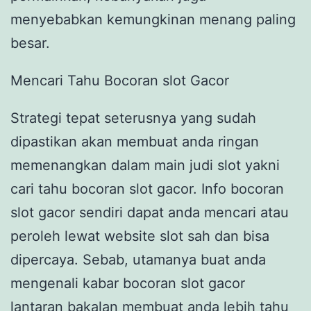
menyebabkan kemungkinan menang paling
besar.
Mencari Tahu Bocoran slot Gacor
Strategi tepat seterusnya yang sudah
dipastikan akan membuat anda ringan
memenangkan dalam main judi slot yakni
cari tahu bocoran slot gacor. Info bocoran
slot gacor sendiri dapat anda mencari atau
peroleh lewat website slot sah dan bisa
dipercaya. Sebab, utamanya buat anda
mengenali kabar bocoran slot gacor
lantaran bakalan membuat anda lebih tahu