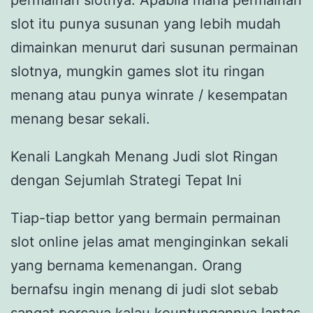
permainan slotnya. Apabila mana permainan
slot itu punya susunan yang lebih mudah
dimainkan menurut dari susunan permainan
slotnya, mungkin games slot itu ringan
menang atau punya winrate / kesempatan
menang besar sekali.
Kenali Langkah Menang Judi slot Ringan
dengan Sejumlah Strategi Tepat Ini
Tiap-tiap bettor yang bermain permainan
slot online jelas amat menginginkan sekali
yang bernama kemenangan. Orang
bernafsu ingin menang di judi slot sebab