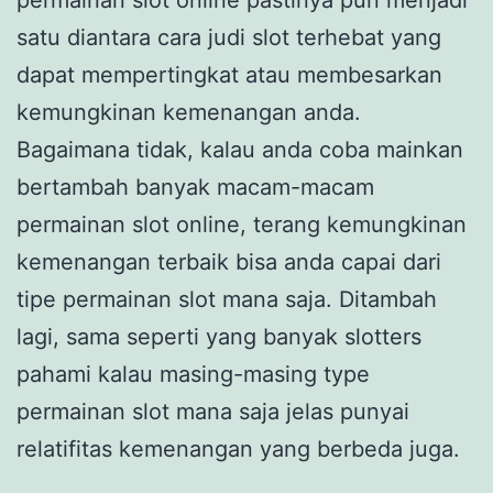
permainan slot online pastinya pun menjadi
satu diantara cara judi slot terhebat yang
dapat mempertingkat atau membesarkan
kemungkinan kemenangan anda.
Bagaimana tidak, kalau anda coba mainkan
bertambah banyak macam-macam
permainan slot online, terang kemungkinan
kemenangan terbaik bisa anda capai dari
tipe permainan slot mana saja. Ditambah
lagi, sama seperti yang banyak slotters
pahami kalau masing-masing type
permainan slot mana saja jelas punyai
relatifitas kemenangan yang berbeda juga.