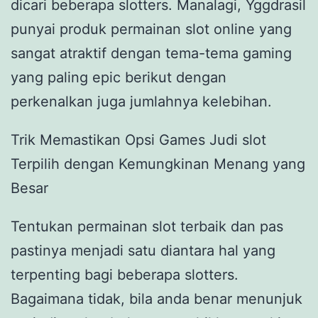
dicari beberapa slotters. Manalagi, Yggdrasil
punyai produk permainan slot online yang
sangat atraktif dengan tema-tema gaming
yang paling epic berikut dengan
perkenalkan juga jumlahnya kelebihan.
Trik Memastikan Opsi Games Judi slot
Terpilih dengan Kemungkinan Menang yang
Besar
Tentukan permainan slot terbaik dan pas
pastinya menjadi satu diantara hal yang
terpenting bagi beberapa slotters.
Bagaimana tidak, bila anda benar menunjuk