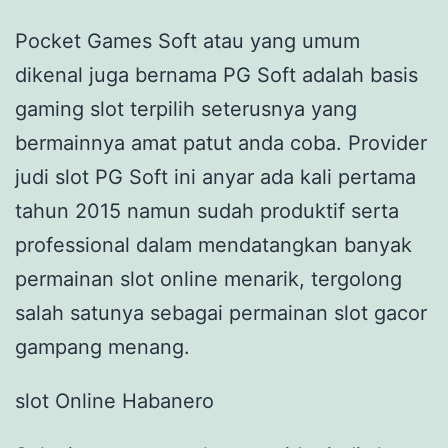
Pocket Games Soft atau yang umum
dikenal juga bernama PG Soft adalah basis
gaming slot terpilih seterusnya yang
bermainnya amat patut anda coba. Provider
judi slot PG Soft ini anyar ada kali pertama
tahun 2015 namun sudah produktif serta
professional dalam mendatangkan banyak
permainan slot online menarik, tergolong
salah satunya sebagai permainan slot gacor
gampang menang.
slot Online Habanero