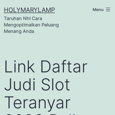
Skip
HOLYMARYLAMP
Menu
to
Taruhan Nhl Cara
content
Mengoptimalkan Peluang
Menang Anda
Link Daftar
Judi Slot
Teranyar