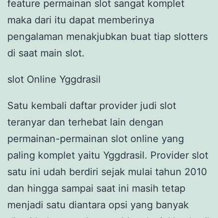
feature permainan slot sangat komplet
maka dari itu dapat memberinya
pengalaman menakjubkan buat tiap slotters
di saat main slot.
slot Online Yggdrasil
Satu kembali daftar provider judi slot
teranyar dan terhebat lain dengan
permainan-permainan slot online yang
paling komplet yaitu Yggdrasil. Provider slot
satu ini udah berdiri sejak mulai tahun 2010
dan hingga sampai saat ini masih tetap
menjadi satu diantara opsi yang banyak