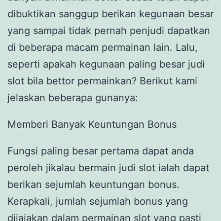
dibuktikan sanggup berikan kegunaan besar
yang sampai tidak pernah penjudi dapatkan
di beberapa macam permainan lain. Lalu,
seperti apakah kegunaan paling besar judi
slot bila bettor permainkan? Berikut kami
jelaskan beberapa gunanya:
Memberi Banyak Keuntungan Bonus
Fungsi paling besar pertama dapat anda
peroleh jikalau bermain judi slot ialah dapat
berikan sejumlah keuntungan bonus.
Kerapkali, jumlah sejumlah bonus yang
dijajakan dalam permainan slot yang pasti