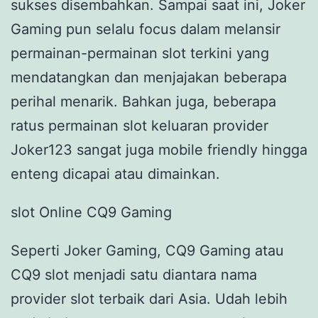
sukses disembahkan. Sampai saat ini, Joker
Gaming pun selalu focus dalam melansir
permainan-permainan slot terkini yang
mendatangkan dan menjajakan beberapa
perihal menarik. Bahkan juga, beberapa
ratus permainan slot keluaran provider
Joker123 sangat juga mobile friendly hingga
enteng dicapai atau dimainkan.
slot Online CQ9 Gaming
Seperti Joker Gaming, CQ9 Gaming atau
CQ9 slot menjadi satu diantara nama
provider slot terbaik dari Asia. Udah lebih