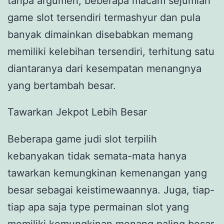
tanpa argumen, beberapa macam sejumlah
game slot tersendiri termashyur dan pula
banyak dimainkan disebabkan memang
memiliki kelebihan tersendiri, terhitung satu
diantaranya dari kesempatan menangnya
yang bertambah besar.
Tawarkan Jekpot Lebih Besar
Beberapa game judi slot terpilih
kebanyakan tidak semata-mata hanya
tawarkan kemungkinan kemenangan yang
besar sebagai keistimewaannya. Juga, tiap-
tiap apa saja type permainan slot yang