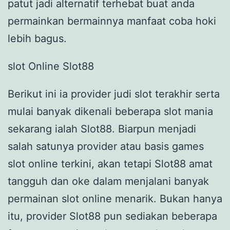
patut jadi alternatif terhebat buat anda
permainkan bermainnya manfaat coba hoki
lebih bagus.
slot Online Slot88
Berikut ini ia provider judi slot terakhir serta
mulai banyak dikenali beberapa slot mania
sekarang ialah Slot88. Biarpun menjadi
salah satunya provider atau basis games
slot online terkini, akan tetapi Slot88 amat
tangguh dan oke dalam menjalani banyak
permainan slot online menarik. Bukan hanya
itu, provider Slot88 pun sediakan beberapa