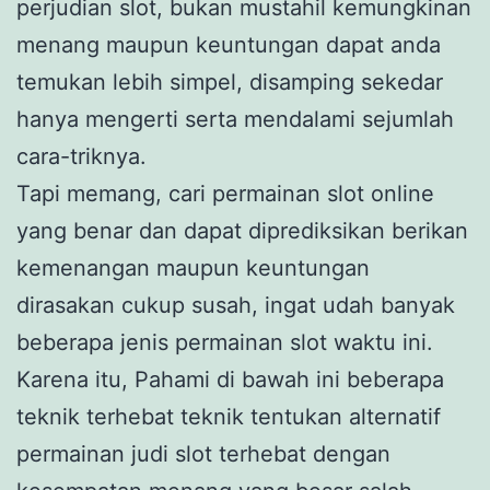
perjudian slot, bukan mustahil kemungkinan
menang maupun keuntungan dapat anda
temukan lebih simpel, disamping sekedar
hanya mengerti serta mendalami sejumlah
cara-triknya.
Tapi memang, cari permainan slot online
yang benar dan dapat diprediksikan berikan
kemenangan maupun keuntungan
dirasakan cukup susah, ingat udah banyak
beberapa jenis permainan slot waktu ini.
Karena itu, Pahami di bawah ini beberapa
teknik terhebat teknik tentukan alternatif
permainan judi slot terhebat dengan