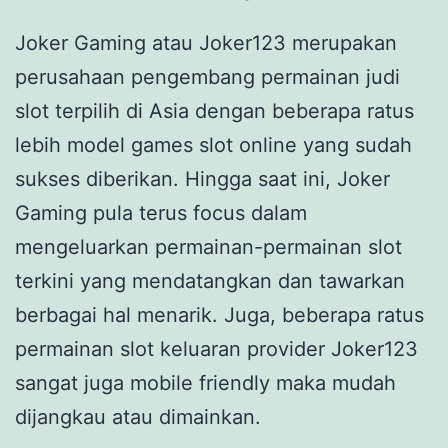
Joker Gaming atau Joker123 merupakan
perusahaan pengembang permainan judi
slot terpilih di Asia dengan beberapa ratus
lebih model games slot online yang sudah
sukses diberikan. Hingga saat ini, Joker
Gaming pula terus focus dalam
mengeluarkan permainan-permainan slot
terkini yang mendatangkan dan tawarkan
berbagai hal menarik. Juga, beberapa ratus
permainan slot keluaran provider Joker123
sangat juga mobile friendly maka mudah
dijangkau atau dimainkan.