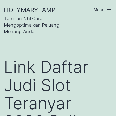
Skip
HOLYMARYLAMP
Menu
to
Taruhan Nhl Cara
content
Mengoptimalkan Peluang
Menang Anda
Link Daftar
Judi Slot
Teranyar