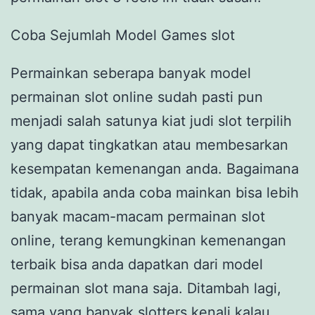
Coba Sejumlah Model Games slot
Permainkan seberapa banyak model
permainan slot online sudah pasti pun
menjadi salah satunya kiat judi slot terpilih
yang dapat tingkatkan atau membesarkan
kesempatan kemenangan anda. Bagaimana
tidak, apabila anda coba mainkan bisa lebih
banyak macam-macam permainan slot
online, terang kemungkinan kemenangan
terbaik bisa anda dapatkan dari model
permainan slot mana saja. Ditambah lagi,
sama yang banyak slotters kenali kalau