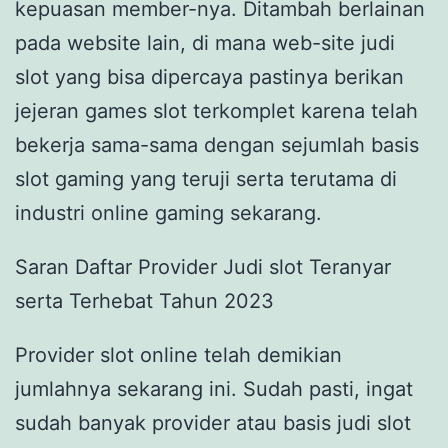
kepuasan member-nya. Ditambah berlainan
pada website lain, di mana web-site judi
slot yang bisa dipercaya pastinya berikan
jejeran games slot terkomplet karena telah
bekerja sama-sama dengan sejumlah basis
slot gaming yang teruji serta terutama di
industri online gaming sekarang.
Saran Daftar Provider Judi slot Teranyar
serta Terhebat Tahun 2023
Provider slot online telah demikian
jumlahnya sekarang ini. Sudah pasti, ingat
sudah banyak provider atau basis judi slot