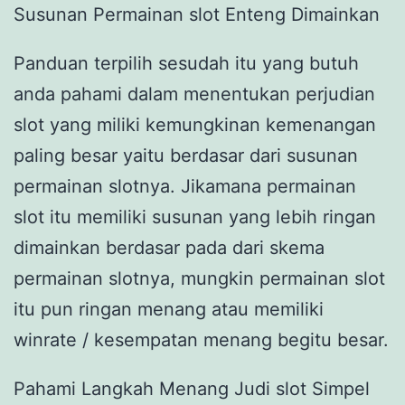
Susunan Permainan slot Enteng Dimainkan
Panduan terpilih sesudah itu yang butuh
anda pahami dalam menentukan perjudian
slot yang miliki kemungkinan kemenangan
paling besar yaitu berdasar dari susunan
permainan slotnya. Jikamana permainan
slot itu memiliki susunan yang lebih ringan
dimainkan berdasar pada dari skema
permainan slotnya, mungkin permainan slot
itu pun ringan menang atau memiliki
winrate / kesempatan menang begitu besar.
Pahami Langkah Menang Judi slot Simpel