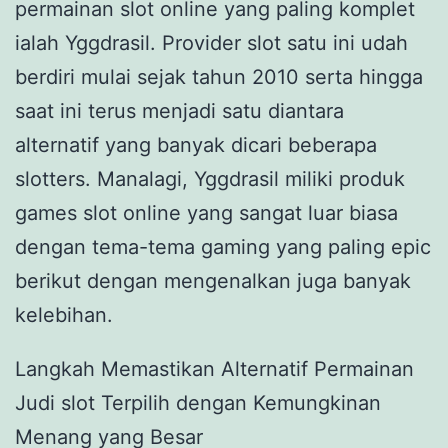
permainan slot online yang paling komplet
ialah Yggdrasil. Provider slot satu ini udah
berdiri mulai sejak tahun 2010 serta hingga
saat ini terus menjadi satu diantara
alternatif yang banyak dicari beberapa
slotters. Manalagi, Yggdrasil miliki produk
games slot online yang sangat luar biasa
dengan tema-tema gaming yang paling epic
berikut dengan mengenalkan juga banyak
kelebihan.
Langkah Memastikan Alternatif Permainan
Judi slot Terpilih dengan Kemungkinan
Menang yang Besar