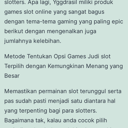
slotters. Apa lagi, Yggdrasil miliki produk
games slot online yang sangat bagus
dengan tema-tema gaming yang paling epic
berikut dengan mengenalkan juga
jumlahnya kelebihan.
Metode Tentukan Opsi Games Judi slot
Terpilih dengan Kemungkinan Menang yang
Besar
Memastikan permainan slot terunggul serta
pas sudah pasti menjadi satu diantara hal
yang terpenting bagi para slotters.
Bagaimana tak, kalau anda cocok pilih