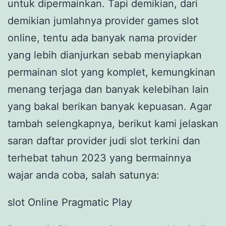
untuk dipermainkan. Tapi demikian, dari
demikian jumlahnya provider games slot
online, tentu ada banyak nama provider
yang lebih dianjurkan sebab menyiapkan
permainan slot yang komplet, kemungkinan
menang terjaga dan banyak kelebihan lain
yang bakal berikan banyak kepuasan. Agar
tambah selengkapnya, berikut kami jelaskan
saran daftar provider judi slot terkini dan
terhebat tahun 2023 yang bermainnya
wajar anda coba, salah satunya:
slot Online Pragmatic Play