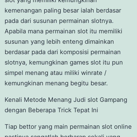
slot yang memiliki kemungkinan
kemenangan paling besar ialah berdasar
pada dari susunan permainan slotnya.
Apabila mana permainan slot itu memiliki
susunan yang lebih enteng dimainkan
berdasar pada dari komposisi permainan
slotnya, kemungkinan games slot itu pun
simpel menang atau miliki winrate /
kemungkinan menang begitu besar.
Kenali Metode Menang Judi slot Gampang
dengan Beberapa Trick Tepat Ini
Tiap bettor yang main permainan slot online