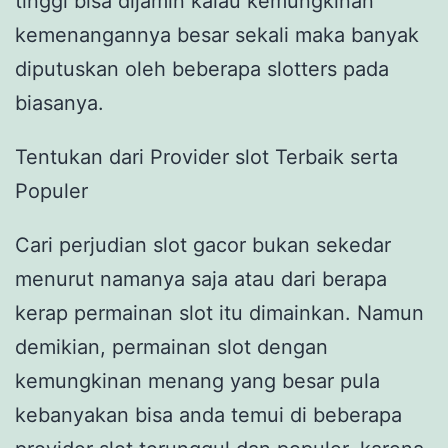
tinggi bisa dijamin kalau kemungkinan
kemenangannya besar sekali maka banyak
diputuskan oleh beberapa slotters pada
biasanya.
Tentukan dari Provider slot Terbaik serta
Populer
Cari perjudian slot gacor bukan sekedar
menurut namanya saja atau dari berapa
kerap permainan slot itu dimainkan. Namun
demikian, permainan slot dengan
kemungkinan menang yang besar pula
kebanyakan bisa anda temui di beberapa