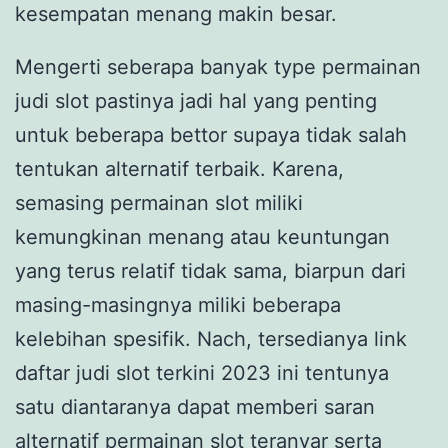
kesempatan menang makin besar.
Mengerti seberapa banyak type permainan
judi slot pastinya jadi hal yang penting
untuk beberapa bettor supaya tidak salah
tentukan alternatif terbaik. Karena,
semasing permainan slot miliki
kemungkinan menang atau keuntungan
yang terus relatif tidak sama, biarpun dari
masing-masingnya miliki beberapa
kelebihan spesifik. Nach, tersedianya link
daftar judi slot terkini 2023 ini tentunya
satu diantaranya dapat memberi saran
alternatif permainan slot teranyar serta