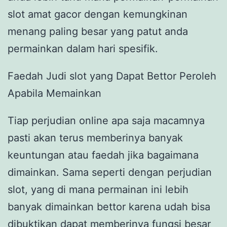
slot amat gacor dengan kemungkinan
menang paling besar yang patut anda
permainkan dalam hari spesifik.
Faedah Judi slot yang Dapat Bettor Peroleh
Apabila Memainkan
Tiap perjudian online apa saja macamnya
pasti akan terus memberinya banyak
keuntungan atau faedah jika bagaimana
dimainkan. Sama seperti dengan perjudian
slot, yang di mana permainan ini lebih
banyak dimainkan bettor karena udah bisa
dibuktikan dapat memberinya fungsi besar