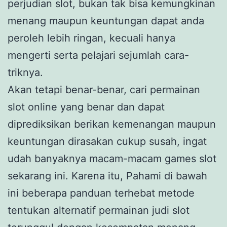
perjudian slot, bukan tak bisa kemungkinan
menang maupun keuntungan dapat anda
peroleh lebih ringan, kecuali hanya
mengerti serta pelajari sejumlah cara-
triknya.
Akan tetapi benar-benar, cari permainan
slot online yang benar dan dapat
diprediksikan berikan kemenangan maupun
keuntungan dirasakan cukup susah, ingat
udah banyaknya macam-macam games slot
sekarang ini. Karena itu, Pahami di bawah
ini beberapa panduan terhebat metode
tentukan alternatif permainan judi slot