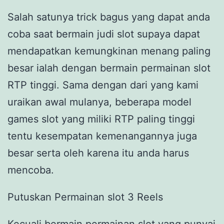
Salah satunya trick bagus yang dapat anda
coba saat bermain judi slot supaya dapat
mendapatkan kemungkinan menang paling
besar ialah dengan bermain permainan slot
RTP tinggi. Sama dengan dari yang kami
uraikan awal mulanya, beberapa model
games slot yang miliki RTP paling tinggi
tentu kesempatan kemenangannya juga
besar serta oleh karena itu anda harus
mencoba.
Putuskan Permainan slot 3 Reels