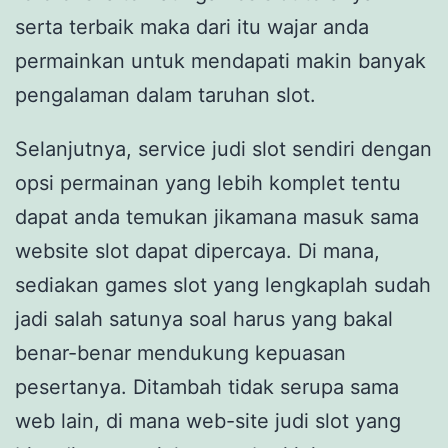
serta terbaik maka dari itu wajar anda
permainkan untuk mendapati makin banyak
pengalaman dalam taruhan slot.
Selanjutnya, service judi slot sendiri dengan
opsi permainan yang lebih komplet tentu
dapat anda temukan jikamana masuk sama
website slot dapat dipercaya. Di mana,
sediakan games slot yang lengkaplah sudah
jadi salah satunya soal harus yang bakal
benar-benar mendukung kepuasan
pesertanya. Ditambah tidak serupa sama
web lain, di mana web-site judi slot yang