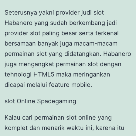
Seterusnya yakni provider judi slot
Habanero yang sudah berkembang jadi
provider slot paling besar serta terkenal
bersamaan banyak juga macam-macam
permainan slot yang didatangkan. Habanero
juga mengangkat permainan slot dengan
tehnologi HTML5 maka meringankan
dicapai melalui feature mobile.
slot Online Spadegaming
Kalau cari permainan slot online yang
komplet dan menarik waktu ini, karena itu