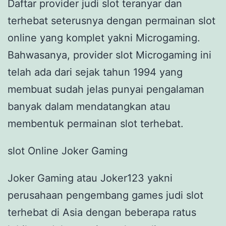
Daftar provider judi slot teranyar dan
terhebat seterusnya dengan permainan slot
online yang komplet yakni Microgaming.
Bahwasanya, provider slot Microgaming ini
telah ada dari sejak tahun 1994 yang
membuat sudah jelas punyai pengalaman
banyak dalam mendatangkan atau
membentuk permainan slot terhebat.
slot Online Joker Gaming
Joker Gaming atau Joker123 yakni
perusahaan pengembang games judi slot
terhebat di Asia dengan beberapa ratus