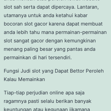
slot sah serta dapat dipercaya. Lantaran,
utamanya untuk anda ketahui kabar
bocoran slot gacor karena dapat membuat
anda lebih tahu mana permainan-permainan
slot sangat gacor dengan kemungkinan
menang paling besar yang pantas anda
permainkan di hari tersendiri.
Fungsi Judi slot yang Dapat Bettor Peroleh
Kalau Memainkan
Tiap-tiap perjudian online apa saja
ragamnya pasti selalu berikan banyak
keuntungan atau kegunaan jikamana