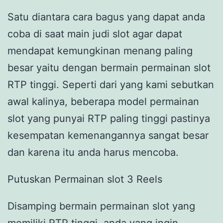
Satu diantara cara bagus yang dapat anda
coba di saat main judi slot agar dapat
mendapat kemungkinan menang paling
besar yaitu dengan bermain permainan slot
RTP tinggi. Seperti dari yang kami sebutkan
awal kalinya, beberapa model permainan
slot yang punyai RTP paling tinggi pastinya
kesempatan kemenangannya sangat besar
dan karena itu anda harus mencoba.
Putuskan Permainan slot 3 Reels
Disamping bermain permainan slot yang