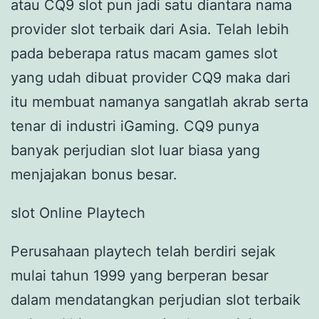
atau CQ9 slot pun jadi satu diantara nama
provider slot terbaik dari Asia. Telah lebih
pada beberapa ratus macam games slot
yang udah dibuat provider CQ9 maka dari
itu membuat namanya sangatlah akrab serta
tenar di industri iGaming. CQ9 punya
banyak perjudian slot luar biasa yang
menjajakan bonus besar.
slot Online Playtech
Perusahaan playtech telah berdiri sejak
mulai tahun 1999 yang berperan besar
dalam mendatangkan perjudian slot terbaik