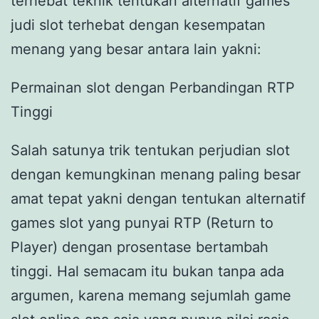
terhebat teknik tentukan alternatif games
judi slot terhebat dengan kesempatan
menang yang besar antara lain yakni:
Permainan slot dengan Perbandingan RTP
Tinggi
Salah satunya trik tentukan perjudian slot
dengan kemungkinan menang paling besar
amat tepat yakni dengan tentukan alternatif
games slot yang punyai RTP (Return to
Player) dengan prosentase bertambah
tinggi. Hal semacam itu bukan tanpa ada
argumen, karena memang sejumlah game