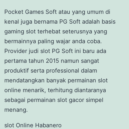
Pocket Games Soft atau yang umum di
kenal juga bernama PG Soft adalah basis
gaming slot terhebat seterusnya yang
bermainnya paling wajar anda coba.
Provider judi slot PG Soft ini baru ada
pertama tahun 2015 namun sangat
produktif serta professional dalam
mendatangkan banyak permainan slot
online menarik, terhitung diantaranya
sebagai permainan slot gacor simpel
menang.
slot Online Habanero