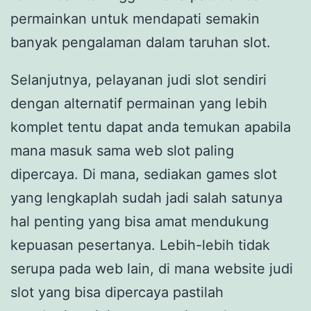
permainkan untuk mendapati semakin
banyak pengalaman dalam taruhan slot.
Selanjutnya, pelayanan judi slot sendiri
dengan alternatif permainan yang lebih
komplet tentu dapat anda temukan apabila
mana masuk sama web slot paling
dipercaya. Di mana, sediakan games slot
yang lengkaplah sudah jadi salah satunya
hal penting yang bisa amat mendukung
kepuasan pesertanya. Lebih-lebih tidak
serupa pada web lain, di mana website judi
slot yang bisa dipercaya pastilah