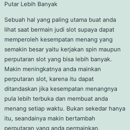
Putar Lebih Banyak
Sebuah hal yang paling utama buat anda
lihat saat bermain judi slot supaya dapat
memperoleh kesempatan menang yang
semakin besar yaitu kerjakan spin maupun
perputaran slot yang bisa lebih banyak.
Makin meningkatnya anda mainkan
perputaran slot, karena itu dapat
ditandaskan jika kesempatan menangnya
pula lebih terbuka dan membuat anda
menang setiap waktu. Bukan sekedar hanya
itu, seandainya makin bertambah
perputaran yang anda permainkan,