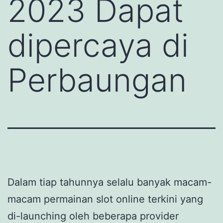
2023 Dapat
dipercaya di
Perbaungan
Dalam tiap tahunnya selalu banyak macam-
macam permainan slot online terkini yang
di-launching oleh beberapa provider