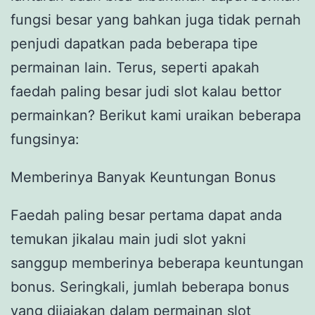
fungsi besar yang bahkan juga tidak pernah
penjudi dapatkan pada beberapa tipe
permainan lain. Terus, seperti apakah
faedah paling besar judi slot kalau bettor
permainkan? Berikut kami uraikan beberapa
fungsinya:
Memberinya Banyak Keuntungan Bonus
Faedah paling besar pertama dapat anda
temukan jikalau main judi slot yakni
sanggup memberinya beberapa keuntungan
bonus. Seringkali, jumlah beberapa bonus
yang dijajakan dalam permainan slot