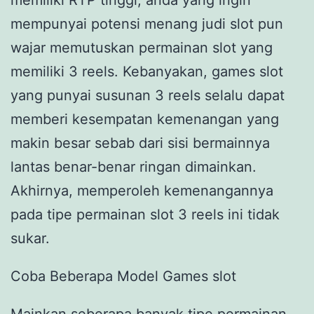
memiliki RTP tinggi, anda yang ingin
mempunyai potensi menang judi slot pun
wajar memutuskan permainan slot yang
memiliki 3 reels. Kebanyakan, games slot
yang punyai susunan 3 reels selalu dapat
memberi kesempatan kemenangan yang
makin besar sebab dari sisi bermainnya
lantas benar-benar ringan dimainkan.
Akhirnya, memperoleh kemenangannya
pada tipe permainan slot 3 reels ini tidak
sukar.
Coba Beberapa Model Games slot