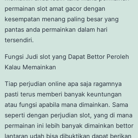
permainan slot amat gacor dengan
kesempatan menang paling besar yang
pantas anda permainkan dalam hari
tersendiri.
Fungsi Judi slot yang Dapat Bettor Peroleh
Kalau Memainkan
Tiap perjudian online apa saja ragamnya
pasti terus memberi banyak keuntungan
atau fungsi apabila mana dimainkan. Sama
seperti dengan perjudian slot, yang di mana
permainan ini lebih banyak dimainkan bettor
lantaran udah bisa dibuktikan dapat berikan