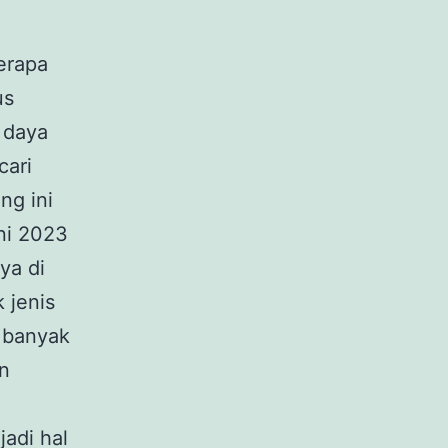
erapa
us
 daya
cari
ng ini
ini 2023
ya di
 jenis
 banyak
n
jadi hal