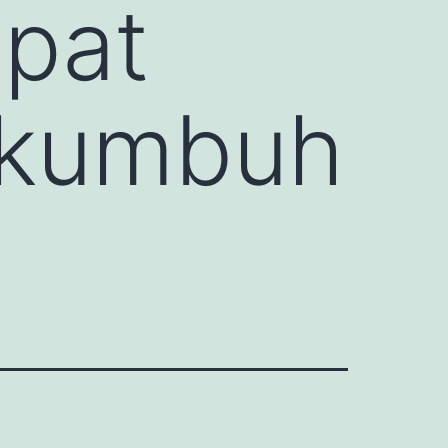
pat
akumbuh