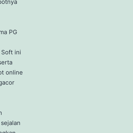
potnya
ama PG
g
Soft ini
serta
t online
gacor
h
 sejalan