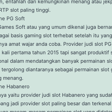
n, entahlah dari kemungkinan menang atau jek
TP slot paling tinggi.
ine PG Soft
Games Soft atau yang umum dikenal juga bern
agai basis gaming slot terhebat setelah itu yan
ya amat wajar anda coba. Provider judi slot PG 
 kali pertama tahun 2015 tapi sangat produktif 
onal dalam mendatangkan banyak permainan slo
 tergolong diantaranya sebagai permainan slot 
g menang.
ine Habanero
ya yaitu provider judi slot Habanero yang suda
ng jadi provider slot paling besar dan terkenal