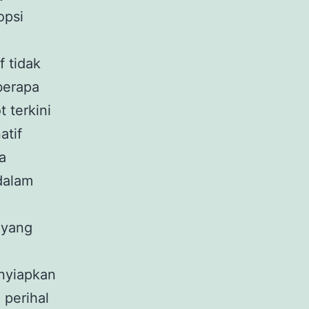
opsi
 tidak
berapa
t terkini
atif
a
dalam
 yang
enyiapkan
 perihal