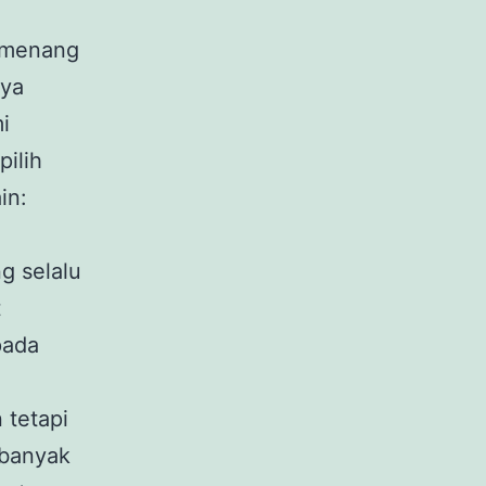
 menang
nya
i
pilih
in:
ng selalu
t
pada
 tetapi
 banyak