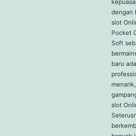
kepuasa
dengan R
slot Onl
Pocket 
Soft seb
bermainn
baru ada
professi
menarik,
gampan
slot Onl
Seterusn
berkemba