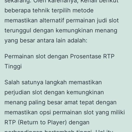
sekarang. Oleh karenanya, Kenali berikut
beberapa tehnik terpilih metode
memastikan alternatif permainan judi slot
terunggul dengan kemungkinan menang
yang besar antara lain adalah:
Permainan slot dengan Prosentase RTP
Tinggi
Salah satunya langkah memastikan
perjudian slot dengan kemungkinan
menang paling besar amat tepat dengan
memastikan opsi permainan slot yang miliki
RTP (Return to Player) dengan