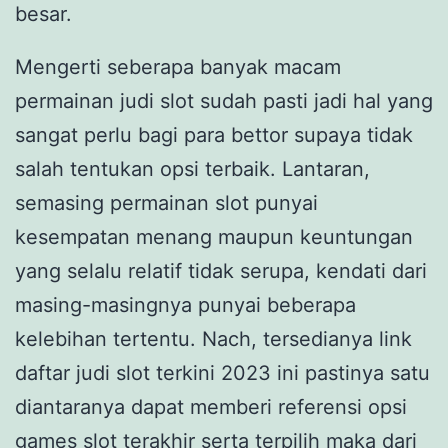
besar.
Mengerti seberapa banyak macam
permainan judi slot sudah pasti jadi hal yang
sangat perlu bagi para bettor supaya tidak
salah tentukan opsi terbaik. Lantaran,
semasing permainan slot punyai
kesempatan menang maupun keuntungan
yang selalu relatif tidak serupa, kendati dari
masing-masingnya punyai beberapa
kelebihan tertentu. Nach, tersedianya link
daftar judi slot terkini 2023 ini pastinya satu
diantaranya dapat memberi referensi opsi
games slot terakhir serta terpilih maka dari