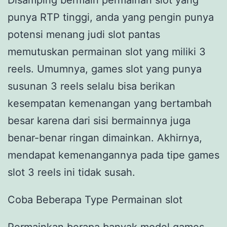
Disamping bermain permainan slot yang
punya RTP tinggi, anda yang pengin punya
potensi menang judi slot pantas
memutuskan permainan slot yang miliki 3
reels. Umumnya, games slot yang punya
susunan 3 reels selalu bisa berikan
kesempatan kemenangan yang bertambah
besar karena dari sisi bermainnya juga
benar-benar ringan dimainkan. Akhirnya,
mendapat kemenangannya pada tipe games
slot 3 reels ini tidak susah.
Coba Beberapa Type Permainan slot