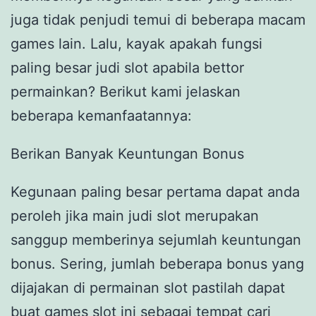
juga tidak penjudi temui di beberapa macam
games lain. Lalu, kayak apakah fungsi
paling besar judi slot apabila bettor
permainkan? Berikut kami jelaskan
beberapa kemanfaatannya:
Berikan Banyak Keuntungan Bonus
Kegunaan paling besar pertama dapat anda
peroleh jika main judi slot merupakan
sanggup memberinya sejumlah keuntungan
bonus. Sering, jumlah beberapa bonus yang
dijajakan di permainan slot pastilah dapat
buat games slot ini sebagai tempat cari