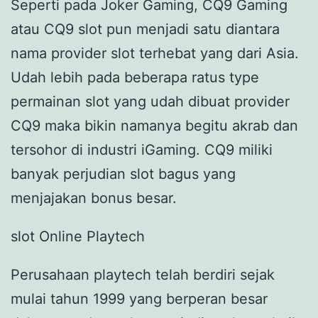
Seperti pada Joker Gaming, CQ9 Gaming
atau CQ9 slot pun menjadi satu diantara
nama provider slot terhebat yang dari Asia.
Udah lebih pada beberapa ratus type
permainan slot yang udah dibuat provider
CQ9 maka bikin namanya begitu akrab dan
tersohor di industri iGaming. CQ9 miliki
banyak perjudian slot bagus yang
menjajakan bonus besar.
slot Online Playtech
Perusahaan playtech telah berdiri sejak
mulai tahun 1999 yang berperan besar