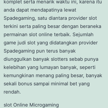
komplet serta menarik waktu ini, karena itu
anda dapat mendapatinya lewat
Spadegaming, satu diantara provider slot
terkini serta paling besar dengan beraneka
permainan slot online terbaik. Sejumlah
game judi slot yang didatangkan provider
Spadegaming pun terus banyak
diunggulkan banyak slotters sebab punya
kelebihan yang lumayan banyak, seperti
kemungkinan menang paling besar, banyak
sekali bonus sampai minimal bet yang
rendah.
slot Online Microgaming