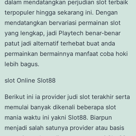
dalam mendatangkan perjudian slot terbaik
terpopuler hingga sekarang ini. Dengan
mendatangkan bervariasi permainan slot
yang lengkap, jadi Playtech benar-benar
patut jadi alternatif terhebat buat anda
permainkan bermainnya manfaat coba hoki
lebih bagus.
slot Online Slot88
Berikut ini ia provider judi slot terakhir serta
memulai banyak dikenali beberapa slot
mania waktu ini yakni Slot88. Biarpun
menjadi salah satunya provider atau basis