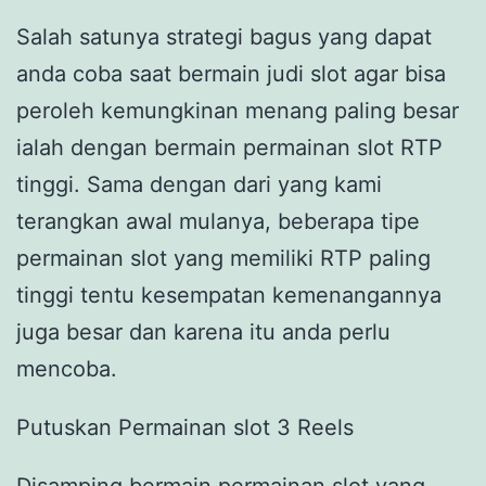
Salah satunya strategi bagus yang dapat
anda coba saat bermain judi slot agar bisa
peroleh kemungkinan menang paling besar
ialah dengan bermain permainan slot RTP
tinggi. Sama dengan dari yang kami
terangkan awal mulanya, beberapa tipe
permainan slot yang memiliki RTP paling
tinggi tentu kesempatan kemenangannya
juga besar dan karena itu anda perlu
mencoba.
Putuskan Permainan slot 3 Reels