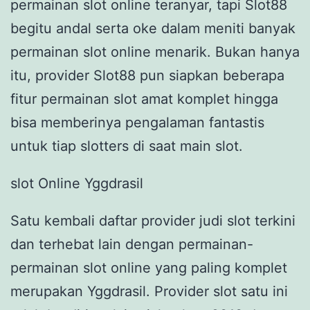
permainan slot online teranyar, tapi Slot88
begitu andal serta oke dalam meniti banyak
permainan slot online menarik. Bukan hanya
itu, provider Slot88 pun siapkan beberapa
fitur permainan slot amat komplet hingga
bisa memberinya pengalaman fantastis
untuk tiap slotters di saat main slot.
slot Online Yggdrasil
Satu kembali daftar provider judi slot terkini
dan terhebat lain dengan permainan-
permainan slot online yang paling komplet
merupakan Yggdrasil. Provider slot satu ini