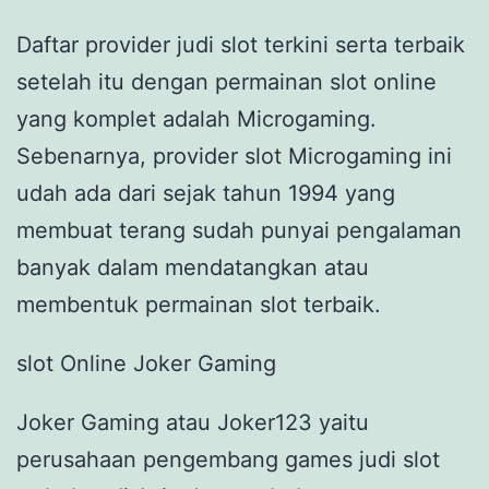
Daftar provider judi slot terkini serta terbaik
setelah itu dengan permainan slot online
yang komplet adalah Microgaming.
Sebenarnya, provider slot Microgaming ini
udah ada dari sejak tahun 1994 yang
membuat terang sudah punyai pengalaman
banyak dalam mendatangkan atau
membentuk permainan slot terbaik.
slot Online Joker Gaming
Joker Gaming atau Joker123 yaitu
perusahaan pengembang games judi slot