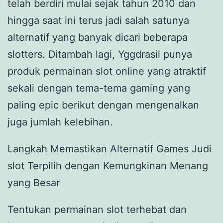
telah berdiri mulai sejak tahun 2010 dan
hingga saat ini terus jadi salah satunya
alternatif yang banyak dicari beberapa
slotters. Ditambah lagi, Yggdrasil punya
produk permainan slot online yang atraktif
sekali dengan tema-tema gaming yang
paling epic berikut dengan mengenalkan
juga jumlah kelebihan.
Langkah Memastikan Alternatif Games Judi
slot Terpilih dengan Kemungkinan Menang
yang Besar
Tentukan permainan slot terhebat dan