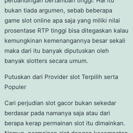
perbandingan bertambah tinggi. Hal itu
bukan tiada argumen, sebab beberapa
game slot online apa saja yang miliki nilai
prosentase RTP tinggi bisa ditegaskan kalau
kemungkinan kemenangannya besar sekali
maka dari itu banyak diputuskan oleh
banyak slotters secara umum.
Putuskan dari Provider slot Terpilih serta
Populer
Cari perjudian slot gacor bukan sekedar
berdasar pada namanya saja atau dari
berapa kerap permainan slot itu dimainkan.