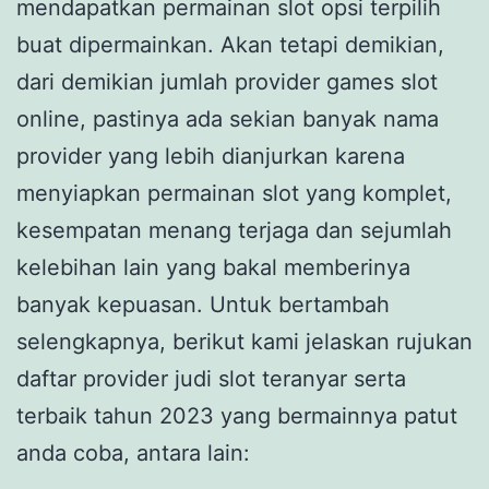
mendapatkan permainan slot opsi terpilih
buat dipermainkan. Akan tetapi demikian,
dari demikian jumlah provider games slot
online, pastinya ada sekian banyak nama
provider yang lebih dianjurkan karena
menyiapkan permainan slot yang komplet,
kesempatan menang terjaga dan sejumlah
kelebihan lain yang bakal memberinya
banyak kepuasan. Untuk bertambah
selengkapnya, berikut kami jelaskan rujukan
daftar provider judi slot teranyar serta
terbaik tahun 2023 yang bermainnya patut
anda coba, antara lain: