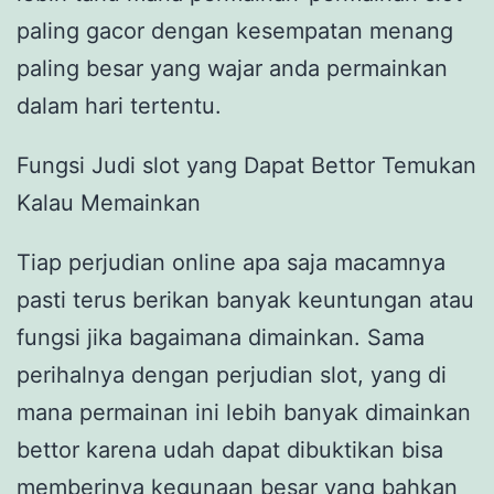
paling gacor dengan kesempatan menang
paling besar yang wajar anda permainkan
dalam hari tertentu.
Fungsi Judi slot yang Dapat Bettor Temukan
Kalau Memainkan
Tiap perjudian online apa saja macamnya
pasti terus berikan banyak keuntungan atau
fungsi jika bagaimana dimainkan. Sama
perihalnya dengan perjudian slot, yang di
mana permainan ini lebih banyak dimainkan
bettor karena udah dapat dibuktikan bisa
memberinya kegunaan besar yang bahkan