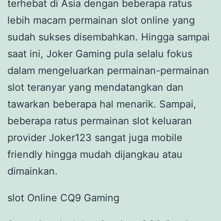
terhebat di Asia dengan beberapa ratus
lebih macam permainan slot online yang
sudah sukses disembahkan. Hingga sampai
saat ini, Joker Gaming pula selalu fokus
dalam mengeluarkan permainan-permainan
slot teranyar yang mendatangkan dan
tawarkan beberapa hal menarik. Sampai,
beberapa ratus permainan slot keluaran
provider Joker123 sangat juga mobile
friendly hingga mudah dijangkau atau
dimainkan.
slot Online CQ9 Gaming