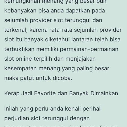
kemungkinan menang yang besar pun
kebanyakan bisa anda dapatkan pada
sejumlah provider slot terunggul dan
terkenal, karena rata-rata sejumlah provider
slot itu banyak diketahui lantaran telah bisa
terbuktikan memiliki permainan-permainan
slot online terpilih dan menjajakan
kesempatan menang yang paling besar
maka patut untuk dicoba.
Kerap Jadi Favorite dan Banyak Dimainkan
Inilah yang perlu anda kenali perihal
perjudian slot terunggul dengan