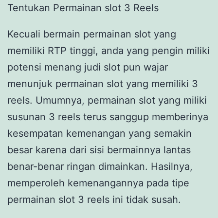
Tentukan Permainan slot 3 Reels
Kecuali bermain permainan slot yang
memiliki RTP tinggi, anda yang pengin miliki
potensi menang judi slot pun wajar
menunjuk permainan slot yang memiliki 3
reels. Umumnya, permainan slot yang miliki
susunan 3 reels terus sanggup memberinya
kesempatan kemenangan yang semakin
besar karena dari sisi bermainnya lantas
benar-benar ringan dimainkan. Hasilnya,
memperoleh kemenangannya pada tipe
permainan slot 3 reels ini tidak susah.