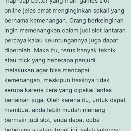
Tiap-tiap bettor yang main games slot
online jelas amat menginginkan sekali yang
bernama kemenangan. Orang berkeinginan
ingin memenangkan dalam judi slot lantaran
percaya kalau keuntungannya juga dapat
diperoleh. Maka itu, terus banyak teknik
atau trick yang beberapa penjudi
melakukan agar bisa mencapai
kemenangan, meskipun hasilnya tidak
serupa karena cara yang dipakai lantas
berlainan juga. Oleh karena itu, untuk dapat
membuat anda lebih mudah menang
bermain judi slot, anda dapat coba
beberapa strategi tepat ini, salah satunya: