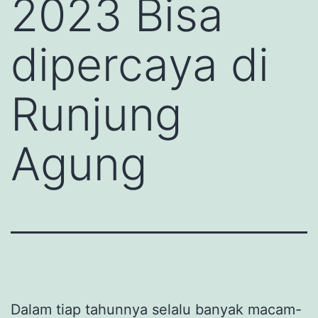
2023 Bisa
dipercaya di
Runjung
Agung
Dalam tiap tahunnya selalu banyak macam-