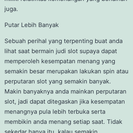
juga.
Putar Lebih Banyak
Sebuah perihal yang terpenting buat anda
lihat saat bermain judi slot supaya dapat
memperoleh kesempatan menang yang
semakin besar merupakan lakukan spin atau
perputaran slot yang semakin banyak.
Makin banyaknya anda mainkan perputaran
slot, jadi dapat ditegaskan jika kesempatan
menangnya pula lebih terbuka serta
membikin anda menang setiap saat. Tidak
sekedar hanya itu, kalau semakin