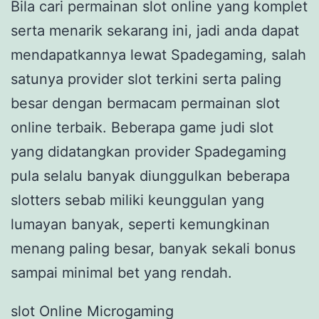
Bila cari permainan slot online yang komplet
serta menarik sekarang ini, jadi anda dapat
mendapatkannya lewat Spadegaming, salah
satunya provider slot terkini serta paling
besar dengan bermacam permainan slot
online terbaik. Beberapa game judi slot
yang didatangkan provider Spadegaming
pula selalu banyak diunggulkan beberapa
slotters sebab miliki keunggulan yang
lumayan banyak, seperti kemungkinan
menang paling besar, banyak sekali bonus
sampai minimal bet yang rendah.
slot Online Microgaming