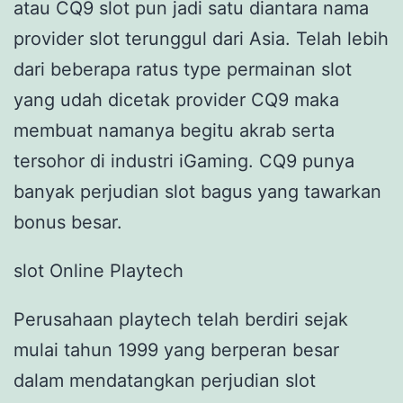
atau CQ9 slot pun jadi satu diantara nama
provider slot terunggul dari Asia. Telah lebih
dari beberapa ratus type permainan slot
yang udah dicetak provider CQ9 maka
membuat namanya begitu akrab serta
tersohor di industri iGaming. CQ9 punya
banyak perjudian slot bagus yang tawarkan
bonus besar.
slot Online Playtech
Perusahaan playtech telah berdiri sejak
mulai tahun 1999 yang berperan besar
dalam mendatangkan perjudian slot