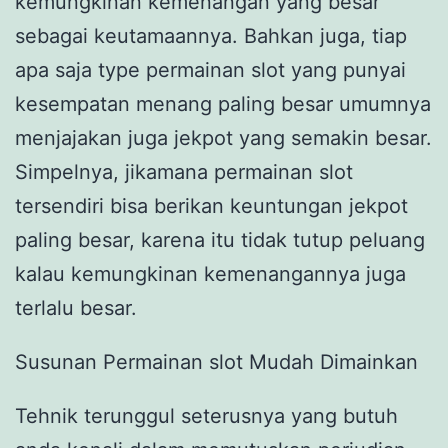
kemungkinan kemenangan yang besar
sebagai keutamaannya. Bahkan juga, tiap
apa saja type permainan slot yang punyai
kesempatan menang paling besar umumnya
menjajakan juga jekpot yang semakin besar.
Simpelnya, jikamana permainan slot
tersendiri bisa berikan keuntungan jekpot
paling besar, karena itu tidak tutup peluang
kalau kemungkinan kemenangannya juga
terlalu besar.
Susunan Permainan slot Mudah Dimainkan
Tehnik terunggul seterusnya yang butuh