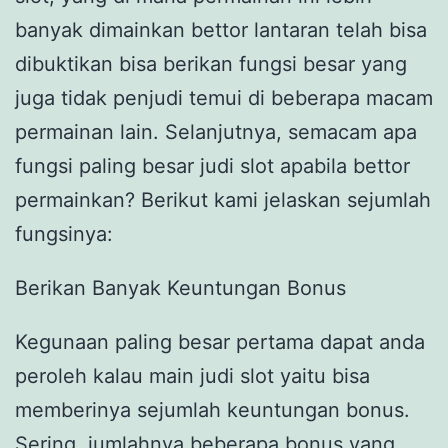
banyak dimainkan bettor lantaran telah bisa
dibuktikan bisa berikan fungsi besar yang
juga tidak penjudi temui di beberapa macam
permainan lain. Selanjutnya, semacam apa
fungsi paling besar judi slot apabila bettor
permainkan? Berikut kami jelaskan sejumlah
fungsinya:
Berikan Banyak Keuntungan Bonus
Kegunaan paling besar pertama dapat anda
peroleh kalau main judi slot yaitu bisa
memberinya sejumlah keuntungan bonus.
Sering, jumlahnya beberapa bonus yang