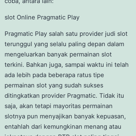
coba, antara lain:
slot Online Pragmatic Play
Pragmatic Play salah satu provider judi slot
terunggul yang selalu paling depan dalam
mengeluarkan banyak permainan slot
terkini. Bahkan juga, sampai waktu ini telah
ada lebih pada beberapa ratus tipe
permainan slot yang sudah sukses
ditingkatkan provider Pragmatic. Tidak itu
saja, akan tetapi mayoritas permainan
slotnya pun menyajikan banyak kepuasan,
entahlah dari kemungkinan menang atau