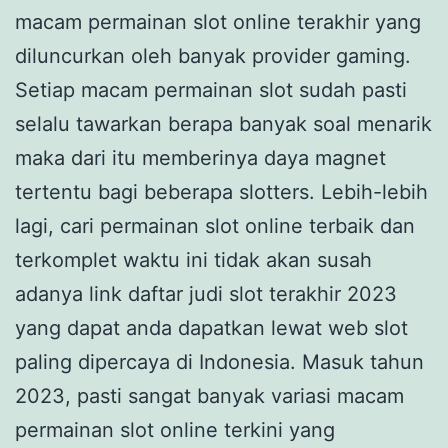
macam permainan slot online terakhir yang
diluncurkan oleh banyak provider gaming.
Setiap macam permainan slot sudah pasti
selalu tawarkan berapa banyak soal menarik
maka dari itu memberinya daya magnet
tertentu bagi beberapa slotters. Lebih-lebih
lagi, cari permainan slot online terbaik dan
terkomplet waktu ini tidak akan susah
adanya link daftar judi slot terakhir 2023
yang dapat anda dapatkan lewat web slot
paling dipercaya di Indonesia. Masuk tahun
2023, pasti sangat banyak variasi macam
permainan slot online terkini yang