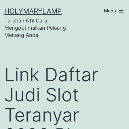
Skip
HOLYMARYLAMP
Menu
to
Taruhan Nhl Cara
content
Mengoptimalkan Peluang
Menang Anda
Link Daftar
Judi Slot
Teranyar